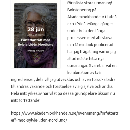
för nästa stora utmaning!
Boksignering på
Akademibokhandeln i Luleå
och i Piteå. Många gånger
under hela den långa
processen med att skriva
och få min bok publicerad
har jag frågat mig varför jag
alltid måste hitta nya
utmaningar. Svaret är väl en
kombination av två
ingredienser; dels vill jag utvecklas och även försöka bidra
till andras växande och förståelse av sig själva och andra.
Hela mitt yrkesliv har vilat på dessa grundpelare liksom nu
mitt författande!
https://www.akademibokhandeln.se/evenemang/forfattartr
aff-med-sylvia-liden-nordlund/