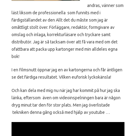
andras, vänner som
läst liksom de professionella som funnits med i
färdigställandet av den Allt det du måste som jag är
omåttligt stolt över. Förläggare, redaktör, formgivare av
omslag och inlaga, korrekturläsare och tryckare samt
distributör. Jag är så tacksam över att få vara med om det
ofattbara att packa upp kartonger med min alldeles egna
bok!
I en filmsnutt öppnar jag en av kartongerna och får äntligen
se det färdiga resultatet. Vilken euforisk lyckokänsla!
Och kan dela med mig nu när jag har kommit på hur jag ska
länka, eftersom även om videoinspelningen bara är någon
dryg minut tar den för stor plats. Men jag överlistade
tekniken denna gång också med hjälp av youtube …