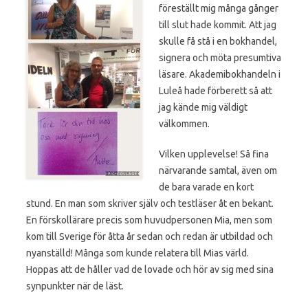
föreställt mig många gånger
till slut hade kommit. Att jag
skulle få stå i en bokhandel,
signera och möta presumtiva
läsare. Akademibokhandeln i
Luleå hade förberett så att
jag kände mig väldigt
välkommen.
Vilken upplevelse! Så fina
närvarande samtal, även om
de bara varade en kort
stund. En man som skriver själv och testläser åt en bekant.
En förskollärare precis som huvudpersonen Mia, men som
kom till Sverige för åtta år sedan och redan är utbildad och
nyanställd! Många som kunde relatera till Mias värld.
Hoppas att de håller vad de lovade och hör av sig med sina
synpunkter när de läst.