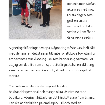
och min man Stefan
åkte iväg med mig,
första dagen som
gett en smula
värme och solsken
sedan vi kom för en
dryg vecka sedan.
Signeringsklänningen var på. Någonting måste vara helt rätt
med den när en del stannar till, inte för att köpa bok utan för
att berömma min klänning. De som känner mig närmare vet
att jag ser det lite som en sport att färgmatcha. En klänning i
samma färger som min kära bok, ett inköp som inte gick att
motstå.
Träffade även denna dag mycket trevlig
bokhandelspersonal och många olika läsintresserade
besökare. Återigen hittade en del förskollärare fram till mig.
Kanske är det bilden på omslaget? Till och med en