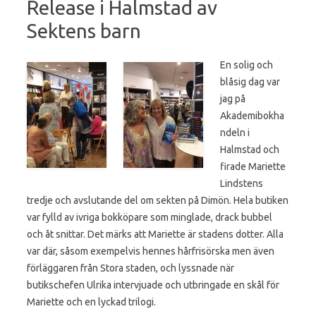
Release i Halmstad av
Sektens barn
En solig och
blåsig dag var
jag på
Akademibokha
ndeln i
Halmstad och
firade Mariette
Lindstens
tredje och avslutande del om sekten på Dimön. Hela butiken
var fylld av ivriga bokköpare som minglade, drack bubbel
och åt snittar. Det märks att Mariette är stadens dotter. Alla
var där, såsom exempelvis hennes hårfrisörska men även
förläggaren från Stora staden, och lyssnade när
butikschefen Ulrika intervjuade och utbringade en skål för
Mariette och en lyckad trilogi.