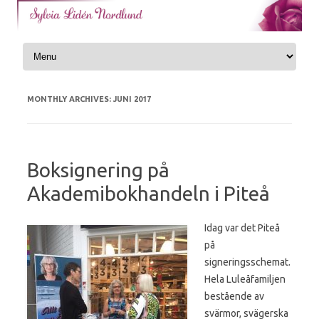
Skip to content
MONTHLY ARCHIVES:
JUNI 2017
Boksignering på
Akademibokhandeln i Piteå
Idag var det Piteå
på
signeringsschemat.
Hela Luleåfamiljen
bestående av
svärmor, svägerska