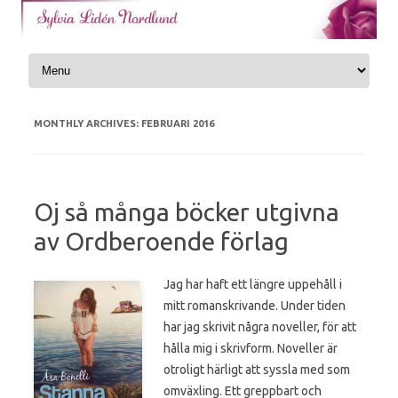
Skip to content
MONTHLY ARCHIVES:
FEBRUARI 2016
Oj så många böcker utgivna
av Ordberoende förlag
Jag har haft ett längre uppehåll i
mitt romanskrivande. Under tiden
har jag skrivit några noveller, för att
hålla mig i skrivform. Noveller är
otroligt härligt att syssla med som
omväxling. Ett greppbart och