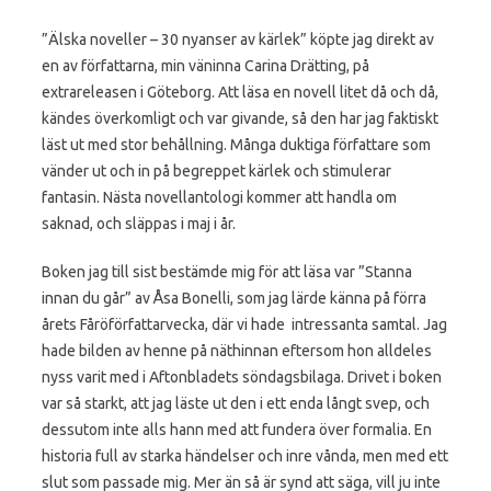
”Älska noveller – 30 nyanser av kärlek” köpte jag direkt av
en av författarna, min väninna Carina Drätting, på
extrareleasen i Göteborg. Att läsa en novell litet då och då,
kändes överkomligt och var givande, så den har jag faktiskt
läst ut med stor behållning. Många duktiga författare som
vänder ut och in på begreppet kärlek och stimulerar
fantasin. Nästa novellantologi kommer att handla om
saknad, och släppas i maj i år.
Boken jag till sist bestämde mig för att läsa var ”Stanna
innan du går” av Åsa Bonelli, som jag lärde känna på förra
årets Fåröförfattarvecka, där vi hade intressanta samtal. Jag
hade bilden av henne på näthinnan eftersom hon alldeles
nyss varit med i Aftonbladets söndagsbilaga. Drivet i boken
var så starkt, att jag läste ut den i ett enda långt svep, och
dessutom inte alls hann med att fundera över formalia. En
historia full av starka händelser och inre vånda, men med ett
slut som passade mig. Mer än så är synd att säga, vill ju inte