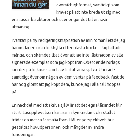
översiktligt format, samtidigt som
kravet på att inte breda ut sig med
en massa karaktärer och scener gör det till en svår
utmaning…
I väntan på ny redigeringsinspiration av min roman letade jag
häromdagen i min bokhylla efter olästa böcker. Jag hittade
många, och skämdes litet över att jag inte läst någon av alla
signerade exemplar som jag köpt från Oberoende förlags
monter på bokmässa och av författarna själva. Undrade
samtidigt över om någon av dem väntar på feedback, fast de
har nog glömt att jag köpt dem, kunde jag i alla fall hoppas
på.
En nackdel med att skriva själv är att det egna läsandet blir
stört. Läsupplevelsen hamnar i skymundan och i stället
träder en massa formalia fram. Håller perspektivet, hur
gestaltas huvudpersonen, och mängder av andra
funderingar.