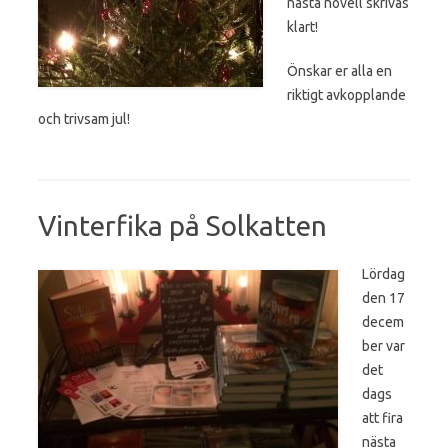
nästa novell skrivas
klart!
Önskar er alla en
riktigt avkopplande
och trivsam jul!
Vinterfika på Solkatten
Lördag
den 17
decem
ber var
det
dags
att fira
nästa