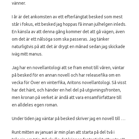
vänner.
I år är det ankomsten av ett efterlängtat besked som mest
står i fokus, ett besked jag hoppas få innan julhelgen inleds.
En känsla av att denna gång kommer det att gå vägen, även
om det är ett nålsöga som ska passeras. Jag tänker
naturligtvis på att det är drygt en månad sedan jag skickade
iväg mitt manus.
Jag har en novellantologi att se fram emot till våren, väntar
på besked för en annan novell och har releasefika om en
vecka för Över en vinterfika, Aritons novellantologi. Så visst
har det hänt, och händer en hel del på utgivningsfronten,
men kronan på verket är ändå att vara ensamförfattare till
en alldeles egen roman.
Under tiden jag väntar på besked skriver jag en novell till …
Runt mitten av januari är min plan att starta på del två i