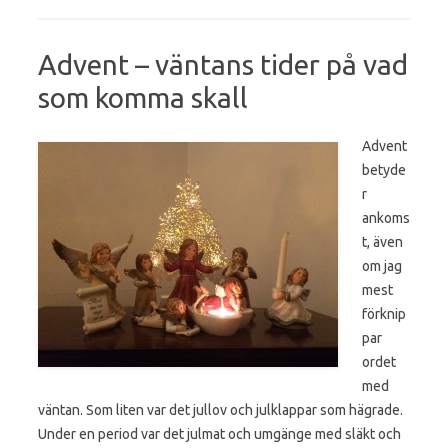
Advent – väntans tider på vad
som komma skall
Advent
betyde
r
ankoms
t, även
om jag
mest
förknip
par
ordet
med
väntan. Som liten var det jullov och julklappar som hägrade.
Under en period var det julmat och umgänge med släkt och