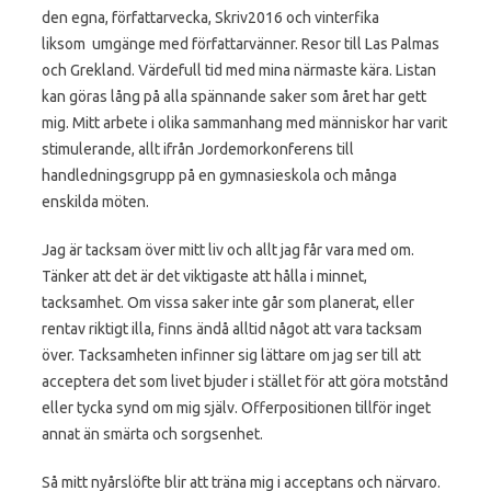
den egna, författarvecka, Skriv2016 och vinterfika
liksom umgänge med författarvänner. Resor till Las Palmas
och Grekland. Värdefull tid med mina närmaste kära. Listan
kan göras lång på alla spännande saker som året har gett
mig. Mitt arbete i olika sammanhang med människor har varit
stimulerande, allt ifrån Jordemorkonferens till
handledningsgrupp på en gymnasieskola och många
enskilda möten.
Jag är tacksam över mitt liv och allt jag får vara med om.
Tänker att det är det viktigaste att hålla i minnet,
tacksamhet. Om vissa saker inte går som planerat, eller
rentav riktigt illa, finns ändå alltid något att vara tacksam
över. Tacksamheten infinner sig lättare om jag ser till att
acceptera det som livet bjuder i stället för att göra motstånd
eller tycka synd om mig själv. Offerpositionen tillför inget
annat än smärta och sorgsenhet.
Så mitt nyårslöfte blir att träna mig i acceptans och närvaro.