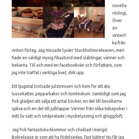
novella
ntologi,
Över
en
vinterfi
ka från
Ariton förlag. Jag missade tyvärr Stockholmsreleasen, men
hade en väldigt mysig fikastund med släktingar, vänner och
bekanta. Till och med en facebookvän och författare, som
jag inte träffat i verkliga livet, dök upp.
Ett tjugotal trotsade julstressen och kom för att äta
lussekatter, pepparkakor och tomteskum. Samtidigt som jag
fick glädjen att sälja ett antal böcker, en del till besökarna
själva och en del till julklappar. Vänner från olika tidsepoker i
mitt liv satt och småpratade i mysbelysning och glöggdoft.
Jag fick fantastiska blommor och choklad i mängd.
Bokrelease är som att ha födelsedag, fast bättre! Nu får jag