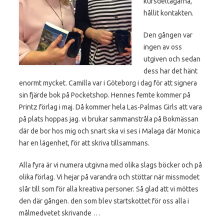
kursdeltagarna,
hållit kontakten.
Den gången var
ingen av oss
utgiven och sedan
dess har det hänt
enormt mycket. Camilla var i Göteborg i dag för att signera
sin fjärde bok på Pocketshop. Hennes femte kommer på
Printz förlag i maj. Då kommer hela Las-Palmas Girls att vara
på plats hoppas jag. vi brukar sammanstråla på Bokmässan
där de bor hos mig och snart ska vi ses i Malaga där Monica
har en lägenhet, för att skriva tillsammans.
Alla fyra är vi numera utgivna med olika slags böcker och på
olika förlag. Vi hejar på varandra och stöttar när missmodet
slår till som för alla kreativa personer. Så glad att vi möttes
den där gången. den som blev startskottet för oss alla i
målmedvetet skrivande …