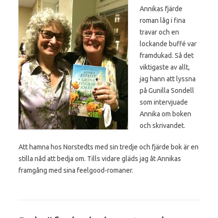
Annikas fjärde
roman låg i fina
travar och en
lockande buffé var
framdukad. Så det
viktigaste av allt,
jag hann att lyssna
på Gunilla Sondell
som intervjuade
Annika om boken
och skrivandet.
Att hamna hos Norstedts med sin tredje och fjärde bok är en
stilla nåd att bedja om. Tills vidare gläds jag åt Annikas
framgång med sina feelgood-romaner.