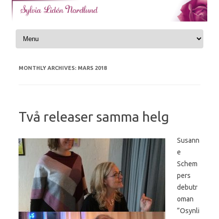
Skip to content
MONTHLY ARCHIVES:
MARS 2018
Två releaser samma helg
Susann
e
Schem
pers
debutr
oman
”Osynli