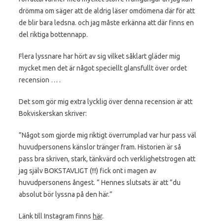
drömma om säger att de aldrig läser omdömena där för att
de blir bara ledsna. och jag måste erkänna att där finns en
del riktiga bottennapp.
Flera lyssnare har hört av sig vilket såklart gläder mig
mycket men det är något speciellt glansfullt över ordet
recension … .
Det som gör mig extra lycklig över denna recension är att
Bokviskerskan skriver:
”Något som gjorde mig riktigt överrumplad var hur pass väl
huvudpersonens känslor tränger fram. Historien är så
pass bra skriven, stark, tänkvärd och verklighetstrogen att
jag själv BOKSTAVLIGT (!!!) fick ont i magen av
huvudpersonens ångest. ” Hennes slutsats är att ”du
absolut bör lyssna på den här.”
Länk till Instagram finns
här
.