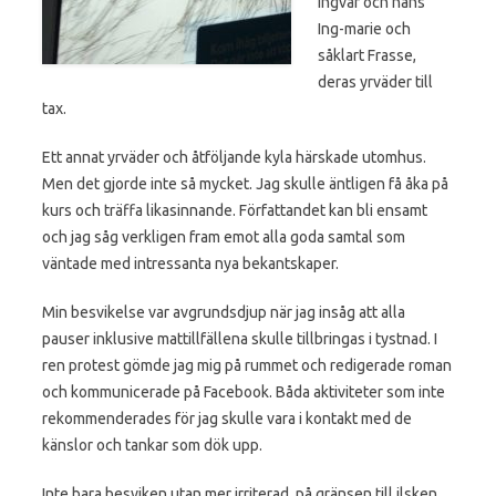
Ingvar och hans
Ing-marie och
såklart Frasse,
deras yrväder till
tax.
Ett annat yrväder och åtföljande kyla härskade utomhus.
Men det gjorde inte så mycket. Jag skulle äntligen få åka på
kurs och träffa likasinnande. Författandet kan bli ensamt
och jag såg verkligen fram emot alla goda samtal som
väntade med intressanta nya bekantskaper.
Min besvikelse var avgrundsdjup när jag insåg att alla
pauser inklusive mattillfällena skulle tillbringas i tystnad. I
ren protest gömde jag mig på rummet och redigerade roman
och kommunicerade på Facebook. Båda aktiviteter som inte
rekommenderades för jag skulle vara i kontakt med de
känslor och tankar som dök upp.
Inte bara besviken utan mer irriterad, på gränsen till ilsken,