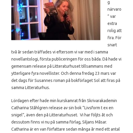
g
närvaro
” var
extra
rolig att
fira. För
snart
två år sedan träffades vi eftersom vi var med i samma
novellantologi, första publiceringen för oss båda. Då hade vi
gemensam release på Litteraturhuset tillsammans med
ytterligare fyra novellister. Och denna fredag 23 mars var
det dags för Susannes roman på bokförlaget Sol att firas på
samma Litteraturhus.
Lördagen efter hade min kurskamrat från Skrivarakademin
Catharina Ståhlgren release av sin bok ”Livsform t ex en
snigel”, även den på Litteraturhuset. Vi har följts åt och
dessutom finns vi nu på samma förlag, Siljans Måsar.
Catharina är en van författare sedan många år med ett antal