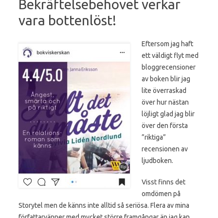
Bekräftelsebehovet verkar
vara bottenlöst!
Eftersom jag haft
ett väldigt flyt med
bloggrecensioner
av boken blir jag
lite överraskad
över hur nästan
löjligt glad jag blir
över den första
”riktiga”
recensionen av
ljudboken.
Visst finns det
omdömen på
Storytel men de känns inte alltid så seriösa. Flera av mina
författarvänner med mycket större framgångar än jag kan