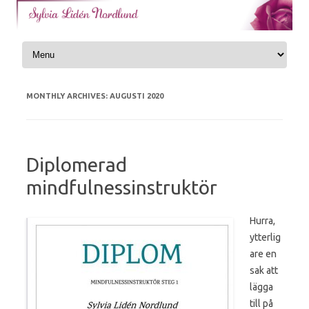
Skip to content
MONTHLY ARCHIVES:
AUGUSTI 2020
Diplomerad
mindfulnessinstruktör
Hurra,
ytterlig
are en
sak att
lägga
till på