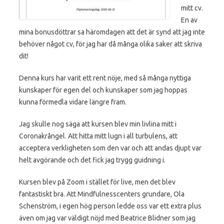
mitt cv.
En av
mina bonusdöttrar sa häromdagen att det är synd att jag inte
behöver något cv, för jag har då många olika saker att skriva
dit!
Denna kurs har varit ett rent nöje, med så många nyttiga
kunskaper för egen del och kunskaper som jag hoppas
kunna förmedla vidare längre fram.
Jag skulle nog säga att kursen blev min livlina mitt i
Coronakrångel. Att hitta mitt lugn i all turbulens, att
acceptera verkligheten som den var och att andas djupt var
helt avgörande och det fick jag trygg guidning i.
Kursen blev på Zoom i stället för live, men det blev
fantastiskt bra. Att Mindfulnesscenters grundare, Ola
Schenström, i egen hög person ledde oss var ett extra plus
även om jag var väldigt nöjd med Beatrice Blidner som jag