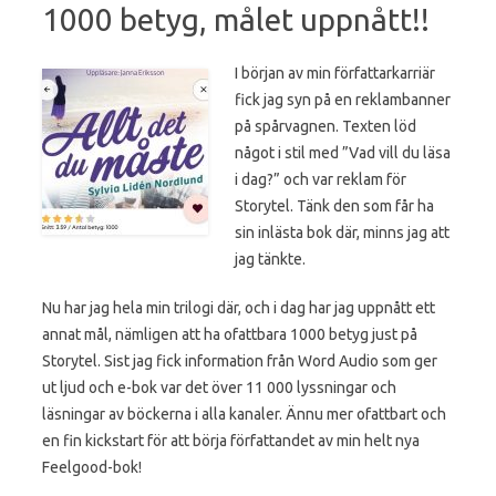
1000 betyg, målet uppnått!!
I början av min författarkarriär
fick jag syn på en reklambanner
på spårvagnen. Texten löd
något i stil med ”Vad vill du läsa
i dag?” och var reklam för
Storytel. Tänk den som får ha
sin inlästa bok där, minns jag att
jag tänkte.
Nu har jag hela min trilogi där, och i dag har jag uppnått ett
annat mål, nämligen att ha ofattbara 1000 betyg just på
Storytel. Sist jag fick information från Word Audio som ger
ut ljud och e-bok var det över 11 000 lyssningar och
läsningar av böckerna i alla kanaler. Ännu mer ofattbart och
en fin kickstart för att börja författandet av min helt nya
Feelgood-bok!