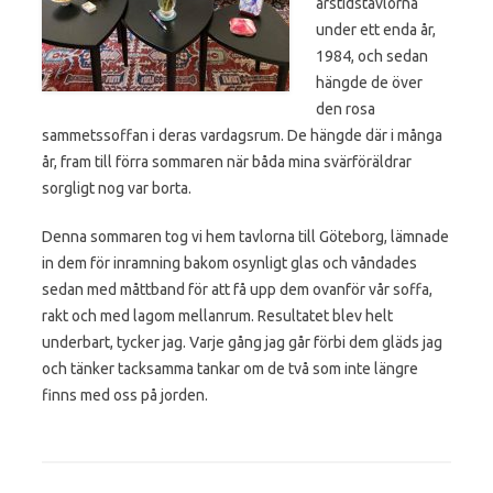
årstidstavlorna
under ett enda år,
1984, och sedan
hängde de över
den rosa
sammetssoffan i deras vardagsrum. De hängde där i många
år, fram till förra sommaren när båda mina svärföräldrar
sorgligt nog var borta.
Denna sommaren tog vi hem tavlorna till Göteborg, lämnade
in dem för inramning bakom osynligt glas och våndades
sedan med måttband för att få upp dem ovanför vår soffa,
rakt och med lagom mellanrum. Resultatet blev helt
underbart, tycker jag. Varje gång jag går förbi dem gläds jag
och tänker tacksamma tankar om de två som inte längre
finns med oss på jorden.