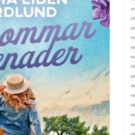
au
ju
ju
ma
ap
ma
fe
ja
d
n
ok
se
au
ju