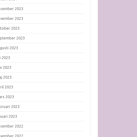
ecember 2023
ovember 2023
tober 2023
ptember 2023
gusti 2023
li 2023
ni 2023
j 2023
ril 2023
rs 2023
bruari 2023
nuari 2023
ecember 2022
ovember 2022