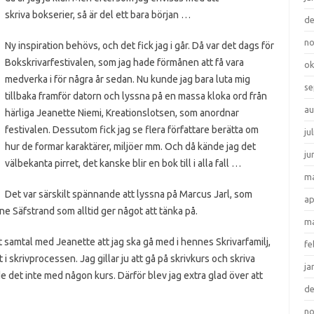
skriva bokserier, så är del ett bara början …
d
n
Ny inspiration behövs, och det fick jag i går. Då var det dags för
Bokskrivarfestivalen, som jag hade förmånen att få vara
ok
medverka i för några år sedan. Nu kunde jag bara luta mig
se
tillbaka framför datorn och lyssna på en massa kloka ord från
au
härliga Jeanette Niemi, Kreationslotsen, som anordnar
festivalen. Dessutom fick jag se flera författare berätta om
ju
hur de formar karaktärer, miljöer mm. Och då kände jag det
ju
välbekanta pirret, det kanske blir en bok till i alla fall …
ma
Det var särskilt spännande att lyssna på Marcus Jarl, som
ap
ine Säfstrand som alltid ger något att tänka på.
ma
samtal med Jeanette att jag ska gå med i hennes Skrivarfamilj,
fe
i skrivprocessen. Jag gillar ju att gå på skrivkurs och skriva
ja
det inte med någon kurs. Därför blev jag extra glad över att
d
n