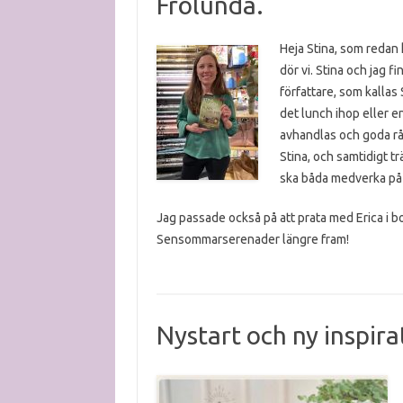
Frölunda.
Heja Stina, som redan 
dör vi. Stina och
jag fi
författare, som kallas 
det lunch ihop eller e
avhandlas och goda råd
Stina, och samtidigt t
ska båda medverka på
Jag passade också på att prata med Erica i 
Sensommarserenader längre fram!
Nystart och ny inspira