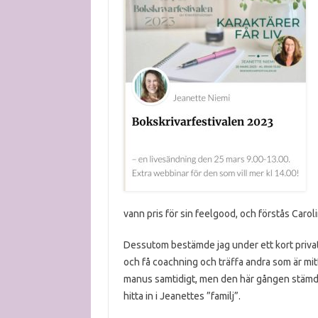
vann pris för sin feelgood, och förstås Carol
Dessutom bestämde jag under ett kort privat 
och få coachning och träffa andra som är mitt 
manus samtidigt, men den här gången stämde 
hitta in i Jeanettes ”familj”.