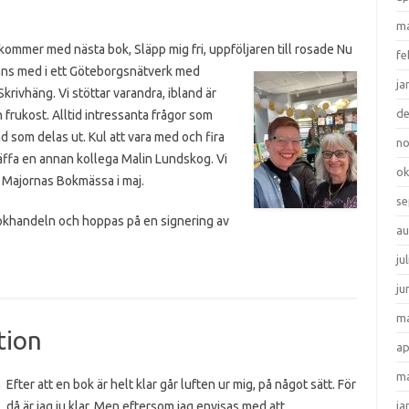
ma
kommer med nästa bok, Släpp mig fri, uppföljaren till rosade Nu
fe
nns med i ett Göteborgsnätverk med
ja
Skrivhäng. Vi stöttar varandra, ibland är
d
n frukost. Alltid intressanta frågor som
 som delas ut. Kul att vara med och fira
n
räffa en annan kollega Malin Lundskog. Vi
ok
 Majornas Bokmässa i maj.
se
bokhandeln och hoppas på en signering av
au
ju
ju
ma
tion
ap
ma
Efter att en bok är helt klar går luften ur mig, på något sätt. För
då är jag ju klar. Men eftersom jag envisas med att
ja