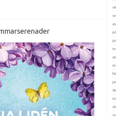
ok
se
au
ommarserenader
ju
ju
ma
ap
ma
fe
ja
d
n
ok
se