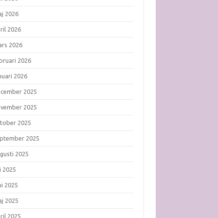
j 2026
ril 2026
rs 2026
bruari 2026
nuari 2026
ecember 2025
ovember 2025
tober 2025
ptember 2025
gusti 2025
li 2025
ni 2025
j 2025
ril 2025