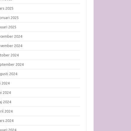
rs 2025
bruari 2025
nuari 2025
ecember 2024
ovember 2024
tober 2024
ptember 2024
gusti 2024
li 2024
ni 2024
j 2024
ril 2024
rs 2024
nuari 2024