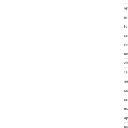
ap
ma
fe
ja
d
n
ok
se
au
ju
ju
ma
ap
ma