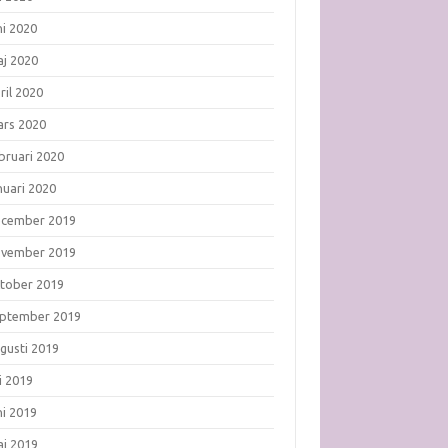
ni 2020
j 2020
ril 2020
rs 2020
bruari 2020
nuari 2020
ecember 2019
ovember 2019
tober 2019
ptember 2019
gusti 2019
li 2019
ni 2019
j 2019