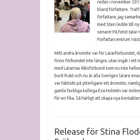
redan i november 2013 u
bland författare. Träf
författare, jag samarb
med Sten ledde till ny
senare! På fotot talar
H
Författarcentrum Väst
Mitt andra årsmöte var för Lärarförbundet, dä
finns förbundet inte längre, utan ingår i ett
med Lärarnas Riksförbund som nu inte heller f
burit frukt och nu är alla Sveriges lärare ena
var faktiskt på ytterligare ett årsmöte, nämli
gamla fackliga kollega Eva Holmén var möte
för en fika. Så härligt att skapa nya kontakt
Release för Stina Flo