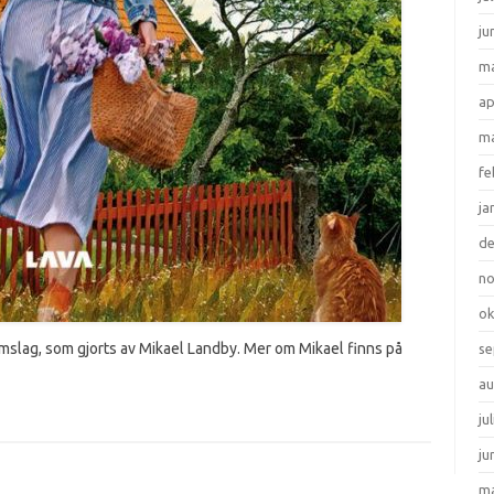
ju
ma
ap
ma
fe
ja
d
n
ok
omslag, som gjorts av Mikael Landby. Mer om Mikael finns på
se
au
ju
ju
ma