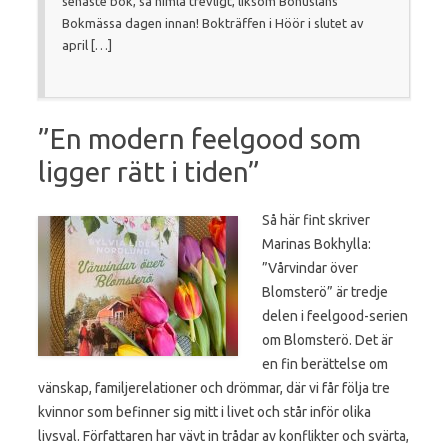
senaste bok, så himla trevligt, liksom Bohusläns
Bokmässa dagen innan! Bokträffen i Höör i slutet av
april […]
”En modern feelgood som
ligger rätt i tiden”
Så här fint skriver
Marinas Bokhylla:
”Vårvindar över
Blomsterö” är tredje
delen i feelgood-serien
om Blomsterö. Det är
en fin berättelse om
vänskap, familjerelationer och drömmar, där vi får följa tre
kvinnor som befinner sig mitt i livet och står inför olika
livsval. Författaren har vävt in trådar av konflikter och svärta,