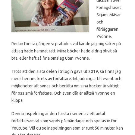
tacksam över
Förlagshuset
Siljans Måsar
och
förläggaren
Yvonne.
Redan första gången vi pratades vid kände jag mig säker på
att jag hade hamnat rätt. Mina böcker hade aldrig blivit så
bra, eller haft så fina omslag utan Yvonne.
Trots att den sista delen i trilogin gavs ut 2019, så finns jag
med i hennes krets av författare. Inbjudningar till event och
möjligheter att synas och berätta om sina böcker är viktigt
för oss små författare, Och även där är alltså Yvonne en
klippa.
Denna inspelning är den första i serien av ett antal
författarsamtal som sänds på måndagar och spelas in för
Youtube. Vill du se inspelningen som är runt 50 minuter, kan