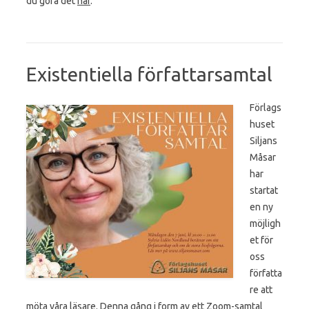
du göra det
här
.
Existentiella författarsamtal
Förlags
huset
Siljans
Måsar
har
startat
en ny
möjligh
et för
oss
författa
re att
möta våra läsare. Denna gång i form av ett Zoom-samtal