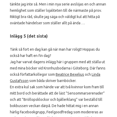
tänkte jag inte så. Men i min nya serie avslöjas en och annan
hemlighet som ställer lojaliteten till de närmaste på prov.
Riktigt bra råd, skulle jag säga och väldigt kul att hitta på
oväntade händelser som ställer allt på ända …
Inlägg 5 (det sista)
Tänk så fort en dag kan gå när man har roligt! Hoppas du
också har haft en fin dag?
Jag har varvat dagens inlägg här i gruppen med att ställa ut
med mina böcker vid Kronhusbodarna i Göteborg. Där fanns
också författarkollegor som
Beatrice Bexelius
och
Linda
Gustafsson
som båda skriver barnböcker.
En extra kul sak som hände var att två kvinnor kom fram till
mitt bord och berättade att de läst ”Sensommarserenader”
och att ”Bröllopsklockor och bjällerklang” var beställd till
bokbussen veckan därpå. De hade hittat mig i en annan
härlig Facebookgrupp, Feelgoodfredag som modereras av