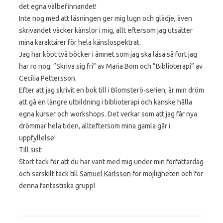
det egna välbefinnandet!
Inte nog med att läsningen ger mig lugn och glädje, även
skrivandet väcker känslor i mig, allt eftersom jag utsätter
mina karaktärer för hela känslospektrat.
Jag har köpt två böcker i ämnet som jag ska läsa så fort jag
har ro nog: ”Skriva sig fri” av Maria Bom och ”Biblioterapi” av
Cecilia Pettersson.
Efter att jag skrivit en bok till i Blomsterö-serien, är min dröm
att gå en längre utbildning i biblioterapi och kanske hålla
egna kurser och workshops. Det verkar som att jag får nya
drömmar hela tiden, allteftersom mina gamla går i
uppfyllelse!
Till sist:
Stort tack för att du har varit med mig under min författardag
och särskilt tack till
Samuel Karlsson
för möjligheten och för
denna fantastiska grupp!