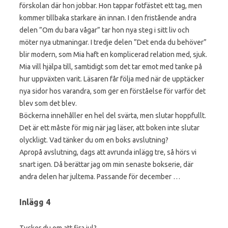
förskolan där hon jobbar. Hon tappar fotfästet ett tag, men
kommer tillbaka starkare än innan. I den fristående andra
delen ”Om du bara vågar” tar hon nya steg i sitt liv och
möter nya utmaningar. I tredje delen ”Det enda du behöver”
blir modern, som Mia haft en komplicerad relation med, sjuk.
Mia vill hjälpa till, samtidigt som det tar emot med tanke på
hur uppväxten varit. Läsaren får följa med när de upptäcker
nya sidor hos varandra, som ger en förståelse för varför det
blev som det blev.
Böckerna innehåller en hel del svärta, men slutar hoppfullt.
Det är ett måste för mig när jag läser, att boken inte slutar
olyckligt. Vad tänker du om en boks avslutning?
Apropå avslutning, dags att avrunda inlägg tre, så hörs vi
snart igen. Då berättar jag om min senaste bokserie, där
andra delen har jultema. Passande för december …
Inlägg 4
Tycker du om att fira jul?