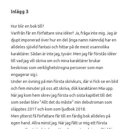
Inlägg 3
Hur blir en bok till?
Varifrån får en författare sina idéer? Ja, fråga inte mig. Jag är
djupt imponerad över hur en del (inga namn nämnda) har en
alldeles sjövild fantasi och hittar på de mest osannolika
karaktärer. Sådan är inte jag, tyvärr. Men jag får förstås idéer
till vad jag vill skriva om och mina karaktärer brukar
beskrivas som verklighetstrogna personer som man
engagerar sig i.
Under en övning på min första skrivkurs, där vi fick se en bild
och fem minuter på oss att skriva, dök karaktären Mia upp.
När jag kom hem skrev jag första och sista kapitlet till det
som sedan blev ”Allt det du måste” min debutroman som
släpptes 2017 och kom som ljudbok 2018.
Men ytterst få författare får till en färdig bok alldeles på
egen hand. Allra minst jag. När jag fått ur mig ett första