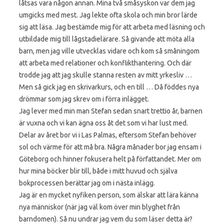
låtsas vara någon annan. Mina två småsyskon var dem jag
umgicks med mest. Jag lekte ofta skola och min bror lärde
sig att läsa. Jag bestämde mig för att arbeta med läsning och
utbildade mig till lågstadielärare. Så givande att möta alla
barn, men jag ville utvecklas vidare och kom så småningom
att arbeta med relationer och konflikthantering. Och där
trodde jag att jag skulle stanna resten av mitt yrkesliv …
Men så gick jag en skrivarkurs, och en till … Då föddes nya
drömmar som jag skrev om i förra inlägget.
Jag lever med min man Stefan sedan snart trettio år, barnen
är vuxna och vi kan ägna oss åt det som vi har lust med.
Delar av året bor vi i Las Palmas, eftersom Stefan behöver
sol och värme för att må bra. Några månader bor jag ensam i
Göteborg och hinner fokusera helt på författandet. Mer om
hur mina böcker blir till, både i mitt huvud och själva
bokprocessen berättar jag om i nästa inlägg.
Jag är en mycket nyfiken person, som älskar att lära känna
nya människor (när jag väl kom över min blyghet från
barndomen). Så nu undrar jag vem du som läser detta är?