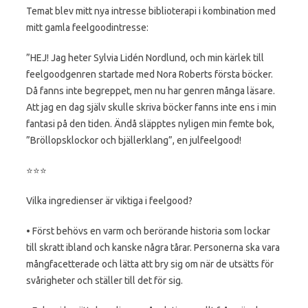
Temat blev mitt nya intresse biblioterapi i kombination med
mitt gamla feelgoodintresse:
”HEJ! Jag heter Sylvia Lidén Nordlund, och min kärlek till
feelgoodgenren startade med Nora Roberts första böcker.
Då fanns inte begreppet, men nu har genren många läsare.
Att jag en dag själv skulle skriva böcker fanns inte ens i min
fantasi på den tiden. Ändå släpptes nyligen min femte bok,
”Bröllopsklockor och bjällerklang”, en julfeelgood!
⭐️⭐️⭐️
Vilka ingredienser är viktiga i feelgood?
• Först behövs en varm och berörande historia som lockar
till skratt ibland och kanske några tårar. Personerna ska vara
mångfacetterade och lätta att bry sig om när de utsätts för
svårigheter och ställer till det för sig.