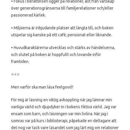
• Fokus i berättelsen ligger på relationer, allt från vänskap
över generationsgränserna till familjerelationer och/eller
passionerad kärlek.
• Miljöerna är inbjudande platser att längta till, och boken
utspelar sig kanske på ett café, pensionat eller liknande.
• Huvudkaraktärerna utvecklas och stärks av händelserna,
och slutet på boken är hoppfullt och lovande inför
framtiden.
⭐️⭐️⭐️
Men varför ska man läsa feelgood?
För mig är läsning en viktig avkoppling när jag lämnar min
vanliga värld och djupdyker in i bokens fiktiva värld. Jag var
ensam som barn, och läsningen var min livlina. När jag i
somras var på kurs i biblioterapi, påpekade en deltagare att
det nog var tack vare läsandet som jag lärt mig om relationer