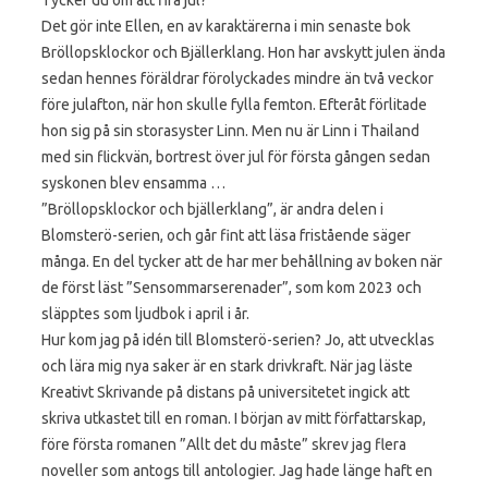
Det gör inte Ellen, en av karaktärerna i min senaste bok
Bröllopsklockor och Bjällerklang. Hon har avskytt julen ända
sedan hennes föräldrar förolyckades mindre än två veckor
före julafton, när hon skulle fylla femton. Efteråt förlitade
hon sig på sin storasyster Linn. Men nu är Linn i Thailand
med sin flickvän, bortrest över jul för första gången sedan
syskonen blev ensamma …
”Bröllopsklockor och bjällerklang”, är andra delen i
Blomsterö-serien, och går fint att läsa fristående säger
många. En del tycker att de har mer behållning av boken när
de först läst ”Sensommarserenader”, som kom 2023 och
släpptes som ljudbok i april i år.
Hur kom jag på idén till Blomsterö-serien? Jo, att utvecklas
och lära mig nya saker är en stark drivkraft. När jag läste
Kreativt Skrivande på distans på universitetet ingick att
skriva utkastet till en roman. I början av mitt författarskap,
före första romanen ”Allt det du måste” skrev jag flera
noveller som antogs till antologier. Jag hade länge haft en