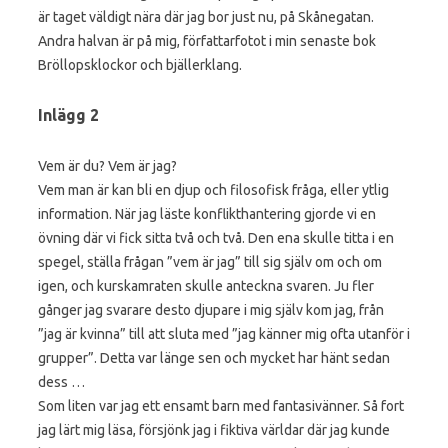
är taget väldigt nära där jag bor just nu, på Skånegatan.
Andra halvan är på mig, författarfotot i min senaste bok
Bröllopsklockor och bjällerklang.
Inlägg 2
Vem är du? Vem är jag?
Vem man är kan bli en djup och filosofisk fråga, eller ytlig
information. När jag läste konflikthantering gjorde vi en
övning där vi fick sitta två och två. Den ena skulle titta i en
spegel, ställa frågan ”vem är jag” till sig själv om och om
igen, och kurskamraten skulle anteckna svaren. Ju fler
gånger jag svarare desto djupare i mig själv kom jag, från
”jag är kvinna” till att sluta med ”jag känner mig ofta utanför i
grupper”. Detta var länge sen och mycket har hänt sedan
dess …
Som liten var jag ett ensamt barn med fantasivänner. Så fort
jag lärt mig läsa, försjönk jag i fiktiva världar där jag kunde