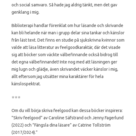
och social samvaro. Så hade jag aldrig tänkt, men det gav
genklang i mig.
Biblioterapi handlar förenklat om hur läsande och skrivande
kan bli helande när man i grupp delar sina tankar och känslor
från läst text. Det finns en studie på sjukskrivna kvinnor som
valde att läsa litteratur av feelgoodkaraktär, där det visade
sig att böcker som väckte välbefinnande också bidrog till
det egna välbefinnandet! Inte nog med att läsningen ger
mig lugn och glädje, även skrivandet väcker känslor i mig,
allt eftersom jag utsätter mina karaktärer för hela
känslospektrat.
⭐️⭐️⭐️
Om du vill börja skriva feelgood kan dessa böcker inspirera:
”Skriv feelgood” av Caroline Säfstrand och Jenny Fagerlund
(2022) och ”Fängsla dina läsare” av Catrine Tollström
(2017/2024).”