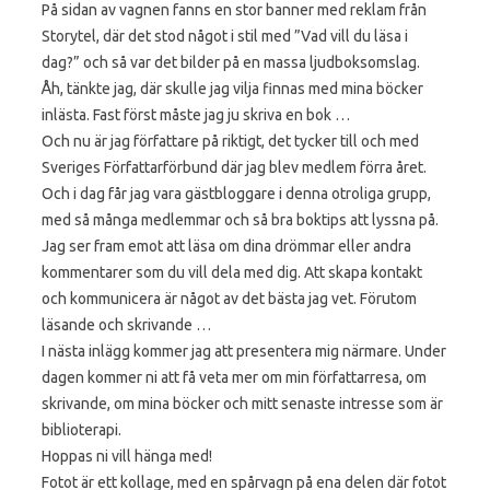
På sidan av vagnen fanns en stor banner med reklam från
Storytel, där det stod något i stil med ”Vad vill du läsa i
dag?” och så var det bilder på en massa ljudboksomslag.
Åh, tänkte jag, där skulle jag vilja finnas med mina böcker
inlästa. Fast först måste jag ju skriva en bok …
Och nu är jag författare på riktigt, det tycker till och med
Sveriges Författarförbund där jag blev medlem förra året.
Och i dag får jag vara gästbloggare i denna otroliga grupp,
med så många medlemmar och så bra boktips att lyssna på.
Jag ser fram emot att läsa om dina drömmar eller andra
kommentarer som du vill dela med dig. Att skapa kontakt
och kommunicera är något av det bästa jag vet. Förutom
läsande och skrivande …
I nästa inlägg kommer jag att presentera mig närmare. Under
dagen kommer ni att få veta mer om min författarresa, om
skrivande, om mina böcker och mitt senaste intresse som är
biblioterapi.
Hoppas ni vill hänga med!
Fotot är ett kollage, med en spårvagn på ena delen där fotot