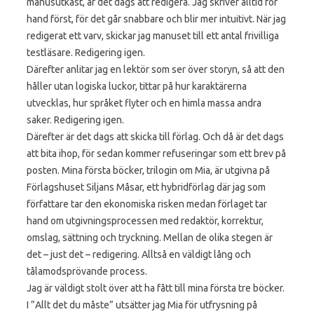
manusutkast, är det dags att redigera. Jag skriver alltid för
hand först, för det går snabbare och blir mer intuitivt. När jag
redigerat ett varv, skickar jag manuset till ett antal frivilliga
testläsare. Redigering igen.
Därefter anlitar jag en lektör som ser över storyn, så att den
håller utan logiska luckor, tittar på hur karaktärerna
utvecklas, hur språket flyter och en himla massa andra
saker. Redigering igen.
Därefter är det dags att skicka till förlag. Och då är det dags
att bita ihop, för sedan kommer refuseringar som ett brev på
posten. Mina första böcker, trilogin om Mia, är utgivna på
Förlagshuset Siljans Måsar, ett hybridförlag där jag som
författare tar den ekonomiska risken medan förlaget tar
hand om utgivningsprocessen med redaktör, korrektur,
omslag, sättning och tryckning. Mellan de olika stegen är
det – just det – redigering. Alltså en väldigt lång och
tålamodsprövande process.
Jag är väldigt stolt över att ha fått till mina första tre böcker.
I ”Allt det du måste” utsätter jag Mia för utfrysning på