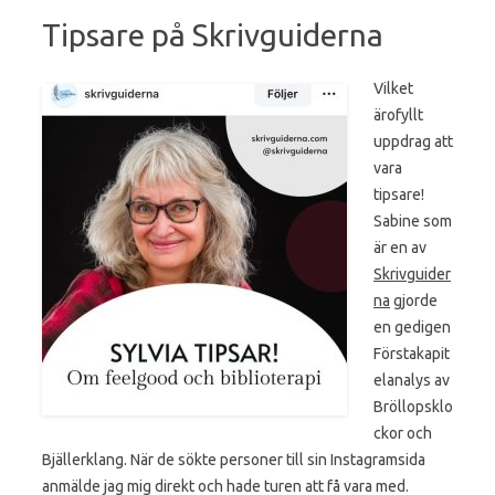
Tipsare på Skrivguiderna
Vilket
ärofyllt
uppdrag att
vara
tipsare!
Sabine som
är en av
Skrivguider
na
gjorde
en gedigen
Förstakapit
elanalys av
Bröllopsklo
ckor och
Bjällerklang. När de sökte personer till sin Instagramsida
anmälde jag mig direkt och hade turen att få vara med.