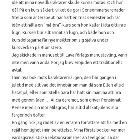
idé att mina novellkaraktärer skulle kunna mötas. Och hur
då? På en kurs såklart, vilket de gör i Sensommarserenader.
Stella som är terapeut, har haft en trist semester och får
idén att hålla en ”må-bra”-kurs som hon kallar Hitta ditt inre
lugn. Kursen blir allt annat än lugn, och både hon och
kursdeltagarna får nya insikter om sig själva under
kursveckan på Blomsterö.
Jag skickade in manuset till Lava förlags manustävling, vann
inte men vann ändå. För jag blev erbjuden ett traditionellt
avtal.
I min nya bok möts karaktärerna igen, den här gången i
juletid med allt vad det innebär om man då som Ellen alltid
hatat jul, eller som Stella bara har haft sin mamma att fira
med genom åren … Alicia däremot, som driver Pensionat
Pensé med sin mor Milagros, har alltid älskat julens alla
färger och dofter.
En gång fick jag rådet av en erfaren författare att ha med en
rejäl hemlighet i min berättelse. Mina första böcker var mer
vardagsrealistiska relationsromaner än feelgood, så där