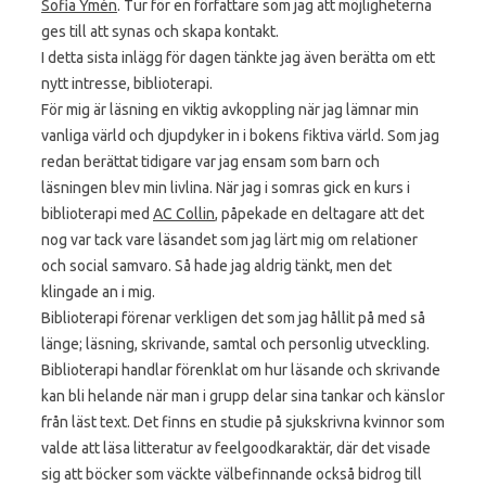
Sofia Ymén
. Tur för en författare som jag att möjligheterna
ges till att synas och skapa kontakt.
I detta sista inlägg för dagen tänkte jag även berätta om ett
nytt intresse, biblioterapi.
För mig är läsning en viktig avkoppling när jag lämnar min
vanliga värld och djupdyker in i bokens fiktiva värld. Som jag
redan berättat tidigare var jag ensam som barn och
läsningen blev min livlina. När jag i somras gick en kurs i
biblioterapi med
AC Collin
, påpekade en deltagare att det
nog var tack vare läsandet som jag lärt mig om relationer
och social samvaro. Så hade jag aldrig tänkt, men det
klingade an i mig.
Biblioterapi förenar verkligen det som jag hållit på med så
länge; läsning, skrivande, samtal och personlig utveckling.
Biblioterapi handlar förenklat om hur läsande och skrivande
kan bli helande när man i grupp delar sina tankar och känslor
från läst text. Det finns en studie på sjukskrivna kvinnor som
valde att läsa litteratur av feelgoodkaraktär, där det visade
sig att böcker som väckte välbefinnande också bidrog till