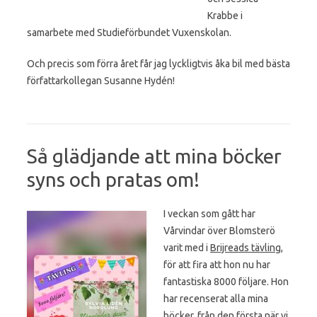
Krabbe i
samarbete med Studieförbundet Vuxenskolan.
Och precis som förra året får jag lyckligtvis åka bil med bästa
författarkollegan Susanne Hydén!
Så glädjande att mina böcker
syns och pratas om!
I veckan som gått har
Vårvindar över Blomsterö
varit med i
Brijreads tävling
,
för att fira att hon nu har
fantastiska
8000 följare. Hon
har recenserat alla mina
böcker, från den första när vi