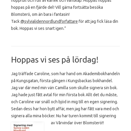
hoppfull och full av kärlek och vänskap. Hoppas hoppas
hoppas på en fjärde del! Vill gärna fortsätta besöka
Blomsterö, om än bara i fantasin!
Tack
@sylvialidennordlundforfattare
för att jag fick läsa din
bok. Hoppas vi ses snart igen.”
Hoppas vi ses på lördag!
Jag träffade Caroline, som har hand om Akademibokhandeln
på Kungsgatan, första gången i Kungsbackas bokhandel.
Jag var där med min vän Camilla som skulle signera sin bok.
Jag hade just fått avtal för min första bok Allt det du måste,
och Caroline var snäll och bjöd in mig till en egen signering.
Sedan dess har hon bytt affär, men jag har fått vara med och
signera alla mina böcker. Nu har turen kommit till signering
av Vårvindar över Blomsterö!!