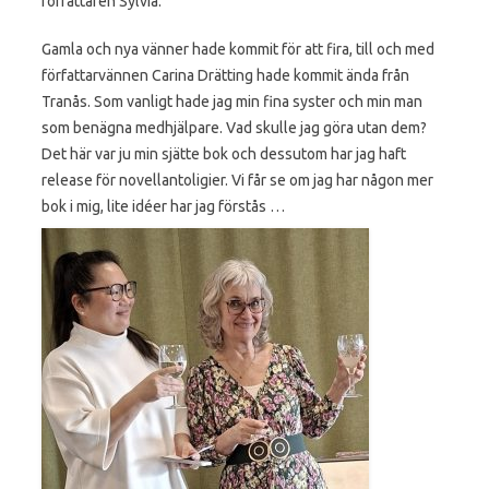
författaren Sylvia.
Gamla och nya vänner hade kommit för att fira, till och med
författarvännen Carina Drätting hade kommit ända från
Tranås. Som vanligt hade jag min fina syster och min man
som benägna medhjälpare. Vad skulle jag göra utan dem?
Det här var ju min sjätte bok och dessutom har jag haft
release för novellantoligier. Vi får se om jag har någon mer
bok i mig, lite idéer har jag förstås …