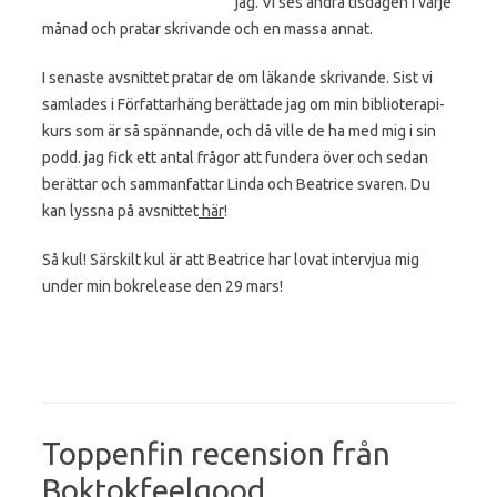
jag. Vi ses andra tisdagen i varje
månad och pratar skrivande och en massa annat.
I senaste avsnittet pratar de om läkande skrivande. Sist vi
samlades i Författarhäng berättade jag om min biblioterapi-
kurs som är så spännande, och då ville de ha med mig i sin
podd. jag fick ett antal frågor att fundera över och sedan
berättar och sammanfattar Linda och Beatrice svaren. Du
kan lyssna på avsnittet
här
!
Så kul! Särskilt kul är att Beatrice har lovat intervjua mig
under min bokrelease den 29 mars!
Toppenfin recension från
Boktokfeelgood