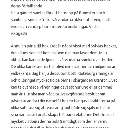
deras förhållande.
Hela gänget samlas för ett barndop på Blomsterö och
samtidigt som de friska vårvindarna blåser ute tvingas alla
vrida och vända på sina innersta önskningar. Vad är
viktigast?
Ännu en pärla till bok! Det är något visst med Sylvias böcker,
det känns som att komma hem när man läser dem. Man
riktigt kan känna de ljumma vårvindarna smeka över huden.
De olika karaktärerna har blivit mina vänner och miljöerna är
välbekanta. Jag har ju dessutom bott i Göteborg i många år
och tillbringat mycket tid på öarna i skärgården utanför. Livet
kan ta oväntade vändningar oavsett hur ung eller gammal
man är. Hur ska man våga ta livsavgörande beslut som
påverkar andra i din närhet? I boken tvingas karaktärerna på
olika sätt lära sig att vara ärlig mot både sig själv och mot
sina närmaste för att skapa hållbara relationer. Det finns så
mycket visdom i denna bok! Samtidigt som den är varm,