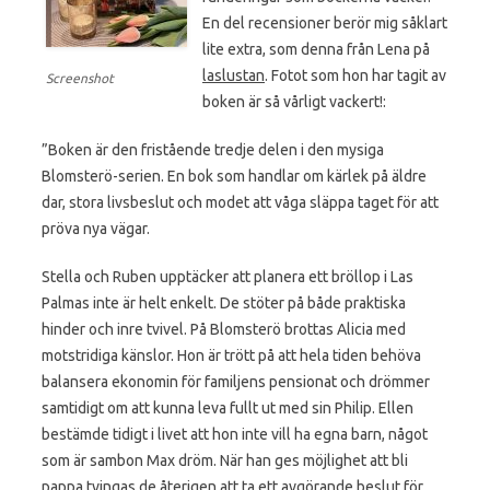
En del recensioner berör mig såklart
lite extra, som denna från Lena på
laslustan
. Fotot som hon har tagit av
Screenshot
boken är så vårligt vackert!:
”Boken är den fristående tredje delen i den mysiga
Blomsterö-serien. En bok som handlar om kärlek på äldre
dar, stora livsbeslut och modet att våga släppa taget för att
pröva nya vägar.
Stella och Ruben upptäcker att planera ett bröllop i Las
Palmas inte är helt enkelt. De stöter på både praktiska
hinder och inre tvivel. På Blomsterö brottas Alicia med
motstridiga känslor. Hon är trött på att hela tiden behöva
balansera ekonomin för familjens pensionat och drömmer
samtidigt om att kunna leva fullt ut med sin Philip. Ellen
bestämde tidigt i livet att hon inte vill ha egna barn, något
som är sambon Max dröm. När han ges möjlighet att bli
pappa tvingas de återigen att ta ett avgörande beslut för