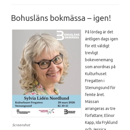
Bohusläns bokmässa – igen!
På lördag är det
äntligen dags igen
för ett väldigt
trevligt
bokevenemang
som anordnas på
Kulturhuset
Fregatten i
Stenungsund för
femte året.
Mässan
arrangeras av tre
författare; Elinor
Kapp, Ida Fryklund
Screenshot
och Jessica