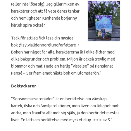
(eller inte lösa sig). Jag gillar mixen av
karaktärer och att få veta deras tankar
och hemligheter. Kanhända börjar ny
kärlek spira också?
Tack för att jag fick läsa din mysiga
bok
@sylvialidennordlundforfattare
⭐️
Boken har något för alla, karaktärerna är i olika åldrar med
olika bakgrunder och problem. Miljön är också trevlig med
blommor och mat. Hade en härlig ”vistelse” på Pensionat
Pensé⭐️ Ser fram emot nästa bok om Blomsterön.”
Boktyckaren
:
”Sensommarserenader” är en berättelse om vänskap,
kärlek, ilska och familjerelationer, men även om ärlighet mot
andra, men framför allt mot sig själv, ja den berör det mesta i
livet. En lättsam berättelse med mycket djup. ⭐️⭐️⭐️ av 5 ”