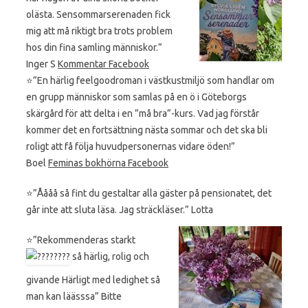
olästa. Sensommarserenaden fick
mig att må riktigt bra trots problem
hos din fina samling människor.”
Inger S
Kommentar Facebook
⭐️”En härlig feelgoodroman i västkustmiljö som handlar om
en grupp människor som samlas på en ö i Göteborgs
skärgård för att delta i en ”må bra”-kurs. Vad jag förstår
kommer det en fortsättning nästa sommar och det ska bli
roligt att få följa huvudpersonernas vidare öden!”
Boel
Feminas bokhörna Facebook
⭐️”Åååå så fint du gestaltar alla gäster på pensionatet, det
går inte att sluta läsa. Jag sträckläser.” Lotta
⭐️”Rekommenderas starkt
så härlig, rolig och
givande Härligt med ledighet så
man kan läässsa” Bitte