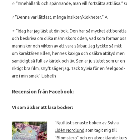
⭐️ ”Innehållsrik och spännande, man vill fortsätta att läsa.” G
⭐️”Denna var lättläst, många insikter/klokheter.” A
⭐️ ”Idag har jag läst ut din bok. Den har så mycket att berätta
och beskriva om olika människors öden, vad som formar oss
människor och vikten av att vara sårbar. Jag tyckte så mkt
om karaktären Ellen, hennes kaxiga och osäkra attityd men
samtidigt så full av kärlek och liv. Sen är ju slutet som ur en
riktigt bra film, snyft säger jag. Tack Sylvia för en feelgood-
are i min smak” Lisbeth
Recension från Facebook:
Vi som älskar att läsa böcker:
”Njutläst senaste boken av
Sylvia
Lidén Nordlund
som tagit mig till
”Blomsterö” och en utvecklande kurs