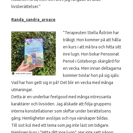
livsberättelser.”
Randa_sandra_aroace
”Terapeuten Stella Åström har
tråkigt. Hon kommer på att hålla
en kurs i att må bra och hitta sitt
inre lugn. Hon bokar Pensionat
Pensé i Göteborgs skärgård för
en vecka. Men innan deltagarna
kommer tvivlar hon på sig själv.
Vad har hon gett sig in på? Det blir en vecka med många
utmaningar.
Detta är en underbar feelgood med många intressanta
karaktärer och livsöden. Jag älskade att följa gruppens
interna konstellationer som skiftar under berättelsens
gång. Hemligheter avslöjas och nya vänskaper bildas.
Till sist kul med ett tema som jag inte läst om tidigare.
Nämligen kurs i ”Hitta ditt inre lugn”. Har inte sett någon