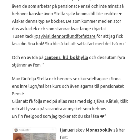
även de som arbetar på pensionat Pensé och inte minst så
behöver kanske även Stella själv komma till lite insikter ♥️
Älskar denna typ av böcker. De som kommer med en stor
dos av kärlek och som stannar kvar länge i hjärtat.
Tusen tack
@sylvialidennordlundforfattare
för att jag fick
läsa din fina bok! Ska bli så kul att sätta fart med del två nu.”
Och en av Ida på
tantens_lill_bokhylla
och dessutom fyra
stjärnor av fem: ”
Man får följa Stella och hennes sex kursdeltagare i finna
ens inre lugn/må bra kurs och även ägarna till pensionatet
Pensé.
Gillar att få följa med på allas resa med sig själva. Kärlek, tillit
och att lyssna på varandra är mycket som behövs.
En fin feelgood som jag tycker att du ska läsa ❤️”
I januari skev
Monasbokliv
så här
fint: