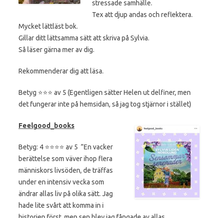
stressade samhälle.
Tex att djup andas och reflektera.
Mycket lättläst bok.
Gillar ditt lättsamma sätt att skriva på Sylvia.
Så läser gärna mer av dig.
Rekommenderar dig att läsa.
Betyg ⭐️⭐️⭐️ av 5 (Egentligen sätter Helen ut delfiner, men
det fungerar inte på hemsidan, så jag tog stjärnor i stället)
Feelgood_books
Betyg: 4 ⭐️⭐️⭐️⭐️ av 5 ”En vacker
berättelse som väver ihop flera
människors livsöden, de träffas
under en intensiv vecka som
ändrar allas liv på olika sätt. Jag
hade lite svårt att komma in i
historien först, men sen blev jag fångade av allas