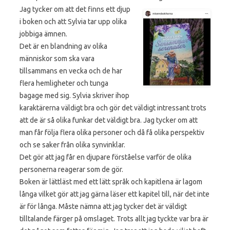
Jag
tycker om att det finns ett djup
i boken och att Sylvia tar upp olika
jobbiga ämnen.
Det är en blandning av olika
människor som ska vara
tillsammans en vecka och de har
flera hemligheter och tunga
bagage med sig. Sylvia skriver ihop
karaktärerna väldigt bra och gör det väldigt intressant trots
att de är så olika funkar det väldigt bra. Jag tycker om att
man får följa flera olika personer och då få olika perspektiv
och se saker från olika synvinklar.
Det gör att jag får en djupare förståelse varför de olika
personerna reagerar som de gör.
Boken är lättläst med ett lätt språk och kapitlena är lagom
långa vilket gör att jag gärna läser ett kapitel till, när det inte
är för långa. Måste nämna att jag tycker det är väldigt
tilltalande färger på omslaget. Trots allt jag tyckte var bra är