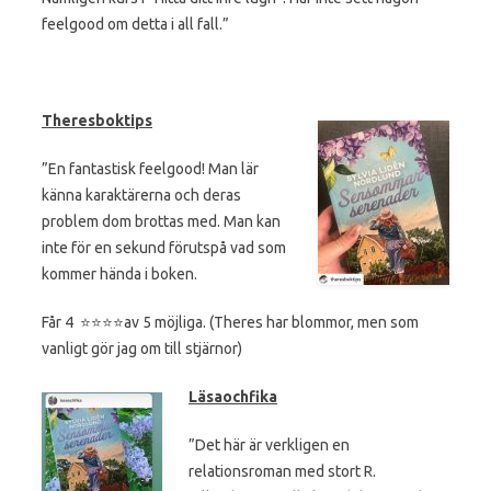
feelgood om detta i all fall.”
Theresboktips
”En fantastisk feelgood! Man lär
känna karaktärerna och deras
problem dom brottas med. Man kan
inte för en sekund förutspå vad som
kommer hända i boken.
Får 4 ⭐️⭐️⭐️⭐️av 5 möjliga. (Theres har blommor, men som
vanligt gör jag om till stjärnor)
Läsaochfika
”Det här är verkligen en
relationsroman med stort R.