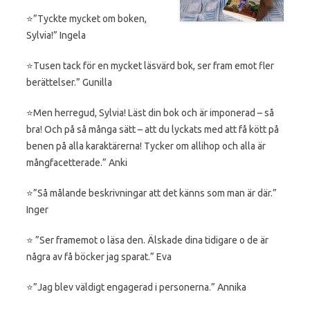
⭐️”Tyckte mycket om boken,
Sylvia!” Ingela
⭐️Tusen tack för en mycket läsvärd bok, ser fram emot fler
berättelser.” Gunilla
⭐️Men herregud, Sylvia! Läst din bok och är imponerad – så
bra! Och på så många sätt – att du lyckats med att få kött på
benen på alla karaktärerna! Tycker om allihop och alla är
mångfacetterade.” Anki
⭐️”Så målande beskrivningar att det känns som man är där.”
Inger
⭐️ ”Ser framemot o läsa den. Älskade dina tidigare o de är
några av få böcker jag sparat.” Eva
⭐️”Jag blev väldigt engagerad i personerna.” Annika