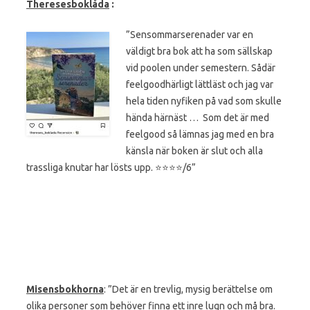
Theresesboklåda
:
”Sensommarserenader var en
väldigt bra bok att ha som sällskap
vid poolen under semestern. Sådär
feelgoodhärligt lättläst och jag var
hela tiden nyfiken på vad som skulle
hända härnäst … Som det är med
feelgood så lämnas jag med en bra
känsla när boken är slut och alla
trassliga knutar har lösts upp. ⭐️⭐️⭐️⭐️/6”
Misensbokhorna
: ”Det är en trevlig, mysig berättelse om
olika personer som behöver finna ett inre lugn och må bra.