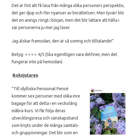
Det är fint att få läsa från många olika personers perspektiv,
det ger djup och fler nyanser av berättelsen. Men tyvärr blir
det en anings rörigt i början, men det blir lättare att hålla i
sär personerna ju mer jag läser.
Jag älskar framsidan, den är så somrig och tilltalande!”
Betyg: ⭐️⭐️⭐️⭐️ 4/5 (Ska egentligen vara delfiner, men det
fungerar inte på hemsidan)
Boknjutaren
”Till idylliska Pensionat Pensé
kommer sex personer med olika inre
bagage för att delta i en veckolång
måbra-kurs. Vi får följa deras
utvecklingsresa och vänskapsband
som knyts under de många samtals-
och gruppövningar. Det blir som en