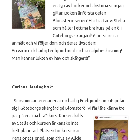
en typ av böcker och historia som jag
gillar! Boken är första delen
Blomsterö-serien! Här träffar vi Stella
som håller i ett må bra kurs på en ö i
Göteborgs skärgård! 6 personer är
anmält och vi följer dom och deras livsöden!
En varm och härlig feelgood med en bra miljöbeskrivning!
Man känner lukten av hav och skärgård!”
Carinas_lasdagbok
:
”Sensommarserenader är en härlig Feelgood som utspelar
sig i Göteborgs skärgård på Blomsterö. Vi får lära känna tre
par på en ”må bra”-kurs.
Kursen hålls
av Stella och kursen är kanske inte
helt planerad. Platsen för kursen är
Pensionat Pensé, som drivs av Alicia