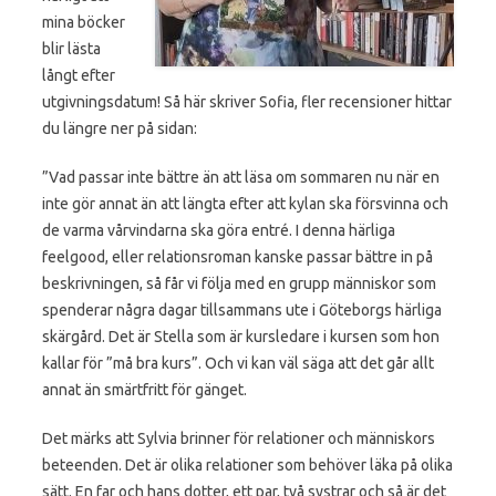
mina böcker
blir lästa
långt efter
utgivningsdatum! Så här skriver Sofia, fler recensioner hittar
du längre ner på sidan:
”Vad passar inte bättre än att läsa om sommaren nu när en
inte gör annat än att längta efter att kylan ska försvinna och
de varma vårvindarna ska göra entré. I denna härliga
feelgood, eller relationsroman kanske passar bättre in på
beskrivningen, så får vi följa med en grupp människor som
spenderar några dagar tillsammans ute i Göteborgs härliga
skärgård. Det är Stella som är kursledare i kursen som hon
kallar för ”må bra kurs”. Och vi kan väl säga att det går allt
annat än smärtfritt för gänget.
Det märks att Sylvia brinner för relationer och människors
beteenden. Det är olika relationer som behöver läka på olika
sätt. En far och hans dotter, ett par, två systrar och så är det