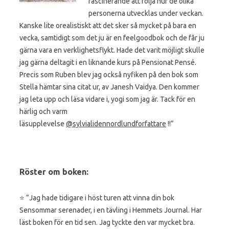
fascinerande att följa hur de olika
personerna utvecklas under veckan.
Kanske lite orealistiskt att det sker så mycket på bara en
vecka, samtidigt som det ju är en feelgoodbok och de får ju
gärna vara en verklighetsflykt. Hade det varit möjligt skulle
jag gärna deltagit i en liknande kurs på Pensionat Pensé.
Precis som Ruben blev jag också nyfiken på den bok som
Stella hämtar sina citat ur, av Janesh Vaidya. Den kommer
jag leta upp och läsa vidare i, yogi som jag är. Tack för en
härlig och varm
läsupplevelse
@sylvialidennordlundforfattare
!!”
Röster om boken:
⭐️ ”Jag hade tidigare i höst turen att vinna din bok
Sensommar serenader, i en tävling i Hemmets Journal. Har
läst boken för en tid sen. Jag tyckte den var mycket bra.