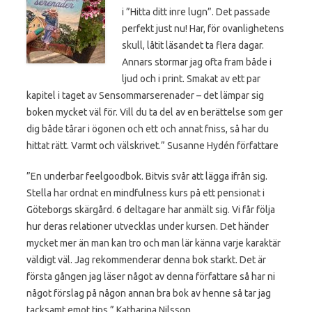
i ”Hitta ditt inre lugn”. Det passade
perfekt just nu! Har, för ovanlighetens
skull, låtit läsandet ta flera dagar.
Annars stormar jag ofta fram både i
ljud och i print. Smakat av ett par
kapitel i taget av Sensommarserenader – det lämpar sig
boken mycket väl för. Vill du ta del av en berättelse som ger
dig både tårar i ögonen och ett och annat fniss, så har du
hittat rätt. Varmt och välskrivet.” Susanne Hydén författare
”En underbar feelgoodbok. Bitvis svår att lägga ifrån sig.
Stella har ordnat en mindfulness kurs på ett pensionat i
Göteborgs skärgård. 6 deltagare har anmält sig. Vi får följa
hur deras relationer utvecklas under kursen. Det händer
mycket mer än man kan tro och man lär känna varje karaktär
väldigt väl. Jag rekommenderar denna bok starkt. Det är
första gången jag läser något av denna författare så har ni
något förslag på någon annan bra bok av henne så tar jag
tacksamt emot tips.” Katharina Nilsson