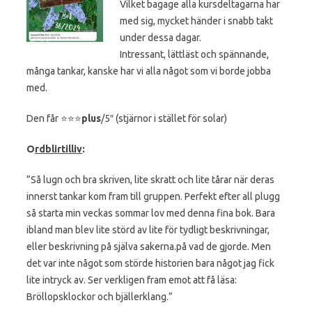
Vilket bagage alla kursdeltagarna har
med sig, mycket händer i snabb takt
under dessa dagar.
Intressant, lättläst och spännande,
många tankar, kanske har vi alla något som vi borde jobba
med.
Den får ⭐️⭐️⭐️
plus
/5″ (stjärnor i stället för solar)
O
rdblirtilliv
:
”Så lugn och bra skriven, lite skratt och lite tårar när deras
innerst tankar kom fram till gruppen. Perfekt efter all plugg
så starta min veckas sommar lov med denna fina bok. Bara
ibland man blev lite störd av lite för tydligt beskrivningar,
eller beskrivning på själva sakerna.på vad de gjorde. Men
det var inte något som störde historien bara något jag fick
lite intryck av. Ser verkligen fram emot att få läsa:
Bröllopsklockor och bjällerklang.”