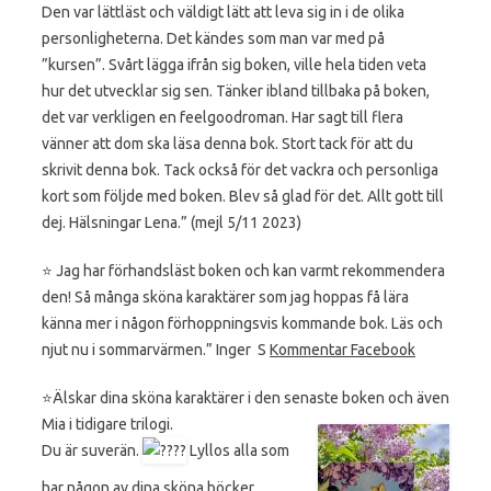
Den var lättläst och väldigt lätt att leva sig in i de olika
personligheterna. Det kändes som man var med på
”kursen”. Svårt lägga ifrån sig boken, ville hela tiden veta
hur det utvecklar sig sen. Tänker ibland tillbaka på boken,
det var verkligen en feelgoodroman. Har sagt till flera
vänner att dom ska läsa denna bok. Stort tack för att du
skrivit denna bok. Tack också för det vackra och personliga
kort som följde med boken. Blev så glad för det. Allt gott till
dej. Hälsningar Lena.” (mejl 5/11 2023)
⭐️ Jag har förhandsläst boken och kan varmt rekommendera
den! Så många sköna karaktärer som jag hoppas få lära
känna mer i någon förhoppningsvis kommande bok. Läs och
njut nu i sommarvärmen.” Inger S
Kommentar Facebook
⭐️Älskar dina sköna karaktärer i den senaste boken och även
Mia i tidigare trilogi.
Du är suverän.
Lyllos alla som
har någon av dina sköna böcker