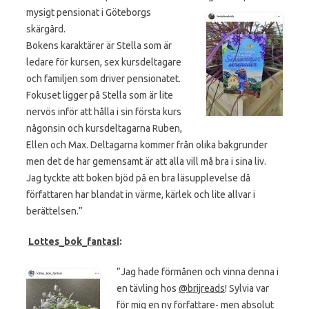
mysigt
pensionat i Göteborgs
skärgård.
Bokens karaktärer är Stella som är
ledare för kursen, sex kursdeltagare
och familjen som driver pensionatet.
Fokuset ligger på Stella som är lite
nervös inför att hålla i sin första kurs
någonsin och kursdeltagarna Ruben,
Ellen och Max. Deltagarna kommer från olika bakgrunder
men det de har gemensamt är att alla vill må bra i sina liv.
Jag tyckte att boken bjöd på en bra läsupplevelse då
författaren har blandat in värme, kärlek och lite allvar i
berättelsen.”
Lottes_bok_fantasi
:
”Jag hade förmånen och vinna denna i
en tävling hos
@brijreads
! Sylvia var
för mig en ny författare- men absolut