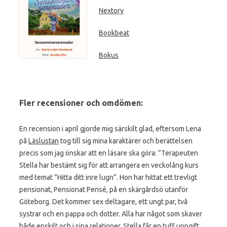
Nextory
Bookbeat
Bokus
Fler recensioner och omdömen:
En recension i april gjorde mig särskilt glad, eftersom Lena
på
Läslustan
tog till sig mina karaktärer och berättelsen
precis som jag önskar att en läsare ska göra: ”Terapeuten
Stella har bestämt sig för att arrangera en veckolång kurs
med temat ”Hitta ditt inre lugn”. Hon har hittat ett trevligt
pensionat, Pensionat Pensé, på en skärgårdsö utanför
Göteborg. Det kommer sex deltagare, ett ungt par, två
systrar och en pappa och dotter. Alla har något som skaver
både enskilt och i sina relationer. Stella får en tuff uppgift