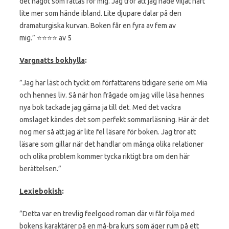
det något som fattas för mig. Jag tror att jag hade viljat haft
lite mer som hände ibland. Lite djupare dalar på den
dramaturgiska kurvan. Boken får en fyra av fem av
mig.” ⭐️⭐️⭐️⭐️ av 5
Vargnatts bokhylla
:
”Jag har läst och tyckt om författarens tidigare serie om Mia
och hennes liv. Så när hon frågade om jag ville läsa hennes
nya bok tackade jag gärna ja till det. Med det vackra
omslaget kändes det som perfekt sommarläsning. Här är det
nog mer så att jag är lite fel läsare för boken. Jag tror att
läsare som gillar när det handlar om många olika relationer
och olika problem kommer tycka riktigt bra om den här
berättelsen.”
Lexiebokish
:
”Detta var en trevlig feelgood roman där vi får följa med
bokens karaktärer på en må-bra kurs som äger rum på ett