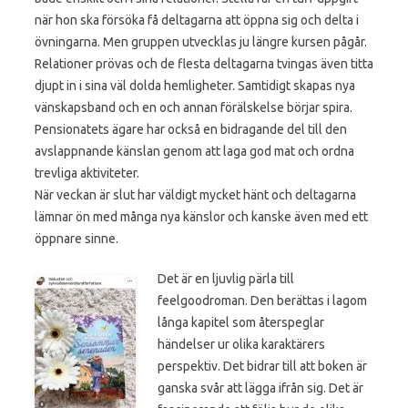
när hon ska försöka få deltagarna att öppna sig och delta i
övningarna. Men gruppen utvecklas ju längre kursen pågår.
Relationer prövas och de flesta deltagarna tvingas även titta
djupt in i sina väl dolda hemligheter. Samtidigt skapas nya
vänskapsband och en och annan förälskelse börjar spira.
Pensionatets ägare har också en bidragande del till den
avslappnande känslan genom att laga god mat och ordna
trevliga aktiviteter.
När veckan är slut har väldigt mycket hänt och deltagarna
lämnar ön med många nya känslor och kanske även med ett
öppnare sinne.
Det är en ljuvlig pärla till
feelgoodroman. Den berättas i lagom
långa kapitel som återspeglar
händelser ur olika karaktärers
perspektiv. Det bidrar till att boken är
ganska svår att lägga ifrån sig. Det är