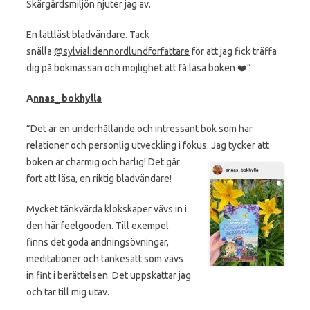
Skärgårdsmiljön njuter jag av.
En lättläst bladvändare. Tack
snälla
@sylvialidennordlundforfattare
för att jag fick träffa
dig på bokmässan och möjlighet att få läsa boken ❤️”
A
nnas_ bokhylla
”Det är en underhållande och intressant bok som har
relationer och personlig utveckling i fokus. Jag tycker att
boken är charmig och härlig! Det går
fort att läsa, en riktig bladvändare!
Mycket tänkvärda klokskaper vävs in i
den här feelgooden. Till exempel
finns det goda andningsövningar,
meditationer och tankesätt som vävs
in fint i berättelsen. Det uppskattar jag
och tar till mig utav.