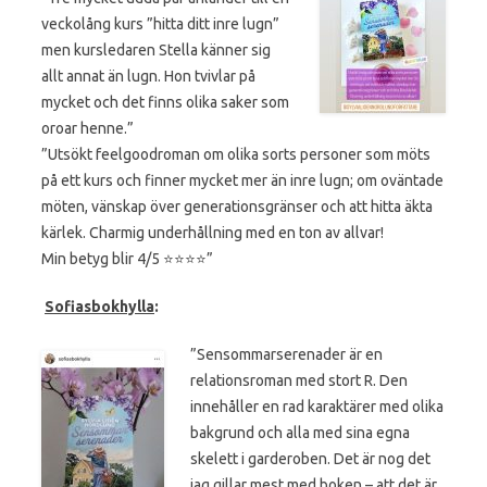
veckolång kurs ”hitta ditt inre lugn”
men kursledaren Stella känner sig
allt annat än lugn. Hon tvivlar på
mycket och det finns olika saker som
oroar henne.”
”Utsökt feelgoodroman om olika sorts personer som möts
på ett kurs och finner mycket mer än inre lugn; om oväntade
möten, vänskap över generationsgränser och att hitta äkta
kärlek. Charmig underhållning med en ton av allvar!
Min betyg blir 4/5 ⭐️⭐️⭐️⭐️”
Sofiasbokhylla
:
”Sensommarserenader är en
relationsroman med stort R. Den
innehåller en rad karaktärer med olika
bakgrund och alla med sina egna
skelett i garderoben. Det är nog det
jag gillar mest med boken – att det är