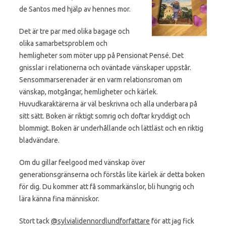
de Santos med hjälp av hennes mor.
Det är tre par med olika bagage och
olika samarbetsproblem och
hemligheter som möter upp på Pensionat Pensé. Det
gnisslar i relationerna och oväntade vänskaper uppstår.
Sensommarserenader är en varm relationsroman om
vänskap, motgångar, hemligheter och kärlek.
Huvudkaraktärerna är väl beskrivna och alla underbara på
sitt sätt. Boken är riktigt somrig och doftar kryddigt och
blommigt. Boken är underhållande och lättläst och en riktig
bladvändare.
Om du gillar feelgood med vänskap över
generationsgränserna och förstås lite kärlek är detta boken
för dig. Du kommer att få sommarkänslor, bli hungrig och
lära känna fina människor.
Stort tack
@sylvialidennordlundforfattare
för att jag fick