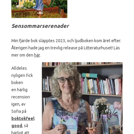
Sensommarserenader
Min fjärde bok släpptes 2023, och ljudboken kom året efter.
Återigen hade jag en trevlig release på Litteraturhuset! Läs
mer om den
här
.
Alldeles
nyligen fick
boken
en härlig
recension
igen, av
Sofia på
boktokfeel
good
, så
härligt att