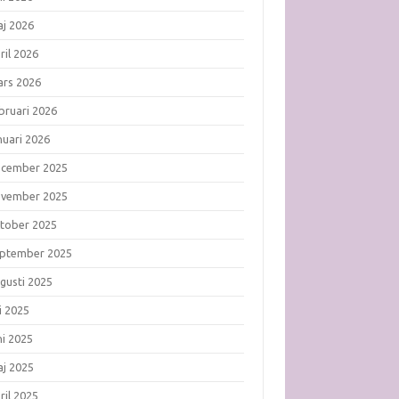
j 2026
ril 2026
rs 2026
bruari 2026
nuari 2026
ecember 2025
ovember 2025
tober 2025
ptember 2025
gusti 2025
li 2025
ni 2025
j 2025
ril 2025