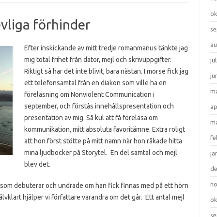
ok
vliga förhinder
se
au
Efter inskickande av mitt tredje romanmanus tänkte jag
mig total frihet från dator, mejl och skrivuppgifter.
ju
Riktigt så har det inte blivit, bara nästan. I morse fick jag
ju
ett telefonsamtal från en diakon som ville ha en
ma
föreläsning om Nonviolent Communication i
september, och förstås innehållspresentation och
ap
presentation av mig. Så kul att få föreläsa om
ma
kommunikation, mitt absoluta favoritämne. Extra roligt
fe
att hon först stötte på mitt namn när hon råkade hitta
mina ljudböcker på Storytel. En del samtal och mejl
ja
blev det.
d
n
ga som debuterar och undrade om han fick finnas med på ett hörn
vklart hjälper vi författare varandra om det går. Ett antal mejl
ok
se