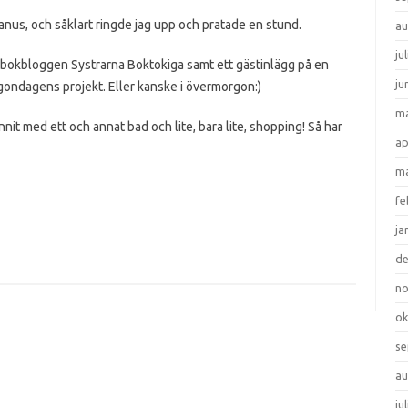
anus, och såklart ringde jag upp och pratade en stund.
au
ju
n bokbloggen Systrarna Boktokiga samt ett gästinlägg på en
ju
rgondagens projekt. Eller kanske i övermorgon:)
ma
hunnit med ett och annat bad och lite, bara lite, shopping! Så har
ap
ma
fe
ja
d
n
ok
se
au
ju