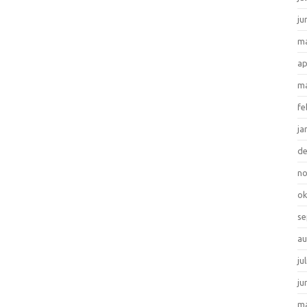
ju
ma
ap
ma
fe
ja
d
n
ok
se
au
ju
ju
ma