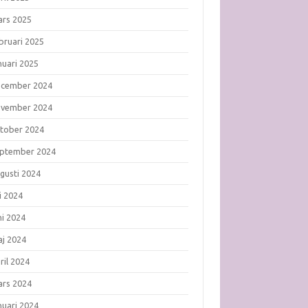
rs 2025
bruari 2025
nuari 2025
ecember 2024
ovember 2024
tober 2024
ptember 2024
gusti 2024
li 2024
ni 2024
j 2024
ril 2024
rs 2024
nuari 2024