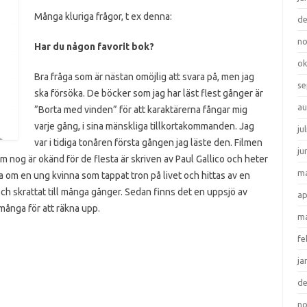
Många kluriga frågor, t ex denna:
d
n
Har du någon favorit bok?
ok
Bra fråga som är nästan omöjlig att svara på, men jag
se
ska försöka. De böcker som jag har läst flest gånger är
au
”Borta med vinden” för att karaktärerna fångar mig
varje gång, i sina mänskliga tillkortakommanden. Jag
ju
var i tidiga tonåren första gången jag läste den. Filmen
ju
m nog är okänd för de flesta är skriven av Paul Gallico och heter
ma
a om en ung kvinna som tappat tron på livet och hittas av en
och skrattat till många gånger. Sedan finns det en uppsjö av
ap
många för att räkna upp.
ma
fe
ja
d
n