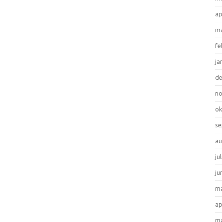
ap
ma
fe
ja
d
n
ok
se
au
ju
ju
ma
ap
ma