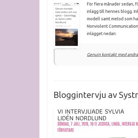
För flera månader sedan, fle
inlägg till hennes blogg. I
modell samt metod som har 
Nonviolent Communication o
inlägget nedan:
Genuin kontakt med andra o
Bloggintervju av Syst