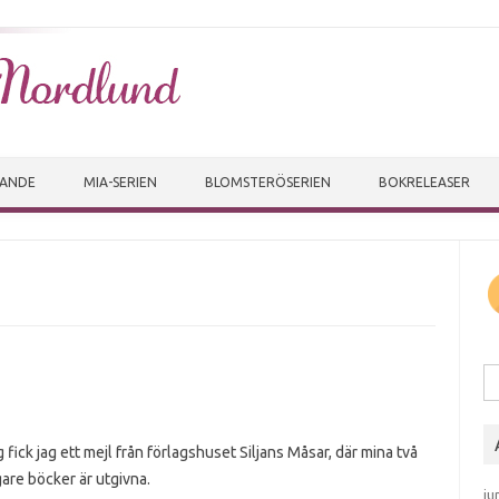
Skip to content
VANDE
MIA-SERIEN
BLOMSTERÖSERIEN
BOKRELEASER
Sö
g fick jag ett mejl från förlagshuset Siljans Måsar, där mina två
gare böcker är utgivna.
ju