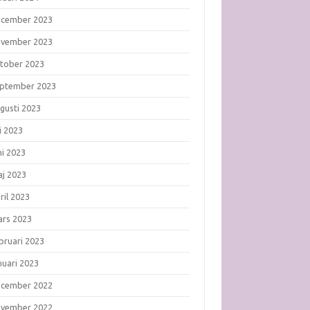
ecember 2023
ovember 2023
tober 2023
ptember 2023
gusti 2023
li 2023
ni 2023
j 2023
ril 2023
rs 2023
bruari 2023
nuari 2023
ecember 2022
ovember 2022