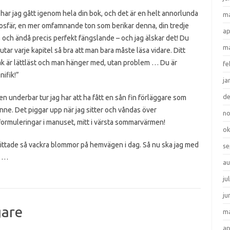
har jag gått igenom hela din bok, och det är en helt annorlunda
ma
osfär, en mer omfamnande ton som berikar denna, din tredje
ap
 och ändå precis perfekt fängslande – och jag älskar det! Du
ma
utar varje kapitel så bra att man bara måste läsa vidare. Ditt
åk är lättläst och man hänger med, utan problem … Du är
fe
ifik!”
ja
d
en underbar tur jag har att ha fått en sån fin förläggare som
ne. Det piggar upp när jag sitter och våndas över
n
ormuleringar i manuset, mitt i värsta sommarvärmen!
ok
ittade så vackra blommor på hemvägen i dag. Så nu ska jag med
se
n …
au
ju
ju
gare
ma
ap