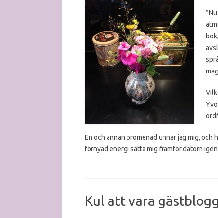
”Nu 
atm
bok,
avsl
spr
magn
Vilk
Yvon
ordf
En och annan promenad unnar jag mig, och h
förnyad energi sätta mig framför datorn ige
Kul att vara gästblog