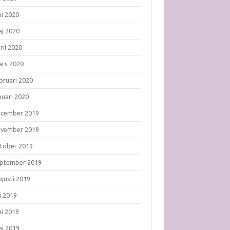
ni 2020
j 2020
ril 2020
rs 2020
bruari 2020
nuari 2020
ecember 2019
ovember 2019
tober 2019
ptember 2019
gusti 2019
li 2019
ni 2019
j 2019