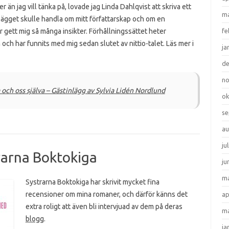
r än jag vill tänka på, lovade jag Linda Dahlqvist att skriva ett
ma
nlägget skulle handla om mitt författarskap och om en
gett mig så många insikter. Förhållningssättet heter
fe
ch har funnits med mig sedan slutet av nittio-talet. Läs mer i
ja
d
n
ch oss själva – Gästinlägg av Sylvia Lidén Nordlund
ok
se
au
ju
rarna Boktokiga
ju
ma
Systrarna Boktokiga har skrivit mycket fina
recensioner om mina romaner, och därför känns det
ap
extra roligt att även bli intervjuad av dem på deras
ma
blogg
.
ja