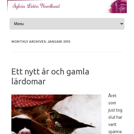
Skip to content
MONTHLY ARCHIVES:
JANUARI 2015
Ett nytt år och gamla
lärdomar
Året
som
just tog
slut har
varit
spänna