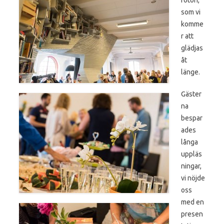
som vi
komme
r att
glädjas
åt
länge.
Gäster
na
bespar
ades
långa
uppläs
ningar,
vi nöjde
oss
med en
presen