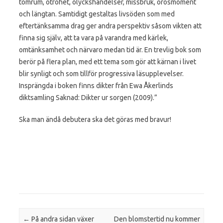
tomrum, otrohet, olyckshändelser, missbruk, orosmoment
och längtan. Samtidigt
gestaltas livsöden som med
eftertänksamma drag ger andra perspektiv såsom vikten att
finna sig själv, att ta vara på varandra med kärlek,
omtänksamhet och närvaro medan tid är. En trevlig bok som
berör på flera plan, med ett tema som gör att kärnan i livet
blir synligt och som tillför progressiva läsupplevelser.
Insprängda i boken finns dikter från Ewa Åkerlinds
diktsamling Saknad: Dikter ur sorgen (2009).”
Ska man ändå debutera ska det göras med bravur!
Post navigation
←
På andra sidan växer
Den blomstertid nu kommer