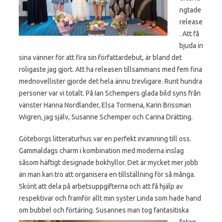
ngtade
release
. Att få
bjuda in
sina vänner för att fira sin författardebut, är bland det
roligaste jag gjort. Att ha releasen tillsammans med fem fina
mednovellister gjorde det hela ännu trevligare. Runt hundra
personer var vi totalt. På Ian Schempers glada bild syns från
vänster Hanna Nordlander, Elsa Tormena, Karin Brissman
Wigren, jag själv, Susanne Schemper och Carina Drätting.
Göteborgs litteraturhus var en perfekt inramning till oss.
Gammaldags charm i kombination med moderna inslag
såsom häftigt designade bokhyllor. Det är mycket mer jobb
än man kan tro att organisera en tillställning för så många.
Skönt att dela på arbetsuppgifterna och att få hjälp av
respektivar och framför allt min syster Linda som hade hand
om bubbel och förtäring.
Susannes man tog fantasitiska
foton,