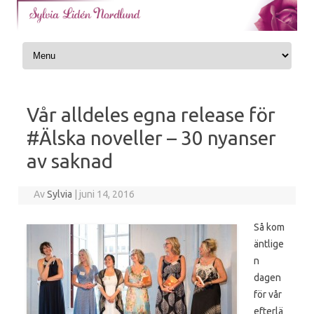
Skip to content
Vår alldeles egna release för
#Älska noveller – 30 nyanser
av saknad
Av
Sylvia
|
juni 14, 2016
Så kom
äntlige
n
dagen
för vår
efterlä