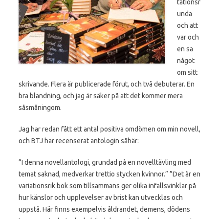
tationsr
unda
och att
var och
en sa
något
om sitt
skrivande. Flera är publicerade förut, och två debuterar. En
bra blandning, och jag är säker på att det kommer mera
såsmåningom.
Jag har redan fått ett antal positiva omdömen om min novell,
och BTJ har recenserat antologin såhär:
”I denna novellantologi, grundad på en novelltävling med
temat saknad, medverkar trettio stycken kvinnor.” ”Det är en
variationsrik bok som tillsammans ger olika infallsvinklar på
hur känslor och upplevelser av brist kan utvecklas och
uppstå. Här finns exempelvis åldrandet, demens, dödens