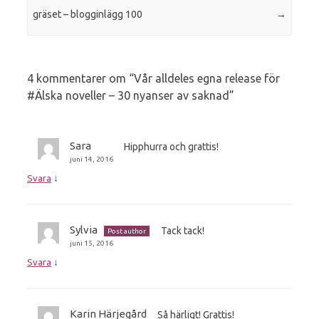
gräset – blogginlägg 100
→
4 kommentarer om “
Vår alldeles egna release för
#Älska noveller – 30 nyanser av saknad
”
Sara
Hipphurra och grattis!
juni 14, 2016
↓
Svara
Sylvia
Tack tack!
Post author
juni 15, 2016
↓
Svara
Karin Härjegård
Så härligt! Grattis!