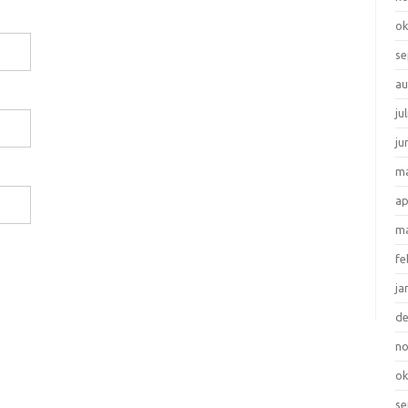
ok
se
au
ju
ju
ma
ap
ma
fe
ja
d
n
ok
se