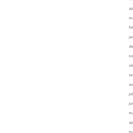
ap
ma
fe
ja
d
n
ok
se
au
ju
ju
ma
ap
ma