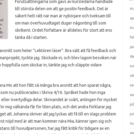
Förutsättningarna som gavs av kursledarna handlade
till största delen om att ge positiv feedback. Det är
ma
säkert helt rätt när man är nybörjare och tveksam till
ap
om man överhuvudtaget duger någonting till som
ma
skribent. Ordet författare är alldeles för stort att ens
tänka då i starten.
fe
ja
avsnitt som heter ”Lektören läser”. Bra sätt att få feedback och
d
nprojekt, tyckte jag. Skickade in, och blev lagom besviken när
hoppfulla som skickar in, tänkte jag och släppte vidare
n
ok
a Mo att hon fått så många bra avsnitt att hon sparat några,
se
 som nu publicerades i Skriva 4/16. Språket hade hon inga
au
 eller övertydliga delar. Skrivandet är svårt, antingen för mycket
ju
t för mig välkända får för liten plats, och det andra förklarar jag
get att Johanna skriver att jag lyckas att få till en slags problem
ju
mest nöjd med är att man kommer nära Mia, känner igen sig och
ma
istans till huvudpersonen, har jag fått kritik för tidigare av en
ap