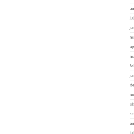
au
ju
ju
ma
ap
ma
fe
ja
d
n
ok
se
au
ju