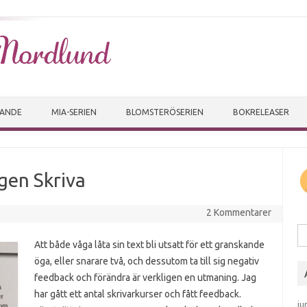
Skip to content
VANDE
MIA-SERIEN
BLOMSTERÖSERIEN
BOKRELEASER
ngen Skriva
2 Kommentarer
Sö
Att både våga låta sin text bli utsatt för ett granskande
öga, eller snarare två, och dessutom ta till sig negativ
feedback och förändra är verkligen en utmaning. Jag
har gått ett antal skrivarkurser och fått feedback.
ju