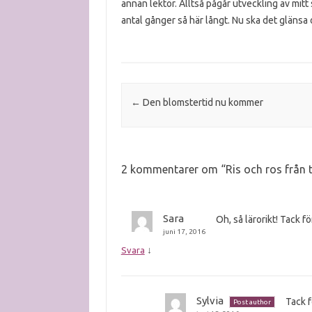
annan lektör. Alltså pågår utveckling av mitt s
antal gånger så här långt. Nu ska det glänsa
Post navigation
←
Den blomstertid nu kommer
2 kommentarer om “
Ris och ros från 
Sara
Oh, så lärorikt! Tack f
juni 17, 2016
↓
Svara
Sylvia
Tack f
Post author