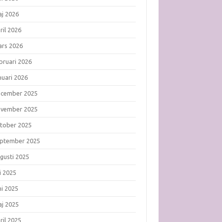
j 2026
ril 2026
rs 2026
bruari 2026
nuari 2026
ecember 2025
ovember 2025
tober 2025
ptember 2025
gusti 2025
li 2025
ni 2025
j 2025
ril 2025