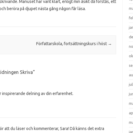
krivande. Manuset har varit klart, enligt min åsikt då förstås, ett
 och beröra på djupet nästa gång någon får läsa.
ma
fe
ja
d
Författarskola, fortsättningskurs i höst
→
n
ok
se
tidningen Skriva
”
au
ju
ör inspirerande delning av din erfarenhet.
ju
ma
ap
ma
ör att du läser och kommenterar, Sara! Då känns det extra
ja