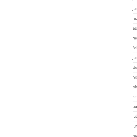
ju
ma
ap
ma
fe
ja
d
n
ok
se
au
ju
ju
ma