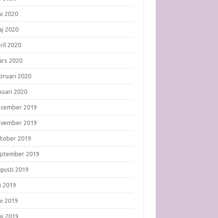
ni 2020
j 2020
ril 2020
rs 2020
bruari 2020
nuari 2020
ecember 2019
ovember 2019
tober 2019
ptember 2019
gusti 2019
li 2019
ni 2019
j 2019