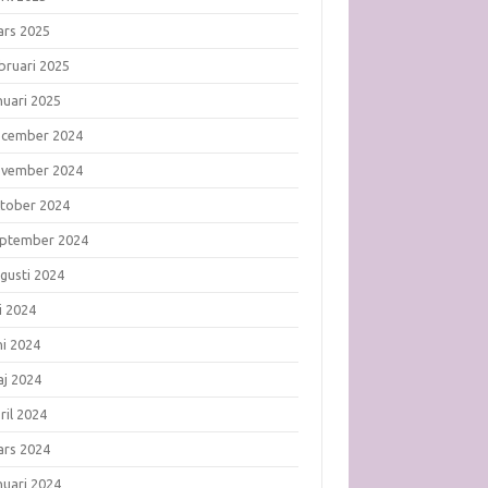
rs 2025
bruari 2025
nuari 2025
ecember 2024
ovember 2024
tober 2024
ptember 2024
gusti 2024
li 2024
ni 2024
j 2024
ril 2024
rs 2024
nuari 2024