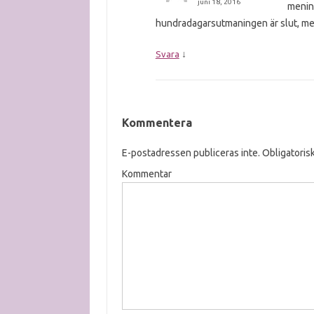
juni 18, 2016
mening
hundradagarsutmaningen är slut, men 
↓
Svara
Kommentera
E-postadressen publiceras inte.
Obligatorisk
Kommentar