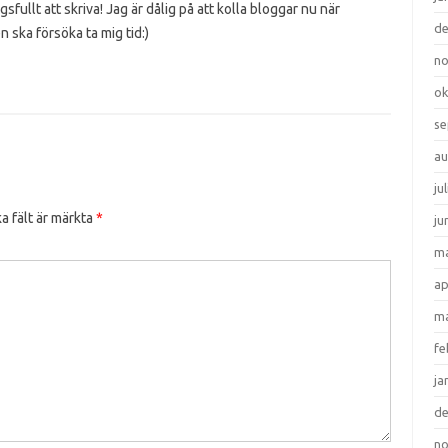
sfullt att skriva! Jag är dålig på att kolla bloggar nu när
d
ska försöka ta mig tid:)
n
ok
se
au
ju
a fält är märkta
*
ju
ma
ap
ma
fe
ja
d
n