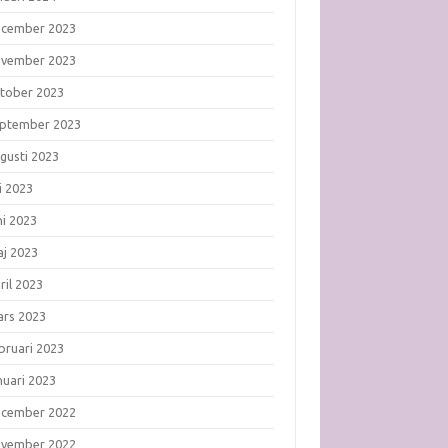
ecember 2023
ovember 2023
tober 2023
ptember 2023
gusti 2023
li 2023
ni 2023
j 2023
ril 2023
rs 2023
bruari 2023
nuari 2023
ecember 2022
ovember 2022