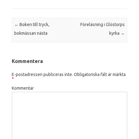
Post navigation
←
Boken till tryck,
Föreläsning i Glöstorps
bokmässan nästa
kyrka
→
Kommentera
E-postadressen publiceras inte.
Obligatoriska fält är märkta
*
Kommentar