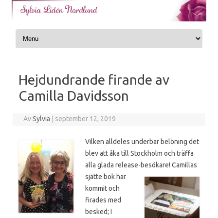
Skip to content
Hejdundrande firande av
Camilla Davidsson
Av
Sylvia
|
september 12, 2019
Vilken alldeles underbar belöning det
blev att åka till Stockholm och träffa
alla glada release-besökare! Camillas
sjätte bok har
kommit och
firades med
besked; I