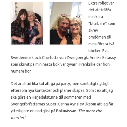
Extra roligt var
det att träffa
min kära
”blurbare” som
skrev
omdömen till
mina första två
böcker; Eva
Swedenmark och Charlotta von Zweigbergk. Annika Estassy
som skrivit på min nästa bok var tyvärr i Frankrike där hon
numera bor.
Det är alltid lika kul att gå på party, men samtidigt nyttigt
eftersom nya kontakter och planer skapas. Som t ex att jag
ska göra en Härjedalsturné till sommaren med
Sverigeförfattarnas Super-Carina Aynsley liksom att jag får
ytterligare en nattgäst på Bokmässan.
The more the
merrier!