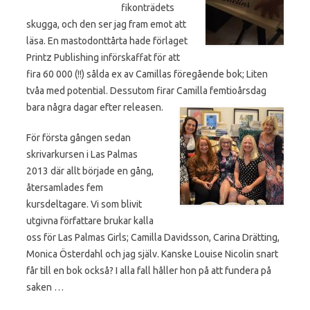
fikonträdets
skugga, och den ser jag fram emot att
läsa. En mastodonttårta hade förlaget
Printz Publishing införskaffat för att
fira 60 000 (!!) sålda ex av Camillas föregående bok; Liten
tvåa med potential. Dessutom firar Camilla femtioårsdag
bara
några dagar efter releasen.
För första gången sedan
skrivarkursen i Las Palmas
2013 där allt började en gång,
återsamlades fem
kursdeltagare. Vi som blivit
utgivna författare brukar kalla
oss för Las Palmas Girls; Camilla Davidsson, Carina Drätting,
Monica Österdahl och jag själv. Kanske Louise Nicolin snart
får till en bok också? I alla fall håller hon på att fundera på
saken …