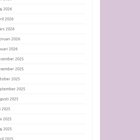
j 2026
ril 2026
rs 2026
bruari 2026
nuari 2026
ecember 2025
ovember 2025
tober 2025
ptember 2025
gusti 2025
li 2025
ni 2025
j 2025
ril 2025