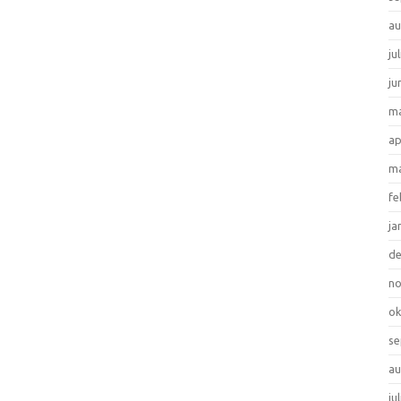
au
ju
ju
ma
ap
ma
fe
ja
d
n
ok
se
au
ju