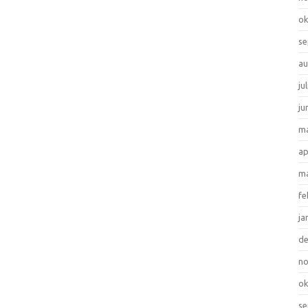
ok
se
au
ju
ju
ma
ap
ma
fe
ja
d
n
ok
se