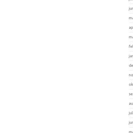
ju
ma
ap
ma
fe
ja
d
n
ok
se
au
ju
ju
ma