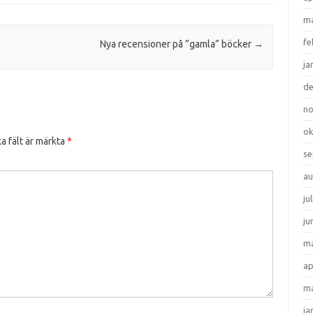
ma
fe
Nya recensioner på ”gamla” böcker
→
ja
d
n
ok
a fält är märkta
*
se
au
ju
ju
ma
ap
ma
ja