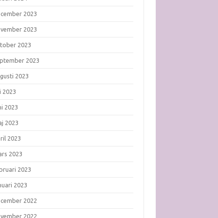
ecember 2023
ovember 2023
tober 2023
ptember 2023
gusti 2023
li 2023
ni 2023
j 2023
ril 2023
rs 2023
bruari 2023
nuari 2023
ecember 2022
ovember 2022