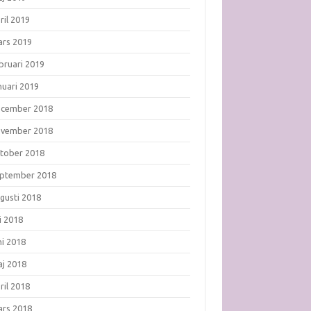
ril 2019
rs 2019
bruari 2019
nuari 2019
ecember 2018
ovember 2018
tober 2018
ptember 2018
gusti 2018
li 2018
ni 2018
j 2018
ril 2018
rs 2018