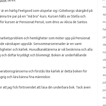
agbok
skrev:
ma
r en härlig Feelgood som utspelar sig i Göteborgs skärgård på
ap
känna tre par på en ”må bra”-kurs. Kursen hålls av Stella och
 för kursen är Pensionat Pensé, som drivs av Alicia de Santos
ma
fe
ja
samarbetsproblem och hemligheter som möter upp på Pensionat
ntade vänskaper uppstår. Sensommarserenader är en varm
d
gheter och kärlek. Huvudkaraktärerna är väl beskrivna och alla
n
rig och doftar kryddigt och blommigt. Boken är underhållande
ok
se
rationsgränserna och förstås lite kärlek är detta boken för
au
grig och lära känna fina människor.
ju
r att jag fick förtroendet att läsa din underbara bok. Tack även
ju
ma
ap