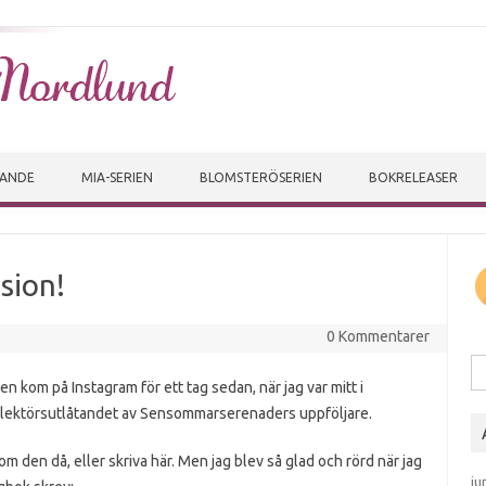
Skip to content
VANDE
MIA-SERIEN
BLOMSTERÖSERIEN
BOKRELEASER
sion!
0 Kommentarer
Sö
n kom på Instagram för ett tag sedan, när jag var mitt i
r lektörsutlåtandet av Sensommarserenaders uppföljare.
om den då, eller skriva här. Men jag blev så glad och rörd när jag
ju