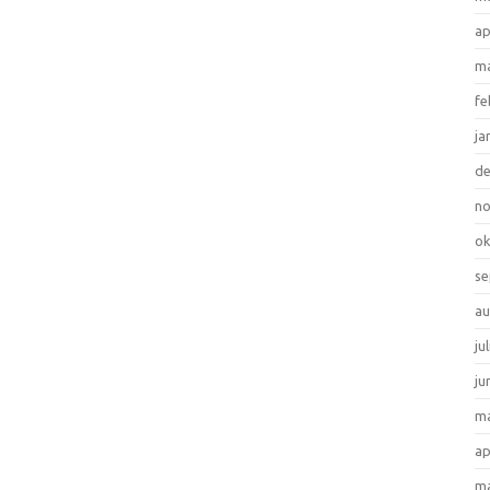
ap
ma
fe
ja
d
n
ok
se
au
ju
ju
ma
ap
ma