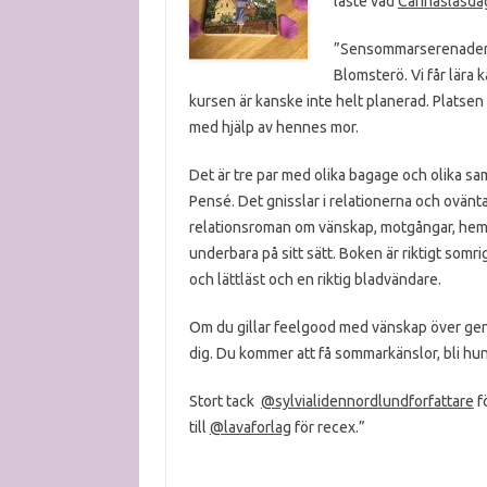
läste vad
Carinasläsd
”Sensommarserenader ä
Blomsterö. Vi får lära 
kursen är kanske inte helt planerad. Platsen
med hjälp av hennes mor.
Det är tre par med olika bagage och olika 
Pensé. Det gnisslar i relationerna och ovä
relationsroman om vänskap, motgångar, hemli
underbara på sitt sätt. Boken är riktigt som
och lättläst och en riktig bladvändare.
Om du gillar feelgood med vänskap över gene
dig. Du kommer att få sommarkänslor, bli hun
Stort tack
@sylvialidennordlundforfattare
fö
till
@lavaforlag
för recex.”