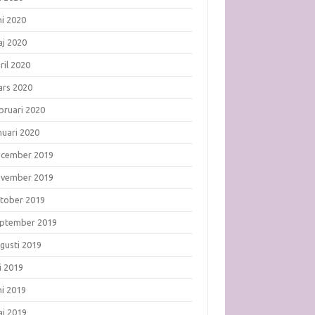
ni 2020
j 2020
ril 2020
rs 2020
bruari 2020
nuari 2020
ecember 2019
ovember 2019
tober 2019
ptember 2019
gusti 2019
li 2019
ni 2019
j 2019