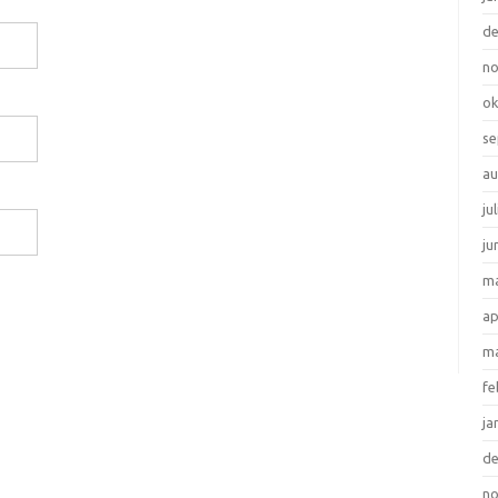
d
n
ok
se
au
ju
ju
ma
ap
ma
fe
ja
d
n