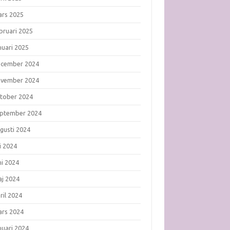
rs 2025
bruari 2025
nuari 2025
ecember 2024
ovember 2024
tober 2024
ptember 2024
gusti 2024
li 2024
ni 2024
j 2024
ril 2024
rs 2024
nuari 2024