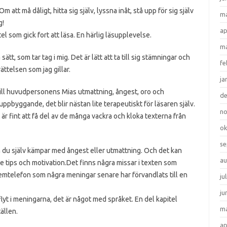
Om att må dåligt, hitta sig själv, lyssna inåt, stå upp för sig själv
ma
g!
ap
l som gick fort att läsa. En härlig läsupplevelse.
ma
ätt, som tar tag i mig. Det är lätt att ta till sig stämningar och
fe
ättelsen som jag gillar.
ja
ill huvudpersonens Mias utmattning, ångest, oro och
d
byggande, det blir nästan lite terapeutiskt för läsaren själv.
n
 är fint att få del av de många vackra och kloka texterna från
ok
se
m du själv kämpar med ångest eller utmattning. Och det kan
au
ite tips och motivation.Det finns några missar i texten som
hemtelefon som några meningar senare har förvandlats till en
ju
ju
a flyt i meningarna, det är något med språket. En del kapitel
ma
ällen.
ap