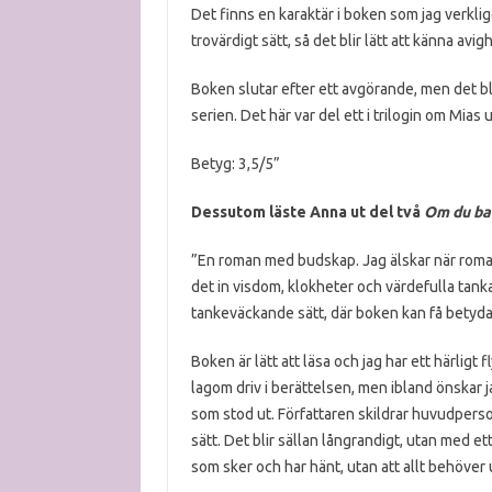
Det finns en karaktär i boken som jag verkli
trovärdigt sätt, så det blir lätt att känna avi
Boken slutar efter ett avgörande, men det blir
serien. Det här var del ett i trilogin om Mias 
Betyg: 3,5/5”
Dessutom läste Anna ut del två
Om du ba
”En roman med budskap. Jag älskar när romane
det in visdom, klokheter och
värdefulla tankar
tankeväckande sätt, där boken kan få betyda n
Boken är lätt att läsa och jag har ett härligt f
lagom driv i berättelsen, men ibland önskar
som stod ut. Författaren skildrar huvudpers
sätt. Det blir sällan långrandigt, utan med ett
som sker och har hänt, utan att allt behöver u