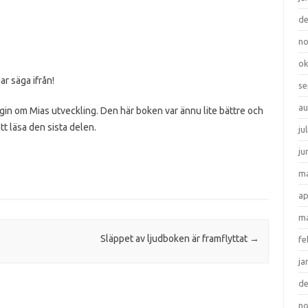
d
n
ok
ar säga ifrån!
se
au
ogin om Mias utveckling. Den här boken var ännu lite bättre och
t läsa den sista delen.
ju
ju
ma
ap
ma
Släppet av ljudboken är framflyttat
→
fe
ja
d
n