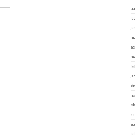
au
ju
ju
ma
ap
ma
fe
ja
d
n
ok
se
au
ju