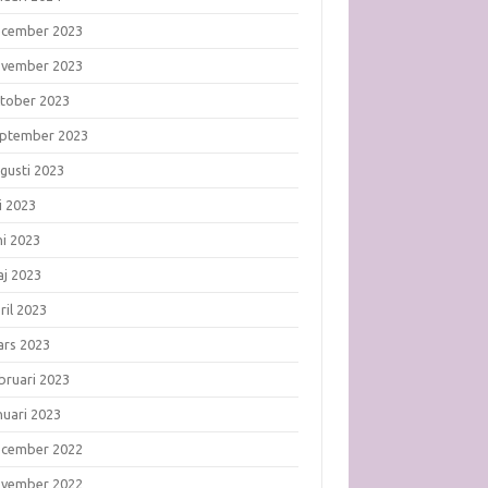
ecember 2023
ovember 2023
tober 2023
ptember 2023
gusti 2023
li 2023
ni 2023
j 2023
ril 2023
rs 2023
bruari 2023
nuari 2023
ecember 2022
ovember 2022