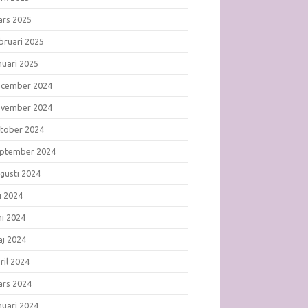
rs 2025
bruari 2025
nuari 2025
ecember 2024
ovember 2024
tober 2024
ptember 2024
gusti 2024
li 2024
ni 2024
j 2024
ril 2024
rs 2024
nuari 2024