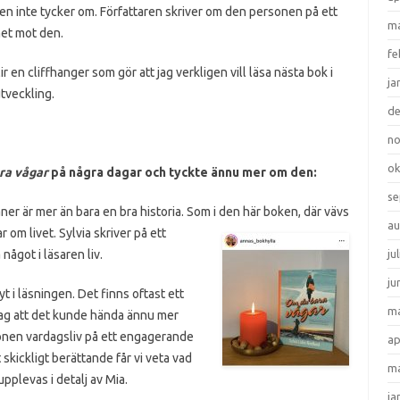
gen inte tycker om. Författaren skriver om den personen på ett
ma
ghet mot den.
fe
 en cliffhanger som gör att jag verkligen vill läsa nästa bok i
ja
utveckling.
d
n
ok
ra vågar
på några dagar och tyckte ännu mer om den:
se
r är mer än bara en bra historia. Som i den här boken, där vävs
au
 om livet. Sylvia skriver på ett
ågot i läsaren liv.
ju
ju
lyt i läsningen. Det finns oftast ett
ma
 jag att det kunde hända ännu mer
onen vardagsliv på ett engagerande
ap
 skickligt berättande får vi veta vad
ma
pplevas i detalj av Mia.
ja