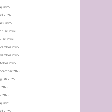
j 2026
ril 2026
rs 2026
bruari 2026
nuari 2026
ecember 2025
ovember 2025
tober 2025
ptember 2025
gusti 2025
li 2025
ni 2025
j 2025
ril 2025