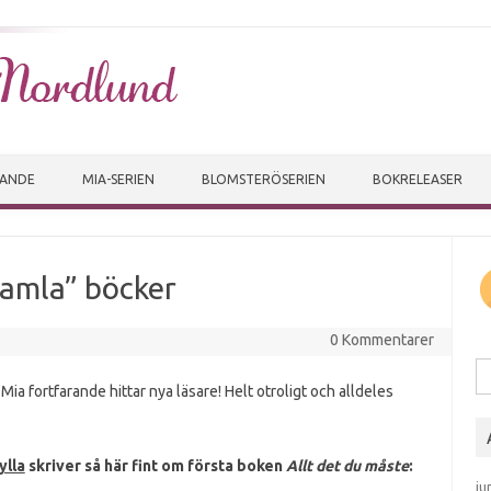
Skip to content
VANDE
MIA-SERIEN
BLOMSTERÖSERIEN
BOKRELEASER
gamla” böcker
0 Kommentarer
Sö
 Mia fortfarande hittar nya läsare! Helt otroligt och alldeles
lla
skriver så här fint om första boken
Allt det du måste
:
ju