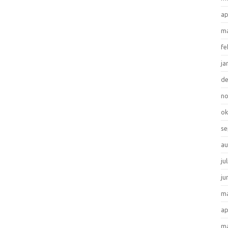
ap
ma
fe
ja
d
n
ok
se
au
ju
ju
ma
ap
ma