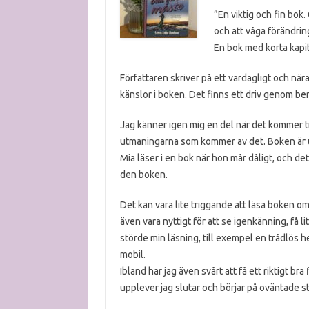
”En viktig och fin bok. 
och att våga förändrin
En bok med korta kapite
Författaren skriver på ett vardagligt och nära s
känslor i boken. Det finns ett driv genom ber
Jag känner igen mig en del när det kommer t
utmaningarna som kommer av det. Boken är upp
Mia läser i en bok när hon mår dåligt, och det
den boken.
Det kan vara lite triggande att läsa boken o
även vara nyttigt för att se igenkänning, få l
störde min läsning, till exempel en trådlös 
mobil.
Ibland har jag även svårt att få ett riktigt br
upplever jag slutar och börjar på oväntade st