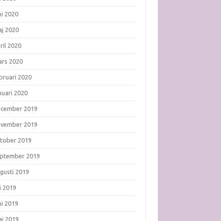
ni 2020
j 2020
ril 2020
rs 2020
bruari 2020
nuari 2020
ecember 2019
ovember 2019
tober 2019
ptember 2019
gusti 2019
li 2019
ni 2019
j 2019