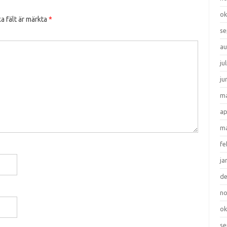
ok
a fält är märkta
*
se
au
ju
ju
ma
ap
ma
fe
ja
d
n
ok
se