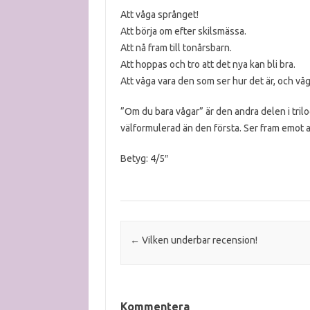
Att våga språnget!
Att börja om efter skilsmässa.
Att nå fram till tonårsbarn.
Att hoppas och tro att det nya kan bli bra.
Att våga vara den som ser hur det är, och våg
”Om du bara vågar” är den andra delen i tril
välformulerad än den första. Ser fram emot at
Betyg: 4/5″
Post navigation
←
Vilken underbar recension!
Kommentera