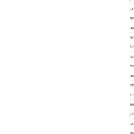
ju
ma
ap
ma
fe
ja
d
n
ok
se
au
ju
ju
ma