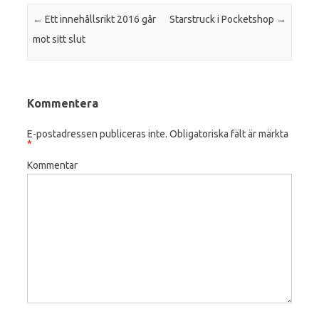
Post navigation
←
Ett innehållsrikt 2016 går
Starstruck i Pocketshop
→
mot sitt slut
Kommentera
E-postadressen publiceras inte.
Obligatoriska fält är märkta
*
Kommentar