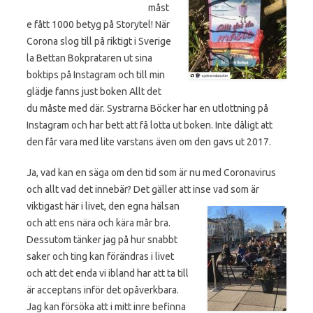
måst
e fått 1000 betyg på Storytel! När
Corona slog till på riktigt i Sverige
la Bettan Bokprataren ut sina
boktips på Instagram och till min
glädje fanns just boken Allt det
du måste med där. Systrarna Böcker har en utlottning på
Instagram och har bett att få lotta ut boken. Inte dåligt att
den får vara med lite varstans även om den gavs ut 2017.
Ja, vad kan en säga om den tid som är nu med Coronavirus
och allt vad det innebär? Det gäller att inse
vad som är
viktigast här i livet, den egna hälsan
och att ens nära och kära mår bra.
Dessutom tänker jag på hur snabbt
saker och ting kan förändras i livet
och att det enda vi ibland har att ta till
är acceptans inför det opåverkbara.
Jag kan försöka att i mitt inre befinna