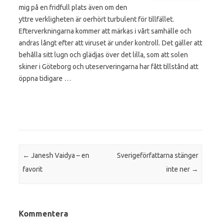
mig på en fridfull plats även om den
yttre verkligheten är oerhört turbulent för tillfället.
Efterverkningarna kommer att märkas i vårt samhälle och
andras långt efter att viruset är under kontroll. Det gäller att
behålla sitt lugn och glädjas över det lilla, som att solen
skiner i Göteborg och uteserveringarna har fått tillstånd att
öppna tidigare …
Post navigation
←
Janesh Vaidya – en
Sverigeförfattarna stänger
favorit
inte ner
→
Kommentera