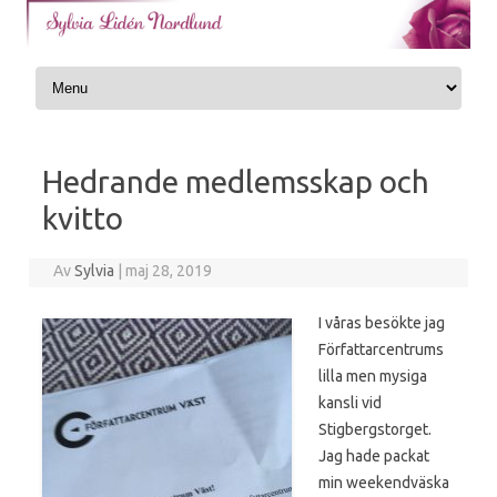
Skip to content
Hedrande medlemsskap och
kvitto
Av
Sylvia
|
maj 28, 2019
I våras besökte jag
Författarcentrums
lilla men mysiga
kansli vid
Stigbergstorget.
Jag hade packat
min weekendväska