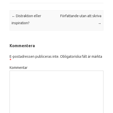
Post navigation
←
Distraktion eller
Författande utan att skriva
inspiration?
→
Kommentera
E-postadressen publiceras inte.
Obligatoriska fält är märkta
*
Kommentar