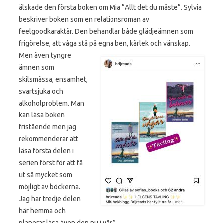
älskade den första boken om Mia ”Allt det du måste”. Sylvia
beskriver boken som en relationsroman av
feelgoodkaraktär. Den behandlar både glädjeämnen som
frigörelse, att våga stå på egna ben, kärlek och
vänskap.
Men även tyngre
ämnen som
skilsmässa, ensamhet,
svartsjuka och
alkoholproblem. Man
kan läsa boken
fristående men jag
rekommenderar att
läsa första delen i
serien först för att få
ut så mycket som
möjligt av böckerna.
Jag har tredje delen
här hemma och
planerar läsa även den nu i vår.”