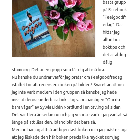
bästa grupp
på Facebook
”Feelgoodfr
edag”. Där
hittar jag
alltid bra
boktips och
det är aldrig
dålig
stämning. Det är en grupp som får dig att må bra.
Nu kanske du undrar varför jag pratar om Feelgoodfredag
istället för att recensera boken på bilden? Svaret är att om
jag inte varit medlem i den gruppen så kanske jag hade
missat denna underbara bok. Jag vann nämligen ”Om du
bara vågar” av Sylvia Lidén Nordlund i en tävling på sidan.
Det var flera år sedan nu och jag vet inte varför jag väntat så
länge på att läsa den, ibland blir det bara så.
Men nu har jag alltså äntligen läst boken och jag måste säga
att jag älskade den här boken precis lika mycket som jag