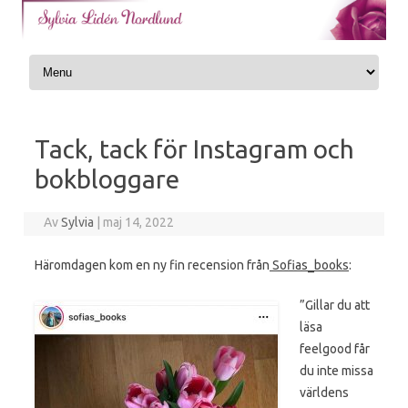
Skip to content
Tack, tack för Instagram och
bokbloggare
Av
Sylvia
|
maj 14, 2022
Häromdagen kom en ny fin recension från
Sofias_books
:
”Gillar du att
läsa
feelgood får
du inte missa
världens