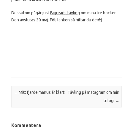
Dessutom pågår just
Brijreads tävling
om mina tre böcker.
Den avslutas 20 maj. Följ länken så hittar du den!:)
Post navigation
←
Mitt fjärde manus är klart!
Tävling på Instagram om min
trilogi
→
Kommentera