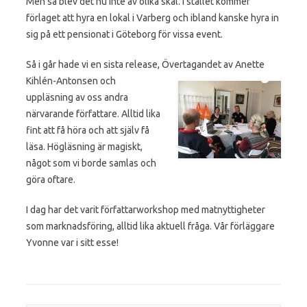
Men så blev det nu inte av olika skäl. I stället kommer
förlaget att hyra en lokal i Varberg och ibland kanske hyra in
sig på ett pensionat i Göteborg för vissa event.
Så i går hade vi en sista release, Övertagandet av Anette
Kihlén-Antonsen och
uppläsning av oss andra
närvarande författare. Alltid lika
fint att få höra och att själv få
läsa. Högläsning är magiskt,
något som vi borde samlas och
göra oftare.
I dag har det varit författarworkshop med matnyttigheter
som marknadsföring, alltid lika aktuell fråga. Vår förläggare
Yvonne var i sitt esse!