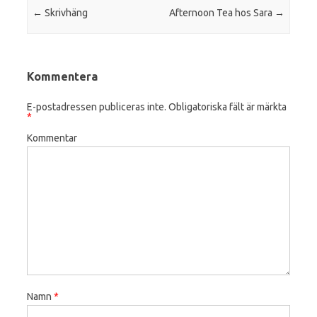
Post navigation
←
Skrivhäng
Afternoon Tea hos Sara
→
Kommentera
E-postadressen publiceras inte.
Obligatoriska fält är märkta
*
Kommentar
Namn
*