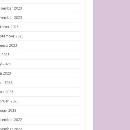
ecember 2023
ovember 2023
tober 2023
ptember 2023
gusti 2023
li 2023
ni 2023
j 2023
ril 2023
rs 2023
bruari 2023
nuari 2023
ecember 2022
ovember 2022