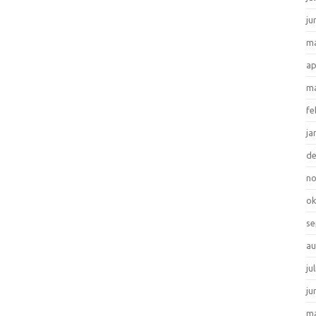
ju
ma
ap
ma
fe
ja
d
n
ok
se
au
ju
ju
ma