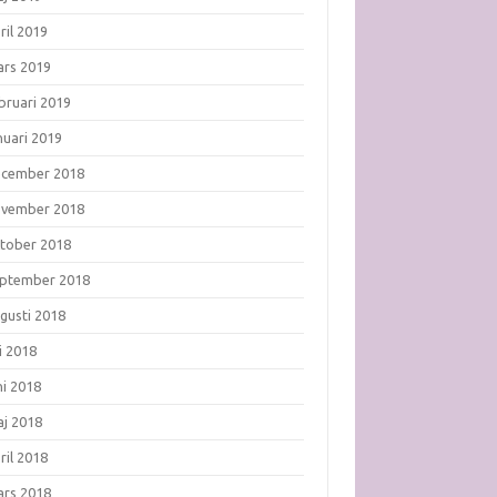
ril 2019
rs 2019
bruari 2019
nuari 2019
ecember 2018
ovember 2018
tober 2018
ptember 2018
gusti 2018
li 2018
ni 2018
j 2018
ril 2018
rs 2018