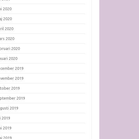
ni 2020
j 2020
ril 2020
rs 2020
bruari 2020
nuari 2020
ecember 2019
ovember 2019
tober 2019
ptember 2019
gusti 2019
li 2019
ni 2019
j 2019