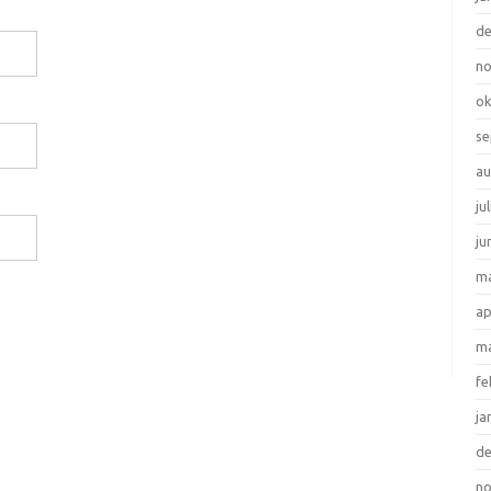
d
n
ok
se
au
ju
ju
ma
ap
ma
fe
ja
d
n