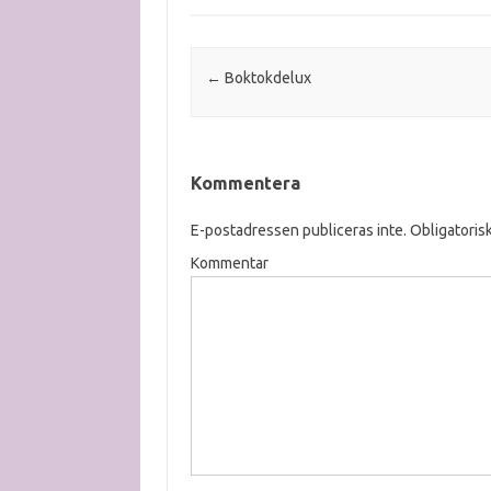
Post navigation
←
Boktokdelux
Kommentera
E-postadressen publiceras inte.
Obligatorisk
Kommentar