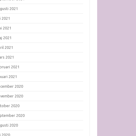
gusti 2021
li 2021
ni 2021
j 2021
ril 2021
rs 2021
bruari 2021
nuari 2021
ecember 2020
ovember 2020
tober 2020
ptember 2020
gusti 2020
li 2020