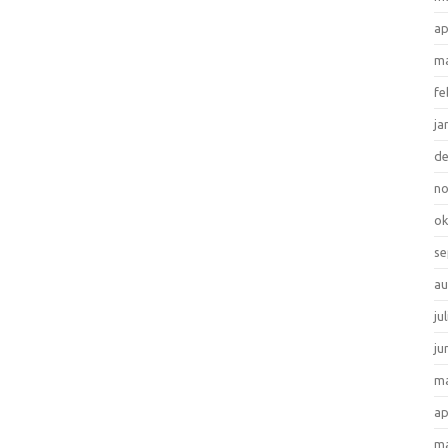
ap
ma
fe
ja
d
n
ok
se
au
ju
ju
ma
ap
ma