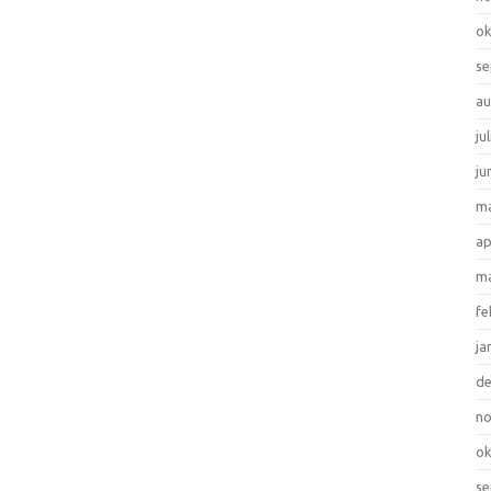
ok
se
au
ju
ju
ma
ap
ma
fe
ja
d
n
ok
se