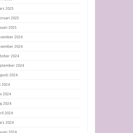
rs 2025
bruari 2025
nuari 2025
ecember 2024
ovember 2024
tober 2024
ptember 2024
gusti 2024
li 2024
ni 2024
j 2024
ril 2024
rs 2024
nuari 2024