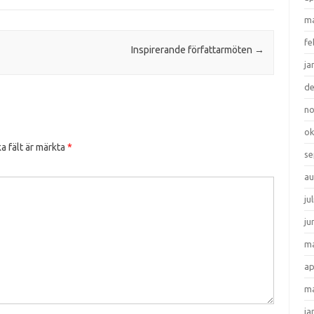
ma
fe
Inspirerande författarmöten
→
ja
d
n
ok
a fält är märkta
*
se
au
ju
ju
ma
ap
ma
ja