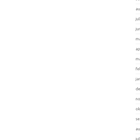
au
ju
ju
ma
ap
ma
fe
ja
d
n
ok
se
au
ju