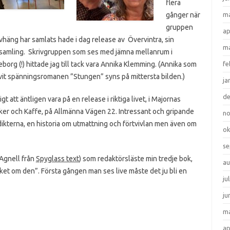
flera
gånger när
ma
gruppen
ap
vhäng har samlats hade i dag release av Övervintra, sin
ma
tsamling. Skrivgruppen som ses med jämna mellanrum i
borg (!) hittade jag till tack vara Annika Klemming. (Annika som
fe
vit spänningsromanen ”Stungen” syns på mittersta bilden.)
ja
d
igt att äntligen vara på en release i riktiga livet, i Majornas
ker och Kaffe, på Allmänna Vägen 22. Intressant och gripande
n
dikterna, en historia om utmattning och förtvivlan men även om
ok
se
 Agnell från
Spyglass text
) som redaktörsläste min tredje bok,
au
ket om den”. Första gången man ses live måste det ju bli en
ju
ju
ma
ap