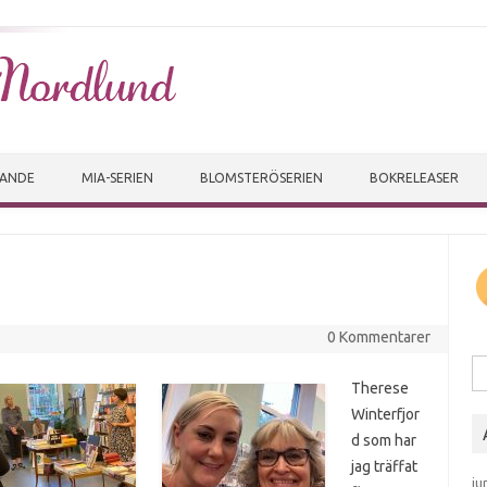
Skip to content
VANDE
MIA-SERIEN
BLOMSTERÖSERIEN
BOKRELEASER
a
0 Kommentarer
Sö
Therese
Winterfjor
d som har
jag träffat
ju