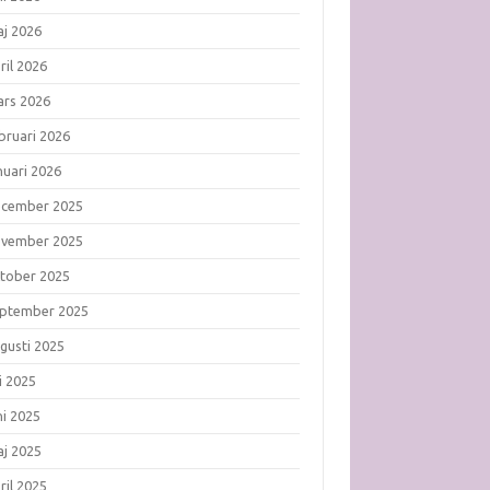
j 2026
ril 2026
rs 2026
bruari 2026
nuari 2026
ecember 2025
ovember 2025
tober 2025
ptember 2025
gusti 2025
li 2025
ni 2025
j 2025
ril 2025