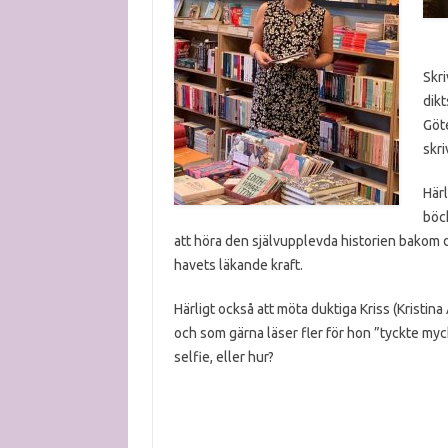
Skri
dik
Göte
skri
Härl
böc
att höra den självupplevda historien bakom 
havets läkande kraft.
Härligt också att möta duktiga Kriss (Kristina
och som gärna läser fler för hon ”tyckte myc
selfie, eller hur?