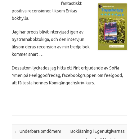
fantastiskt
positiva recensioner, liksom Erikas
bokhylla.
Jag har precis blivit intervjuad igen av
Systrarnaboktokiga, och den intervjun
liksom deras recension av min tredje bok
kommer snart …
Dessutom lyckades jag hitta ett fint erbjudande av Sofia
Ymen på Feelggodfredag, facebookgruppen om feelgood,
att få testa hennes Komigångochskriv-kurs.
Post navigation
←
Underbara omdömen!
Bokläsning i Egenutgivarnas