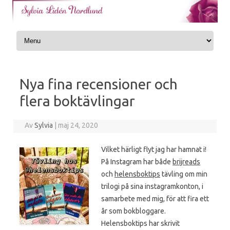
Skip to content
Nya fina recensioner och
flera boktävlingar
Av
Sylvia
|
maj 24, 2020
Vilket härligt flyt jag har hamnat i!
På Instagram har både
brijreads
och
helensboktips
tävling om min
trilogi på sina instagramkonton, i
samarbete med mig, för att fira ett
år som bokbloggare.
Helensboktips har skrivit