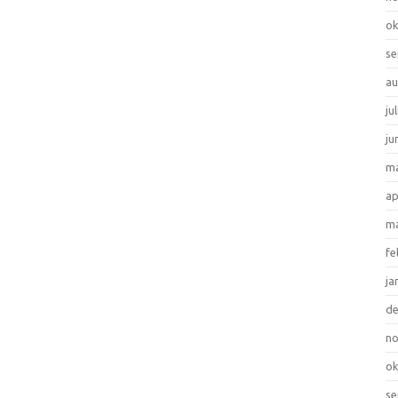
ok
se
au
ju
ju
ma
ap
ma
fe
ja
d
n
ok
se