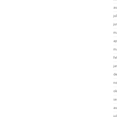
au
ju
ju
ma
ap
ma
fe
ja
d
n
ok
se
au
ju