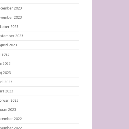
ecember 2023
ovember 2023
tober 2023
ptember 2023
gusti 2023
li 2023
ni 2023
j 2023
ril 2023
rs 2023
bruari 2023
nuari 2023
ecember 2022
ovember 2022