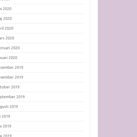
ni 2020
j 2020
ril 2020
rs 2020
bruari 2020
nuari 2020
ecember 2019
ovember 2019
tober 2019
ptember 2019
gusti 2019
li 2019
ni 2019
j 2019