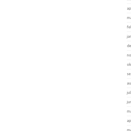
ap
ma
fe
ja
d
n
ok
se
au
ju
ju
ma
ap
ma