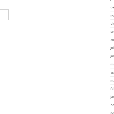
d
n
ok
se
au
ju
ju
ma
ap
ma
fe
ja
d
n