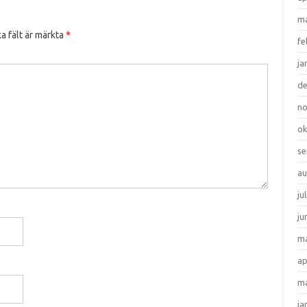
ma
a fält är märkta
*
fe
ja
d
n
ok
se
au
ju
ju
ma
ap
ma
ja