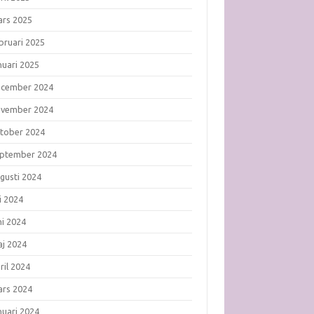
rs 2025
bruari 2025
nuari 2025
ecember 2024
ovember 2024
tober 2024
ptember 2024
gusti 2024
li 2024
ni 2024
j 2024
ril 2024
rs 2024
nuari 2024