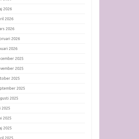
j 2026
ril 2026
rs 2026
bruari 2026
nuari 2026
ecember 2025
ovember 2025
tober 2025
ptember 2025
gusti 2025
li 2025
ni 2025
j 2025
ril 2025