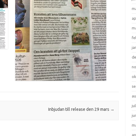
ma
ap
ma
fe
ja
d
n
ok
se
au
ju
!
Inbjudan till release den 29 mars
→
ju
ma
ap