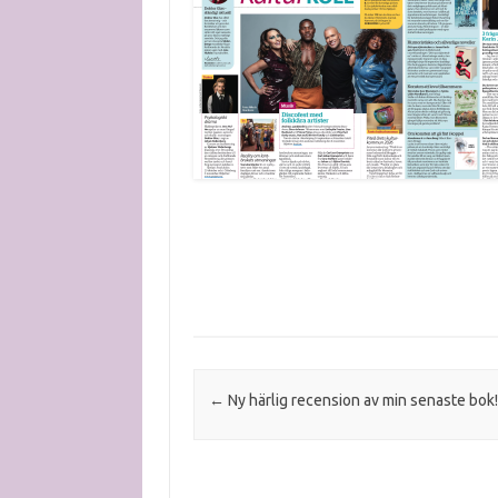
Post navigation
←
Ny härlig recension av min senaste bok