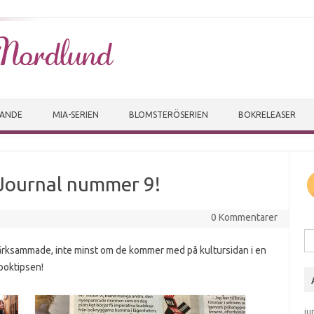
Skip to content
VANDE
MIA-SERIEN
BLOMSTERÖSERIEN
BOKRELEASER
 Journal nummer 9!
0 Kommentarer
Sö
märksammade, inte minst om de kommer med på kultursidan i en
boktipsen!
ju