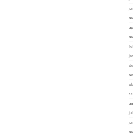
ju
ma
ap
ma
fe
ja
d
n
ok
se
au
ju
ju
ma