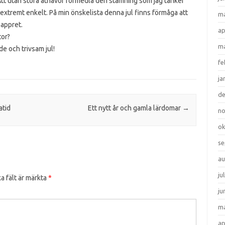
 Att utan stora åthävor förmedla den stämning som jag tänker
 extremt enkelt. På min önskelista denna jul finns förmåga att
ma
pappret.
ap
tor?
ma
e och trivsam jul!
fe
ja
d
atid
Ett nytt år och gamla lärdomar
→
n
ok
se
au
ju
a fält är märkta
*
ju
ma
ap