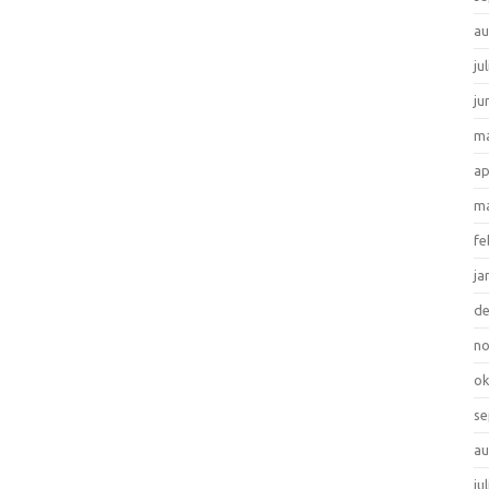
au
ju
ju
ma
ap
ma
fe
ja
d
n
ok
se
au
ju