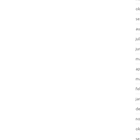
ok
se
au
ju
ju
ma
ap
ma
fe
ja
d
n
ok
se