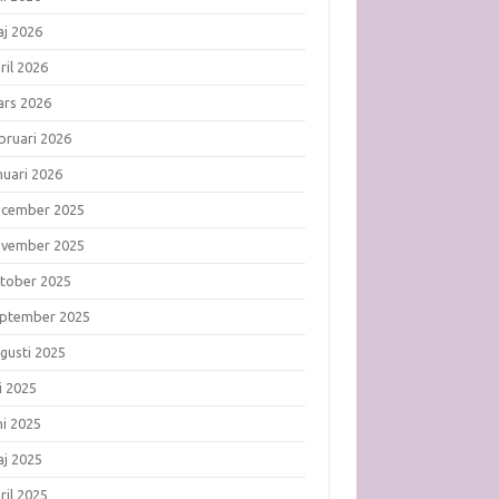
j 2026
ril 2026
rs 2026
bruari 2026
nuari 2026
ecember 2025
ovember 2025
tober 2025
ptember 2025
gusti 2025
li 2025
ni 2025
j 2025
ril 2025