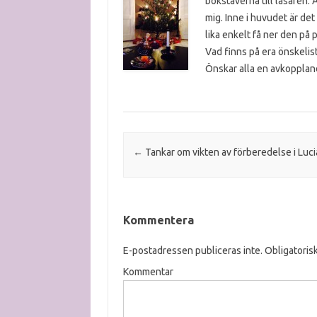
bokstäverna till läsaren.
mig. Inne i huvudet är det
lika enkelt få ner den på 
Vad finns på era önskelis
Önskar alla en avkoppland
Post navigation
←
Tankar om vikten av förberedelse i Luci
Kommentera
E-postadressen publiceras inte.
Obligatorisk
Kommentar