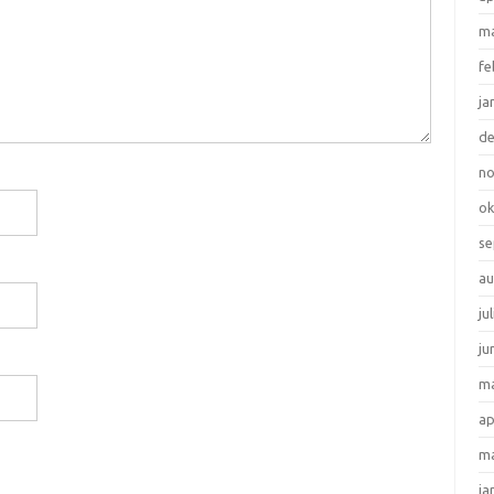
ma
fe
ja
d
n
ok
se
au
ju
ju
ma
ap
ma
ja