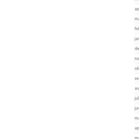
ap
ma
fe
ja
d
n
ok
se
au
ju
ju
ma
ap
ma