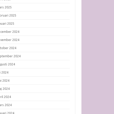
rs 2025
bruari 2025
nuari 2025
ecember 2024
ovember 2024
tober 2024
ptember 2024
gusti 2024
li 2024
ni 2024
j 2024
ril 2024
rs 2024
nuari 2024