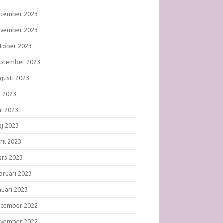
ecember 2023
ovember 2023
tober 2023
ptember 2023
gusti 2023
li 2023
ni 2023
j 2023
ril 2023
rs 2023
bruari 2023
nuari 2023
ecember 2022
ovember 2022