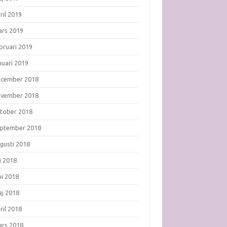
ril 2019
rs 2019
bruari 2019
nuari 2019
ecember 2018
ovember 2018
tober 2018
ptember 2018
gusti 2018
li 2018
ni 2018
j 2018
ril 2018
rs 2018