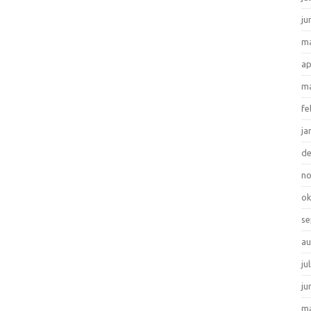
ju
ma
ap
ma
fe
ja
d
n
ok
se
au
ju
ju
ma