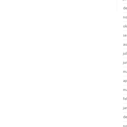
d
n
ok
se
au
ju
ju
ma
ap
ma
fe
ja
d
n