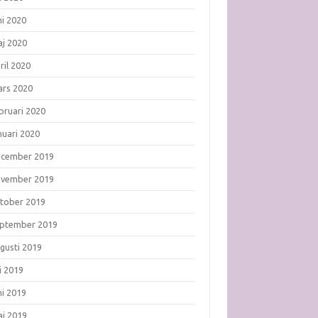
ni 2020
j 2020
ril 2020
rs 2020
bruari 2020
nuari 2020
ecember 2019
ovember 2019
tober 2019
ptember 2019
gusti 2019
li 2019
ni 2019
j 2019