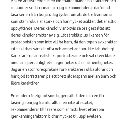
Boken är fristående, men innehåller många bikaraktärer och
relationer sedan innan och jag rekommenderar därför att
läsa serien från början. Jag tycker om att de tre kvinnorna
som står i fokus är starka och har mycket åsikter, det är alltid
upplyftande. Deras känsloliv är bitvis så bra gestaltat att
deras känslor smittar av sig. Ett särskilt plus i kanten för
protagonisten som inte vill ha barn, då den typen av karaktär
inte skildras särskilt ofta och ämnet är ännu lite tabubelagt.
Karaktärerna är realistiskt porträtterade och väl utvecklade
med sina personligheter, egenheter och små hemligheter.
Jag är en stor förespråkare för karaktärer i olika åldrar och
här bjöd författaren på ett brett ålderspann mellan barn och
äldre karaktärer.
En modern feelgood som ligger rätt i tiden och en fin
läsning som jag framförallt, men inte uteslutet,
rekommenderar till läsare som är mitt i livet eftersom
igenkänningsfaktorn bidrar mycket till upplevelsen.