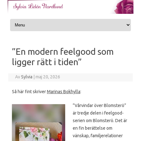
Skip to content
”En modern feelgood som
ligger rätt i tiden”
Av
Sylvia
|
maj 20, 2026
Så här fint skriver
Marinas Bokhylla
:
”Vårvindar över Blomsterö”
är tredje delen i feelgood-
serien om Blomsterö. Det är
en fin berättelse om
vänskap, familjerelationer