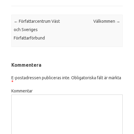
Post navigation
←
Författarcentrum Väst
Välkommen
→
och Sveriges
Författarförbund
Kommentera
E-postadressen publiceras inte.
Obligatoriska fält är märkta
*
Kommentar