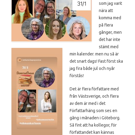
som jag varit
nära att
komma med
på flera
gånger, men
det har inte
stämt med
min kalender. men nu så är
det snart dags! Fast först ska
jag fira både jul och nyår
förstås!
Det är flera författare med
från Västsverige, och flera
av dem är med i det
Författarhäng som ses en
gång i månaden i Göteborg.
Så fint att ha kollegor, för
författandet kan kännas