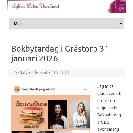
Skip to content
Bokbytardag i Grästorp 31
januari 2026
Av
Sylvia
|
december 15, 2025
Jag är så
glad över att
ha fått en
inbjudan till
Bokbytardag
en. Ett
evenemang