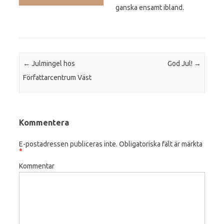
ganska ensamt ibland.
Post navigation
←
Julmingel hos
God Jul!
→
Författarcentrum Väst
Kommentera
E-postadressen publiceras inte.
Obligatoriska fält är märkta
*
Kommentar