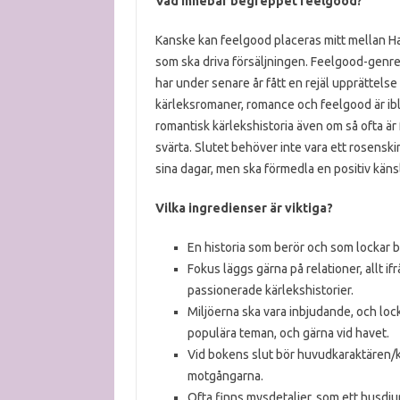
Vad innebär begreppet feelgood?
Kanske kan feelgood placeras mitt mellan Har
som ska driva försäljningen. Feelgood-genre
har under senare år fått en rejäl upprättels
kärleksromaner, romance och feelgood är ibl
romantisk kärlekshistoria även om så ofta är 
svärta. Slutet behöver inte vara ett rosenskim
sina dagar, men ska förmedla en positiv kän
Vilka ingredienser är viktiga?
En historia som berör och som lockar bå
Fokus läggs gärna på relationer, allt if
passionerade kärlekshistorier.
Miljöerna ska vara inbjudande, och lock
populära teman, och
gärna vid havet.
Vid bokens slut bör huvudkaraktären/ka
motgångarna.
Ofta finns mysdetaljer, som ett husdjur