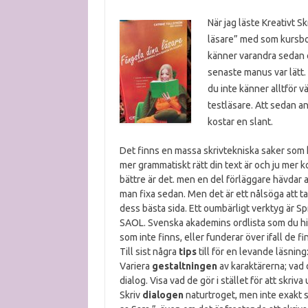
När jag läste Kreativt S
läsare” med som kursbok
känner varandra sedan et
senaste manus var lätt. 
du inte känner alltför v
testläsare. Att sedan a
kostar en slant.
Det finns en massa skrivtekniska saker som kan
mer grammatiskt rätt din text är och ju mer ko
bättre är det. men en del förläggare hävdar at
man fixa sedan. Men det är ett nålsöga att ta 
dess bästa sida. Ett oumbärligt verktyg är S
SAOL. Svenska akademins ordlista som du hit
som inte finns, eller funderar över ifall de f
Till sist några
tips
till för en levande läsning
Variera
gestaltningen
av karaktärerna; vad 
dialog. Visa vad de gör i stället för att skriva
Skriv
dialogen
naturtroget, men inte exakt 