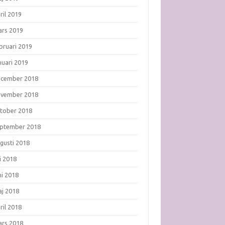
ril 2019
rs 2019
bruari 2019
nuari 2019
ecember 2018
ovember 2018
tober 2018
ptember 2018
gusti 2018
li 2018
ni 2018
j 2018
ril 2018
rs 2018