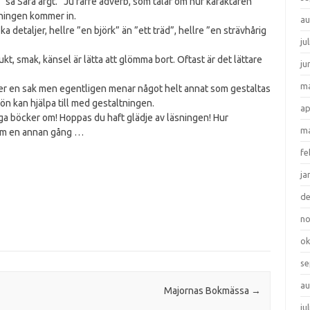
a ”sa Sara argt.” Ju färre adverb, som talar om hur karaktären
tningen kommer in.
au
ka detaljer, hellre ”en björk” än ”ett träd”, hellre ”en strävhårig
ju
lukt, smak, känsel är lätta att glömma bort. Oftast är det lättare
ju
ma
r en sak men egentligen menar något helt annat som gestaltas
n kan hjälpa till med gestaltningen.
ap
a böcker om! Hoppas du haft glädje av läsningen! Hur
ma
a om en annan gång …
fe
ja
d
n
ok
se
au
Majornas Bokmässa
→
ju