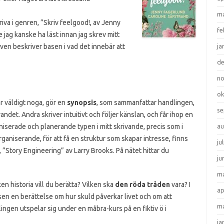
ma
iva i genren, ”Skriv feelgood!, av Jenny
fe
 jag kanske ha läst innan jag skrev mitt
en beskriver basen i vad det innebär att
ja
d
n
ok
r väldigt noga, gör en
synopsis
, som sammanfattar handlingen,
se
vandet. Andra skriver intuitivt och följer känslan, och får ihop en
aniserade och planerande typen i mitt skrivande, precis som i
au
organiserande, för att få en struktur som skapar intresse, finns
ju
 ”Story Engineering” av Larry Brooks. På nätet hittar du
ju
ma
lken historia vill du berätta? Vilken ska
den röda tråden
vara? I
ap
n en berättelse om hur skuld påverkar livet och om att
ma
ingen utspelar sig under en måbra-kurs på en fiktiv ö i
ja