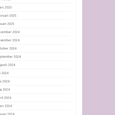
rs 2025
bruari 2025
nuari 2025
ecember 2024
ovember 2024
tober 2024
ptember 2024
gusti 2024
li 2024
ni 2024
j 2024
ril 2024
rs 2024
nuari 2024