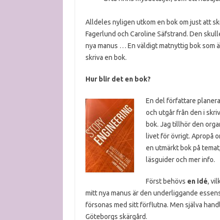
Alldeles nyligen utkom en bok om just att skr
Fagerlund och Caroline Säfstrand. Den skulle
nya manus … En väldigt matnyttig bok som äv
skriva en bok.
Hur blir det en bok?
En del författare planera
och utgår från den i skri
bok. Jag tillhör den org
livet för övrigt. Apropå 
en utmärkt bok på temat,
läsguider och mer info.
Först behövs
en idé
, vi
mitt nya manus är den underliggande essense
försonas med sitt förflutna. Men själva handl
Göteborgs skärgård.