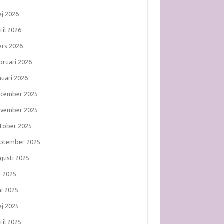
j 2026
ril 2026
rs 2026
bruari 2026
nuari 2026
ecember 2025
ovember 2025
tober 2025
ptember 2025
gusti 2025
li 2025
ni 2025
j 2025
ril 2025