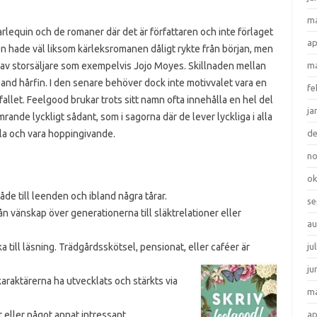
ma
lequin och de romaner där det är författaren och inte förlaget
ap
n hade väl liksom kärleksromanen dåligt rykte från början, men
e av storsäljare som exempelvis Jojo Moyes. Skillnaden mellan
ma
and hårfin. I den senare behöver dock inte motivvalet vara en
fe
fallet. Feelgood brukar trots sitt namn ofta innehålla en hel del
ja
rande lyckligt sådant, som i sagorna där de lever lyckliga i alla
sla och vara hoppingivande.
d
n
ok
de till leenden och ibland några tårar.
se
rån vänskap över generationerna till släktrelationer eller
au
a till läsning. Trädgårdsskötsel, pensionat, eller caféer är
ju
ju
raktärerna ha utvecklats och stärkts via
ma
 eller något annat intressant.
ap