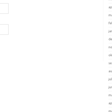
ap
ma
fe
ja
d
n
ok
se
au
ju
ju
ma
ap
ma