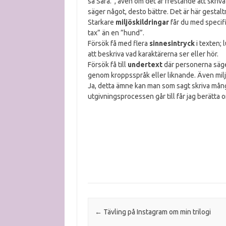
sa Sara.”, även om det är frestande att skriv
säger något, desto bättre. Det är här gestal
Starkare
miljöskildringar
får du med specifi
tax” än en ”hund”.
Försök få med flera
sinnesintryck
i texten; 
att beskriva vad karaktärerna ser eller hör.
Försök få till
undertext
där personerna säge
genom kroppsspråk eller liknande. Även miljö
Ja, detta ämne kan man som sagt skriva mång
utgivningsprocessen går till får jag berätt
Post navigation
←
Tävling på Instagram om min trilogi