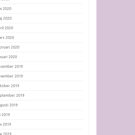
ni 2020
j 2020
ril 2020
rs 2020
bruari 2020
nuari 2020
ecember 2019
ovember 2019
tober 2019
ptember 2019
gusti 2019
li 2019
ni 2019
j 2019