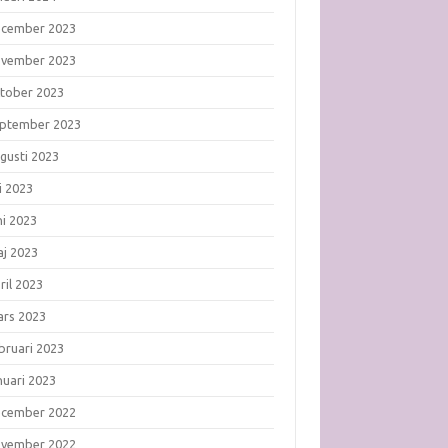
ecember 2023
ovember 2023
tober 2023
ptember 2023
gusti 2023
li 2023
ni 2023
j 2023
ril 2023
rs 2023
bruari 2023
nuari 2023
ecember 2022
ovember 2022