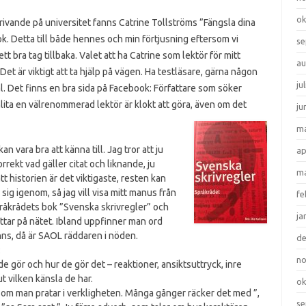
ok
krivande på universitet fanns Catrine Tollströms ”Fängsla dina
. Detta till både hennes och min förtjusning eftersom vi
se
t bra tag tillbaka. Valet att ha Catrine som lektör för mitt
au
Det är viktigt att ta hjälp på vägen. Ha testläsare, gärna någon
ju
äl. Det finns en bra sida på Facebook: Författare som söker
nlita en välrenommerad lektör är klokt att göra, även om det
ju
ma
 vara bra att känna till. Jag tror att ju
ap
rrekt vad gäller citat och liknande, ju
ma
t historien är det viktigaste, resten kan
sig igenom, så jag vill visa mitt manus från
fe
pråkrådets bok ”Svenska skrivregler” och
ja
tar på nätet. Ibland uppfinner man ord
inns, då är SAOL räddaren i nöden.
d
:
n
de gör och hur de gör det – reaktioner, ansiktsuttryck, inre
 ut vilken känsla de har.
ok
som man pratar i verkligheten. Många gånger räcker det med ”,
se