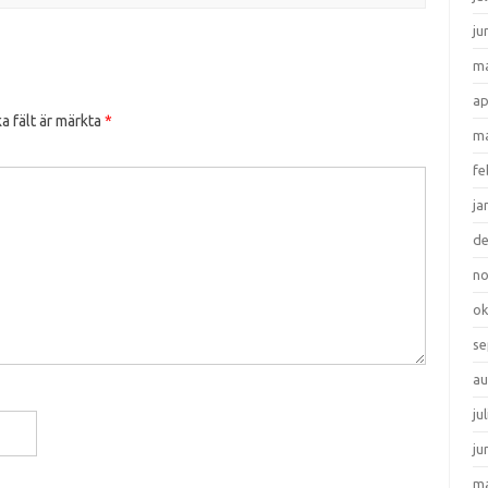
ju
ma
ap
a fält är märkta
*
ma
fe
ja
d
n
ok
se
au
ju
ju
ma