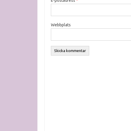
E-postadress
*
Webbplats