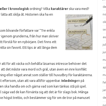
d
eller i kronologisk
ordning? Vilka
karaktärer
ska vara med?
 lätta att skilja åt. Historien ska ha en
n
ok
se
som blivande författare var ”Tre enkla
år igenom grunderna, från hur man skriver
au
tt förstå för en nybörjare. Det finns ett
ju
tta sin favorit. Ett tips är att långa dem
ju
ma
r att för att väcka och behålla läsarnas intresse behöver det
ap
 att det måste vara mord och gräl, utan även en inre konflikt
ning eller något annat som ställer till huvudbry för karaktärerna.
ma
t eftersom, utan att vara alltför uppenbar.
Inledning
en på
fe
 den ska handla om och gärna vad som kan tänkas stå på spel.
ja
ill säga vad de kan förvänta sig att det är för slags bok. Många
ske högst trettio, och bestämmer sig för om de tror på manuset
d
n