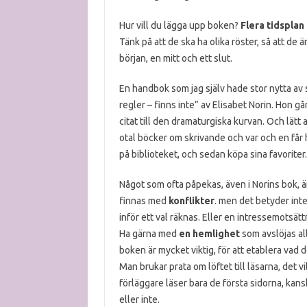
Hur vill du lägga upp boken?
Flera tidsplan 
Tänk på att de ska ha
olika röster, så att de är
början, en mitt och ett slut.
En handbok som jag själv hade stor nytta av 
regler – finns inte” av Elisabet Norin. Hon g
citat till den dramaturgiska kurvan. Och lätt a
otal böcker om skrivande och var och en får hi
på biblioteket, och sedan köpa sina favoriter.
Något som ofta påpekas, även i Norins bok, ä
finnas med
konflikter
. men det betyder inte
inför ett val räknas. Eller en intressemotsätt
Ha gärna med
en hemlighet
som avslöjas all
boken är mycket viktig, för att etablera vad
Man brukar prata om löftet till läsarna, det v
förläggare läser bara de första sidorna, kan
eller inte.