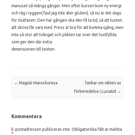
manuset så många gånger. Men efter kursen kom ny energi
och råg i ryggen( fast jag inte äter gluten), så nu är det dags
för slutfasen. Den här gången ska den få ta tid, så att lusten
att skriva får vara med. Press är bra för att komma igång, men
inte så stor att tvånget och plikten tar över det lustfyllda
som ger den där extra
dimensionen till texten.
Post navigation
←
Magisk Marockoresa
Tankar om vikten av
förberedelse i Luciatid
→
Kommentera
E-postadressen publiceras inte.
Obligatoriska fält är märkta
*