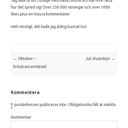
Jag lade ut ett collage med båda fotona och kan inte fatta
hur det spred sig! Över 250 000 visningar och över 1000
likes plus en massa kommentarer.
Helt otroligt, det hade jag aldrig kunnat tro!
Post navigation
←
Oktober –
Jul i Kvarnbyn
→
bröstcancermånad
Kommentera
E-postadressen publiceras inte.
Obligatoriska fält är märkta
*
Kommentar