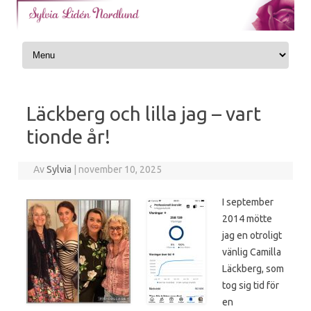
Skip to content
Läckberg och lilla jag – vart
tionde år!
Av
Sylvia
|
november 10, 2025
I september
2014 mötte
jag en otroligt
vänlig Camilla
Läckberg, som
tog sig tid för
en