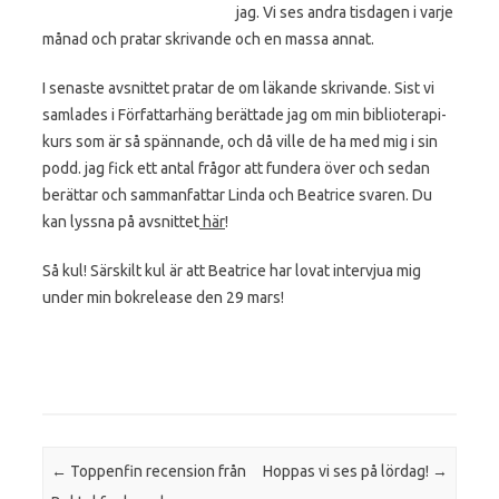
jag. Vi ses andra tisdagen i varje
månad och pratar skrivande och en massa annat.
I senaste avsnittet pratar de om läkande skrivande. Sist vi
samlades i Författarhäng berättade jag om min biblioterapi-
kurs som är så spännande, och då ville de ha med mig i sin
podd. jag fick ett antal frågor att fundera över och sedan
berättar och sammanfattar Linda och Beatrice svaren. Du
kan lyssna på avsnittet
här
!
Så kul! Särskilt kul är att Beatrice har lovat intervjua mig
under min bokrelease den 29 mars!
Post navigation
←
Toppenfin recension från
Hoppas vi ses på lördag!
→