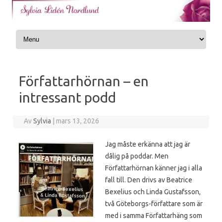
Skip to content
Författarhörnan – en
intressant podd
Av
Sylvia
|
mars 13, 2026
Jag måste erkänna att jag är
dålig på poddar. Men
Författarhörnan känner jag i alla
fall till. Den drivs av Beatrice
Bexelius och Linda Gustafsson,
två Göteborgs-författare som är
med i samma Författarhäng som