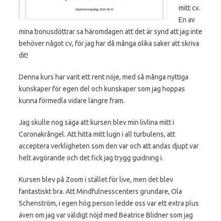
mitt cv.
En av
mina bonusdöttrar sa häromdagen att det är synd att jag inte
behöver något cv, för jag har då många olika saker att skriva
dit!
Denna kurs har varit ett rent nöje, med så många nyttiga
kunskaper för egen del och kunskaper som jag hoppas
kunna förmedla vidare längre fram.
Jag skulle nog säga att kursen blev min livlina mitt i
Coronakrångel. Att hitta mitt lugn i all turbulens, att
acceptera verkligheten som den var och att andas djupt var
helt avgörande och det fick jag trygg guidning i.
Kursen blev på Zoom i stället för live, men det blev
fantastiskt bra. Att Mindfulnesscenters grundare, Ola
Schenström, i egen hög person ledde oss var ett extra plus
även om jag var väldigt nöjd med Beatrice Blidner som jag