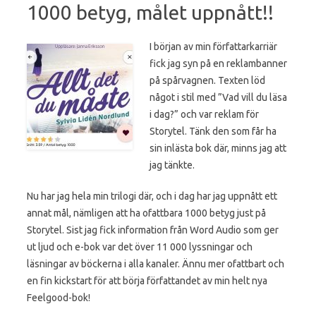
1000 betyg, målet uppnått!!
I början av min författarkarriär
fick jag syn på en reklambanner
på spårvagnen. Texten löd
något i stil med ”Vad vill du läsa
i dag?” och var reklam för
Storytel. Tänk den som får ha
sin inlästa bok där, minns jag att
jag tänkte.
Nu har jag hela min trilogi där, och i dag har jag uppnått ett
annat mål, nämligen att ha ofattbara 1000 betyg just på
Storytel. Sist jag fick information från Word Audio som ger
ut ljud och e-bok var det över 11 000 lyssningar och
läsningar av böckerna i alla kanaler. Ännu mer ofattbart och
en fin kickstart för att börja författandet av min helt nya
Feelgood-bok!