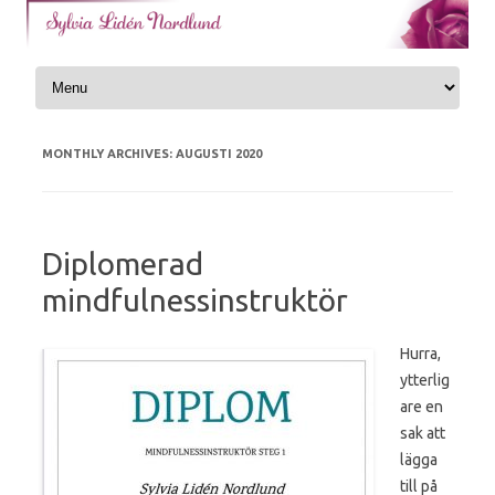
Skip to content
MONTHLY ARCHIVES:
AUGUSTI 2020
Diplomerad
mindfulnessinstruktör
Hurra,
ytterlig
are en
sak att
lägga
till på