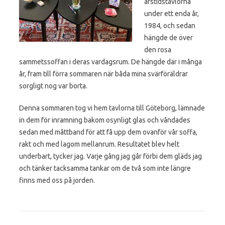
årstidstavlorna
under ett enda år,
1984, och sedan
hängde de över
den rosa
sammetssoffan i deras vardagsrum. De hängde där i många
år, fram till förra sommaren när båda mina svärföräldrar
sorgligt nog var borta.
Denna sommaren tog vi hem tavlorna till Göteborg, lämnade
in dem för inramning bakom osynligt glas och våndades
sedan med måttband för att få upp dem ovanför vår soffa,
rakt och med lagom mellanrum. Resultatet blev helt
underbart, tycker jag. Varje gång jag går förbi dem gläds jag
och tänker tacksamma tankar om de två som inte längre
finns med oss på jorden.