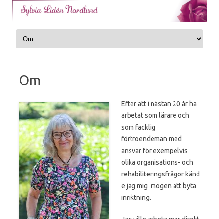
Skip to content
Om
Efter att i nästan 20 år ha
arbetat som lärare och
som facklig
förtroendeman med
ansvar för exempelvis
olika organisations- och
rehabiliteringsfrågor känd
e jag mig mogen att byta
inriktning.
Jag ville arbeta mer direkt