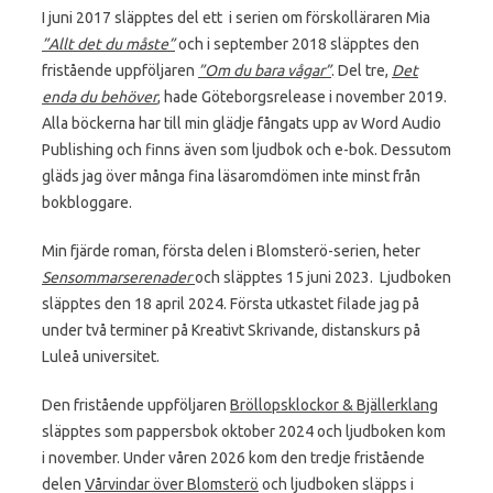
I juni 2017 släpptes del ett i serien om förskolläraren Mia
”Allt det du måste”
och i september 2018 släpptes den
fristående uppföljaren
”Om du bara vågar”
. Del tre,
Det
enda du behöver
, hade Göteborgsrelease i november 2019.
Alla böckerna har till min glädje fångats upp av Word Audio
Publishing och finns även som ljudbok och e-bok. Dessutom
gläds jag över många fina läsaromdömen inte minst från
bokbloggare.
Min fjärde roman, första delen i Blomsterö-serien, heter
Sensommarserenader
och släpptes 15 juni 2023. Ljudboken
släpptes den 18 april 2024. Första utkastet filade jag på
under två terminer på Kreativt Skrivande, distanskurs på
Luleå universitet.
Den fristående uppföljaren
Bröllopsklockor & Bjällerklang
släpptes som pappersbok oktober 2024 och ljudboken kom
i november. Under våren 2026 kom den tredje fristående
delen
Vårvindar över Blomsterö
och ljudboken släpps i