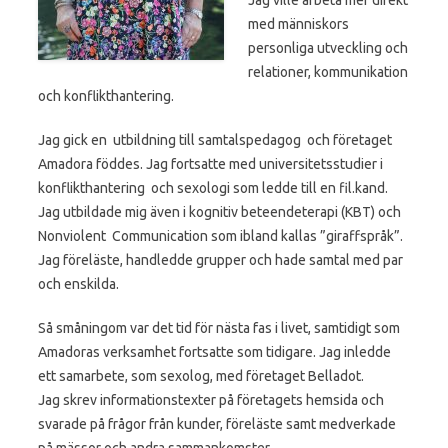
med människors
personliga utveckling och
relationer, kommunikation
och konflikthantering.
Jag gick en utbildning till samtalspedagog och företaget
Amadora föddes. Jag fortsatte med universitetsstudier i
konflikthantering och sexologi som ledde till en fil.kand.
Jag utbildade mig även i kognitiv beteendeterapi (KBT) och
Nonviolent Communication som ibland kallas ”giraffspråk”.
Jag föreläste, handledde grupper och hade samtal med par
och enskilda.
Så småningom var det tid för nästa fas i livet, samtidigt som
Amadoras verksamhet fortsatte som tidigare. Jag inledde
ett samarbete, som sexolog, med företaget Belladot.
Jag skrev informationstexter på företagets hemsida och
svarade på frågor från kunder, föreläste samt medverkade
på mässor och andra sammankomster.