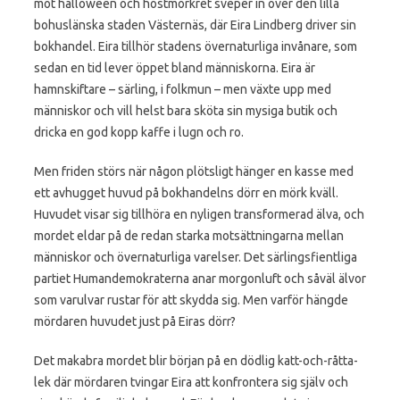
mot halloween och höstmörkret sveper in över den lilla
bohuslänska staden Västernäs, där Eira Lindberg driver sin
bokhandel. Eira tillhör stadens övernaturliga invånare, som
sedan en tid lever öppet bland människorna. Eira är
hamnskiftare – särling, i folkmun – men växte upp med
människor och vill helst bara sköta sin mysiga butik och
dricka en god kopp kaffe i lugn och ro.
Men friden störs när någon plötsligt hänger en kasse med
ett avhugget huvud på bokhandelns dörr en mörk kväll.
Huvudet visar sig tillhöra en nyligen transformerad älva, och
mordet eldar på de redan starka motsättningarna mellan
människor och övernaturliga varelser. Det särlingsfientliga
partiet Humandemokraterna anar morgonluft och såväl älvor
som varulvar rustar för att skydda sig. Men varför hängde
mördaren huvudet just på Eiras dörr?
Det makabra mordet blir början på en dödlig katt-och-råtta-
lek där mördaren tvingar Eira att konfrontera sig själv och