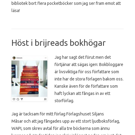
bibliotek bort flera pocketböcker som jag ser fram emot att
läsa!
Höst i brijreads bokhögar
Jag har sagt det förut men det
förtjänar att sägas igen: Bokbloggare
är livsviktiga för oss författare som
inte har de stora förlagen bakom oss.
Kanske även för de författare som
haft lyckan att fångas in av ett
storförlag.
Jag är tacksam för mitt förlag Förlagshuset Siljans
Måsar och att jag fångades upp av ett stort ljudboksförlag,
WAPI, som skrev avtal för alla tre böckerna som ännu