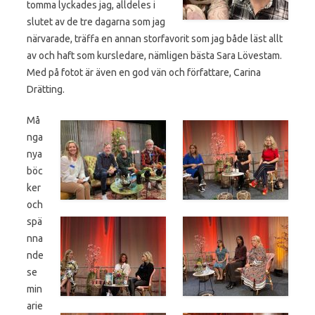
tomma lyckades jag, alldeles i
slutet av de tre dagarna som jag
närvarade, träffa en annan storfavorit som jag både läst allt
av och haft som kursledare, nämligen bästa Sara Lövestam.
Med på fotot är även en god vän och författare, Carina
Drätting.
Må
nga
nya
böc
ker
och
spä
nna
nde
se
min
arie