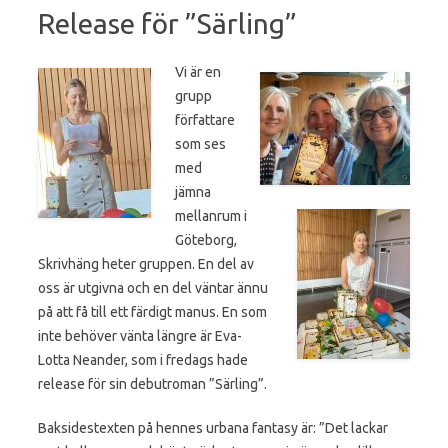
Release för ”Särling”
Vi är en
grupp
författare
som ses
med
jämna
mellanrum i
Göteborg,
Skrivhäng heter gruppen. En del av
oss är utgivna och en del väntar ännu
på att få till ett färdigt manus. En som
inte behöver vänta längre är Eva-
Lotta Neander, som i fredags hade
release för sin debutroman ”Särling”.
Baksidestexten på hennes urbana fantasy är: ”Det lackar