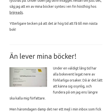
lyssnas på. Under tiden jag skriv inlägget nedan om just det,
såg jag att en av mina böcker syntes i en fin hösthög hos
brijreads
.
Ytterligare tecken på att det är hög tid att få till min nästa
bok!
Än lever mina böcker!
Under en väldigt lång tid har
alla bokevent legat nere av
förklarliga orsaker. Då är det lätt
att känna sig osynlig, och
fundera på om jag ens längre
ska kalla mig författare.
Men häromdagen damp det ner ett mejl i min inbox som fick