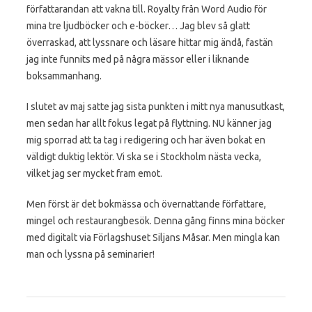
författarandan att vakna till. Royalty från Word Audio för
mina tre ljudböcker och e-böcker… Jag blev så glatt
överraskad, att lyssnare och läsare hittar mig ändå, fastän
jag inte funnits med på några mässor eller i liknande
boksammanhang.
I slutet av maj satte jag sista punkten i mitt nya manusutkast,
men sedan har allt fokus legat på flyttning. NU känner jag
mig sporrad att ta tag i redigering och har även bokat en
väldigt duktig lektör. Vi ska se i Stockholm nästa vecka,
vilket jag ser mycket fram emot.
Men först är det bokmässa och övernattande författare,
mingel och restaurangbesök. Denna gång finns mina böcker
med digitalt via Förlagshuset Siljans Måsar. Men mingla kan
man och lyssna på seminarier!