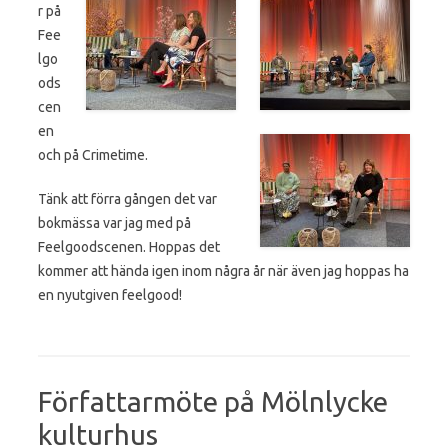
r på
Fee
lgo
ods
cen
en
och på Crimetime.
Tänk att förra gången det var
bokmässa var jag med på
Feelgoodscenen. Hoppas det
kommer att hända igen inom några år när även jag hoppas ha
en nyutgiven feelgood!
Författarmöte på Mölnlycke
kulturhus