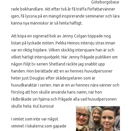
Göteborgsbase
rade bokhandlare. Att efter två år få träffa författarvänner
igen, få lyssna på en mängd inspirerande seminarier och lära
känna nya människor är så himla häftigt.
Att köpa en signerad bok av Jenny Colgan toppade nog
listan på lyckade möten. Pekka Heinos intervju strax innan
var en riktig höjdare. Vilken skicklig intervjuare han är och
vilket härligt intervjuobjekt. När Jenny frågade publiken om
någon följt tv-serien Shetland räckte jag snabbt upp
handen. Hon berättade att en av hennes huvudpersoner
heter just Douglas efter skådespelaren som är
huvudkaraktär i serien. Han är en av hennes nära vänner och
förslog att hon skulle använda hans namn, när hon
rådbråkade sin hjärna och frågade alla vad huvudpersonen
skulle heta. Kul kuriosa!
I vimlet som inte var något
vimmel i lokalerna som gapade