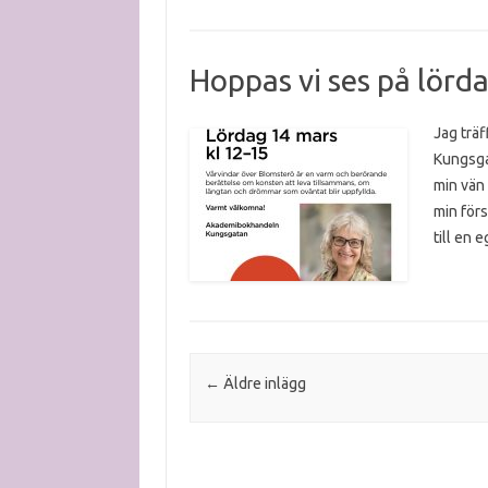
Hoppas vi ses på lörda
Jag trä
Kungsga
min vän 
min förs
till en 
Post navigation
←
Äldre inlägg