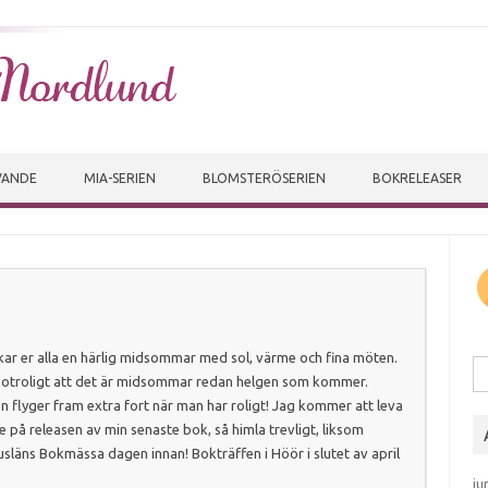
Skip to content
IVANDE
MIA-SERIEN
BLOMSTERÖSERIEN
BOKRELEASER
ar er alla en härlig midsommar med sol, värme och fina möten.
Sö
 otroligt att det är midsommar redan helgen som kommer.
n flyger fram extra fort när man har roligt! Jag kommer att leva
e på releasen av min senaste bok, så himla trevligt, liksom
släns Bokmässa dagen innan! Bokträffen i Höör i slutet av april
ju