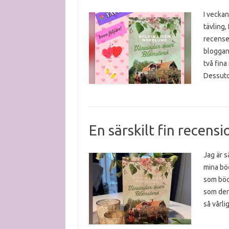
I veckan
tävling,
recenser
bloggand
två fina
Dessuto
En särskilt fin recensi
Jag är s
mina böc
som böck
som denn
så vårli