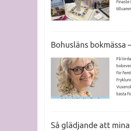
Finaste 
tillsam
Bohusläns bokmässa –
På lörda
bokeven
för femt
Fryklun
Vuxensko
bästa f
Så glädjande att mina