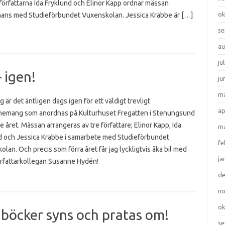
författarna Ida Fryklund och Elinor Kapp ordnar mässan
ok
mans med Studieförbundet Vuxenskolan. Jessica Krabbe är […]
se
au
ju
 igen!
ju
ma
g är det äntligen dags igen för ett väldigt trevligt
ap
emang som anordnas på Kulturhuset Fregatten i Stenungsund
e året. Mässan arrangeras av tre författare; Elinor Kapp, Ida
ma
d och Jessica Krabbe i samarbete med Studieförbundet
fe
lan. Och precis som förra året får jag lyckligtvis åka bil med
ja
örfattarkollegan Susanne Hydén!
d
n
ok
 böcker syns och pratas om!
se