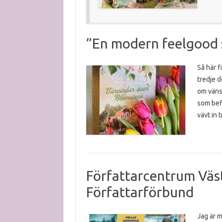
”En modern feelgood s
Så här f
tredje d
om vänsk
som befi
vävt in 
Författarcentrum Väst
Författarförbund
Jag är m