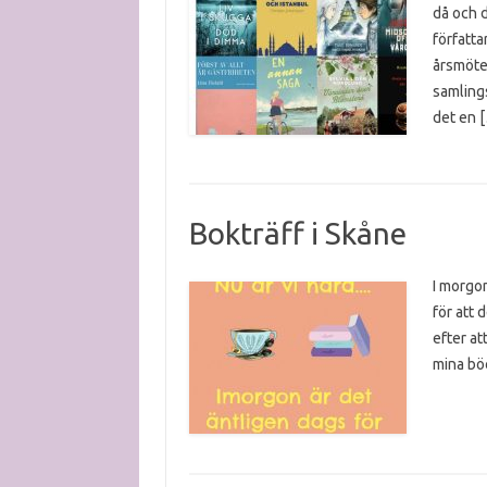
då och d
författa
årsmöte
samling
det en 
Bokträff i Skåne
I morgon 
för att 
efter at
mina bö