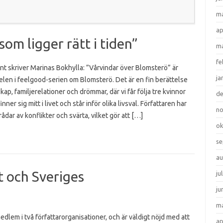
ma
ap
om ligger rätt i tiden”
ma
fe
int skriver Marinas Bokhylla: ”Vårvindar över Blomsterö” är
ja
elen i feelgood-serien om Blomsterö. Det är en fin berättelse
ap, familjerelationer och drömmar, där vi får följa tre kvinnor
d
nner sig mitt i livet och står inför olika livsval. Författaren har
n
trådar av konflikter och svärta, vilket gör att […]
ok
se
au
 och Sveriges
ju
ju
ma
edlem i två författarorganisationer, och är väldigt nöjd med att
ap