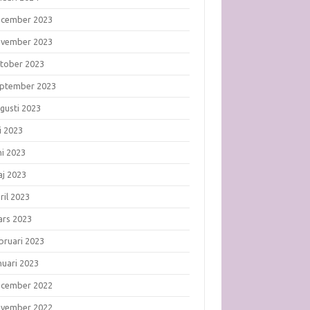
ecember 2023
ovember 2023
tober 2023
ptember 2023
gusti 2023
li 2023
ni 2023
j 2023
ril 2023
rs 2023
bruari 2023
nuari 2023
ecember 2022
ovember 2022