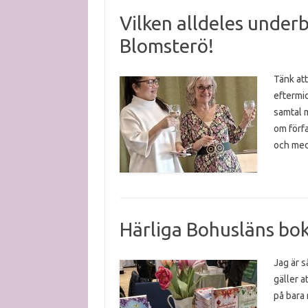
Vilken alldeles underb
Blomsterö!
Tänk att
eftermid
samtal m
om förfa
och med
Härliga Bohusläns bo
Jag är s
gäller a
på bara 