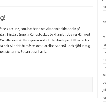
ju
ma
g!
ap
ffade Caroline, som har hand om Akademibokhandeln på
ma
tan, första gången i Kungsbackas bokhandel. Jag var där med
fe
Camilla som skulle signera sin bok. Jag hade just fått avtal för
ja
ta bok Allt det du måste, och Caroline var snäll och bjöd in mig
egen signering. Sedan dess har […]
d
n
ok
se
au
ju
ju
ma