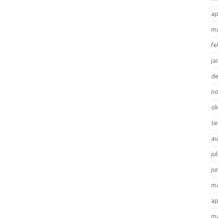
ap
ma
fe
ja
d
n
ok
se
au
ju
ju
ma
ap
ma