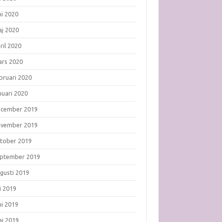
ni 2020
j 2020
ril 2020
rs 2020
bruari 2020
nuari 2020
ecember 2019
ovember 2019
tober 2019
ptember 2019
gusti 2019
li 2019
ni 2019
j 2019