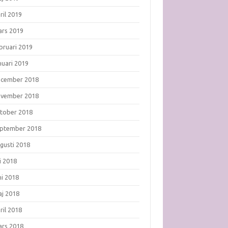
ril 2019
rs 2019
bruari 2019
nuari 2019
ecember 2018
ovember 2018
tober 2018
ptember 2018
gusti 2018
li 2018
ni 2018
j 2018
ril 2018
rs 2018