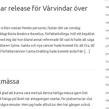
ar release för Vårvindar över
d
n
ok
 vi blev nästan femtio personer, fastän det var söndag
se
dag! Bästa Beatrice Bexelius, författarkollega, höll ett bejublat
au
ed mig där hon bland annat refererade till vad AI hade att säga
ttaren Sylvia. Gamla och nya vänner hade kommit för att fira, till
ju
 författarvännen Carina Drätting hade kommit ända från […]
ju
ma
ap
ma
kmässa
fe
ja
å glad att kunna vara med på denna härliga mässa igen! Det
tt hänga på låset när antagningen startar, för platserna tar slut
d
några minuter. Men jag hade alltså tur den här gången också.
n