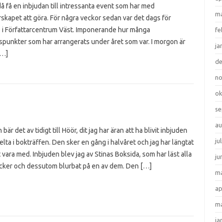
å få en inbjudan till intressanta event som har med
ma
rskapet att göra. För några veckor sedan var det dags för
 i Författarcentrum Väst. Imponerande hur många
fe
spunkter som har arrangerats under året som var. I morgon är
ja
[…]
d
n
ok
se
au
bär det av tidigt till Höör, dit jag har äran att ha blivit inbjuden
ju
delta i bokträffen. Den sker en gång i halvåret och jag har längtat
t vara med. Inbjuden blev jag av Stinas Boksida, som har läst alla
ju
cker och dessutom blurbat på en av dem. Den […]
ma
ap
ma
ja