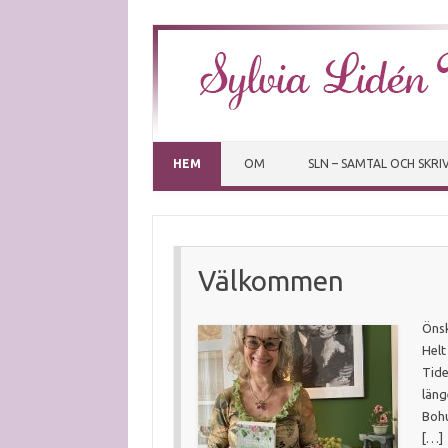
HEM
OM
SLN – SAMTAL OCH SKR
Välkommen
Önsk
Helt
Tide
läng
Bohu
[…]