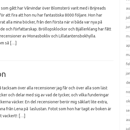
 som gått har Vårvindar över Blomsterö varit med i Brijreads
au
 för att fira att hon nu har fantastiska 8000 följare. Hon har
ju
at alla mina böcker, från den första när vi båda var nya på
ju
e och författarskap. Bröllopsklockor och Bjällerklang har fått
 recensioner av Monasbokliv och Lillatantensbokhylla.
ma
m så […]
ap
ma
fe
on
ja
d
å tacksam över alla recensioner jag får och över alla som läst
n
ker och delar med sig av vad de tycker, och vilka funderingar
ok
erna väcker. En del recensioner berör mig såklart lite extra,
a från Lena på laslustan. Fotot som hon har tagit av boken är
se
gt vackert!: […]
au
ju