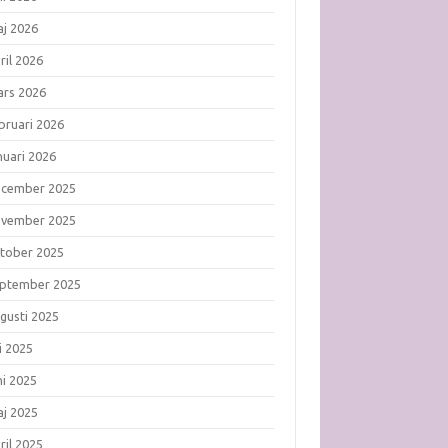
j 2026
ril 2026
rs 2026
bruari 2026
nuari 2026
ecember 2025
ovember 2025
tober 2025
ptember 2025
gusti 2025
li 2025
ni 2025
j 2025
ril 2025