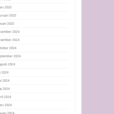
rs 2025
bruari 2025
nuari 2025
ecember 2024
ovember 2024
tober 2024
ptember 2024
gusti 2024
li 2024
ni 2024
j 2024
ril 2024
rs 2024
nuari 2024