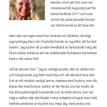
kändes stort att hon som var
nominerad till Augustpriset för
bästa fackbok 2017 och som
skrivit ett antal prisade böcker
var intresserad av att läsa min.
Men det var inget emot hur hedrad och alldeles otroligt
upprymd jag blev när Charlotta hörde av sig efter att ha läst
boken. Jag tycker all positiv feedback är fantastiskt rolig att
få en måste erkänna att när etablerade författare berömmer
känns det extra fint!
Så här skriver hon: ”Jag är väldigt positiv, den är välskriven
och fängslande, jag lider med Mia och vill absolut läsa mer.
Det är ett relativt vanligt ämne, mamma med livskris, men du
klarar det med bravur, bättre än de flesta. Du har insikt, du
har ett psykologiskt kunnande och du KAN skriva. Det var
några ställen där det kliade i mina redaktörsfingrar men mitt
helhetsomdöme är mycket bra. Heja dig, med andra ord,