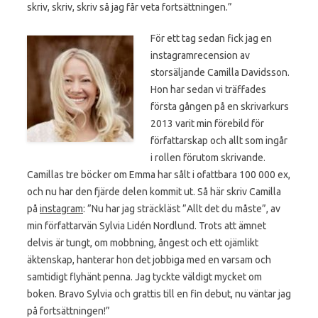
skriv, skriv, skriv så jag får veta fortsättningen.”
För ett tag sedan fick jag en
instagramrecension av
storsäljande Camilla Davidsson.
Hon har sedan vi träffades
första gången på en skrivarkurs
2013 varit min förebild för
författarskap och allt som ingår
i rollen förutom skrivande.
Camillas tre böcker om Emma har sålt i ofattbara 100 000 ex,
och nu har den fjärde delen kommit ut. Så här skriv Camilla
på
instagram
: ”Nu har jag sträckläst ”Allt det du måste”, av
min författarvän Sylvia Lidén Nordlund. Trots att ämnet
delvis är tungt, om mobbning, ångest och ett ojämlikt
äktenskap, hanterar hon det jobbiga med en varsam och
samtidigt flyhänt penna. Jag tyckte väldigt mycket om
boken. Bravo Sylvia och grattis till en fin debut, nu väntar jag
på fortsättningen!”