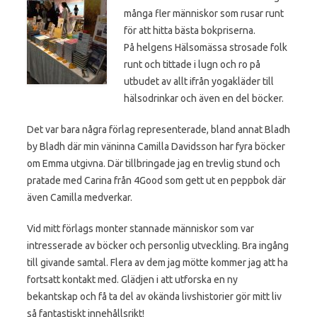
många fler människor som rusar runt
för att hitta bästa bokpriserna.
På helgens Hälsomässa strosade folk
runt och tittade i lugn och ro på
utbudet av allt ifrån yogakläder till
hälsodrinkar och även en del böcker.
Det var bara några förlag representerade, bland annat Bladh
by Bladh där min väninna Camilla Davidsson har fyra böcker
om Emma utgivna. Där tillbringade jag en trevlig stund och
pratade med Carina från 4Good som gett ut en peppbok där
även Camilla medverkar.
Vid mitt förlags monter stannade människor som var
intresserade av böcker och personlig utveckling. Bra ingång
till givande samtal. Flera av dem jag mötte kommer jag att ha
fortsatt kontakt med. Glädjen i att utforska en ny
bekantskap och få ta del av okända livshistorier gör mitt liv
så fantastiskt innehållsrikt!