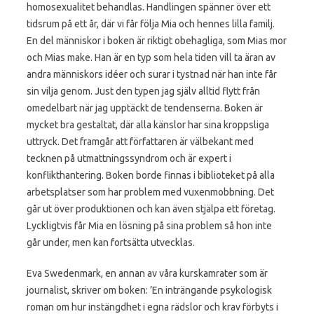
homosexualitet behandlas. Handlingen spänner över ett
tidsrum på ett år, där vi får följa Mia och hennes lilla familj.
En del människor i boken är riktigt obehagliga, som Mias mor
och Mias make. Han är en typ som hela tiden vill ta äran av
andra människors idéer och surar i tystnad när han inte får
sin vilja genom. Just den typen jag själv alltid flytt från
omedelbart när jag upptäckt de tendenserna. Boken är
mycket bra gestaltat, där alla känslor har sina kroppsliga
uttryck. Det framgår att författaren är välbekant med
tecknen på utmattningssyndrom och är expert i
konflikthantering. Boken borde finnas i biblioteket på alla
arbetsplatser som har problem med vuxenmobbning. Det
går ut över produktionen och kan även stjälpa ett företag.
Lyckligtvis får Mia en lösning på sina problem så hon inte
går under, men kan fortsätta utvecklas.
Eva Swedenmark, en annan av våra kurskamrater som är
journalist, skriver om boken: ’En inträngande psykologisk
roman om hur instängdhet i egna rädslor och krav förbyts i