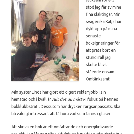
stöd jag får av mina
fina släktingar. Min
svägerska Katja har
dykt upp på mina
senaste
boksigneringar för
att prata bort en
stund ifall jag
skulle blivit
stående ensam.
Omtänksamt!
Min syster Linda har gjort ett digert reklamjobb i sin
hemstad och i kväll är
Allt det du måste
i fokus på hennes
bokklubbsträff. Dessutom har drycken färgsanpassats. Ska
bli väldigt intressant att få höra vad som fanns i glasen.
Att skriva en bok är ett omfattande och energikrävande
projekt. Jag får nog säga att det var tur att jag inte visste hur