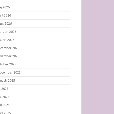
j 2026
ril 2026
rs 2026
bruari 2026
nuari 2026
ecember 2025
ovember 2025
tober 2025
ptember 2025
gusti 2025
li 2025
ni 2025
j 2025
ril 2025