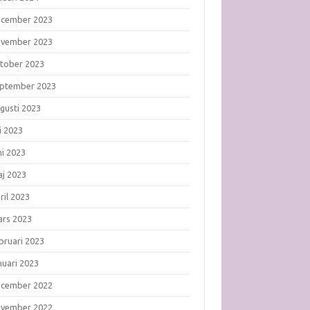
ecember 2023
ovember 2023
tober 2023
ptember 2023
gusti 2023
li 2023
ni 2023
j 2023
ril 2023
rs 2023
bruari 2023
nuari 2023
ecember 2022
ovember 2022