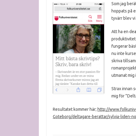
Som jag berät
hoppats på e
tyvärr blev vi
Att ha en dea
produktivitet
fungerar bäst
nu inte kurse
skriva tillsa
romanprojekte
utmanat mig i
Strax innan 
mig för ”Delt
Resultatet kommer här;
http://www.folkuniv
Goteborg/deltagare-berattar/sylvia-liden-n