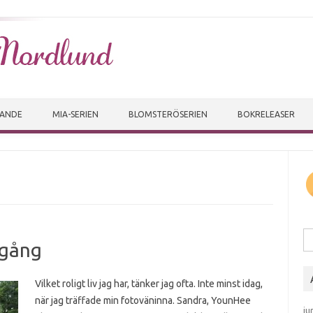
Skip to content
VANDE
MIA-SERIEN
BLOMSTERÖSERIEN
BOKRELEASER
Sö
 gång
Vilket roligt liv jag har, tänker jag ofta. Inte minst idag,
när jag träffade min fotoväninna. Sandra, YounHee
ju