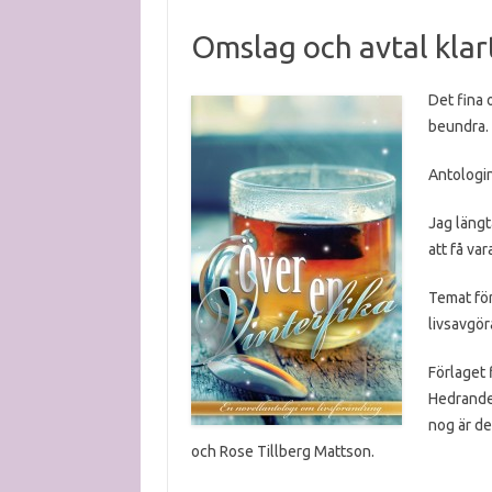
Omslag och avtal klart
Det fina 
beundra.
Antologin
Jag längt
att få var
Temat för 
livsavgör
Förlaget 
Hedrande 
nog är d
och Rose Tillberg Mattson.