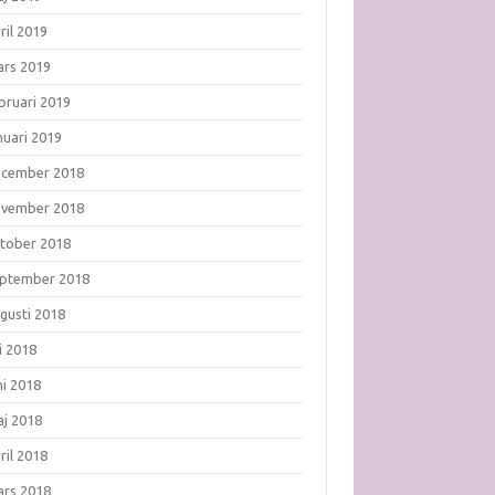
ril 2019
rs 2019
bruari 2019
nuari 2019
ecember 2018
ovember 2018
tober 2018
ptember 2018
gusti 2018
li 2018
ni 2018
j 2018
ril 2018
rs 2018