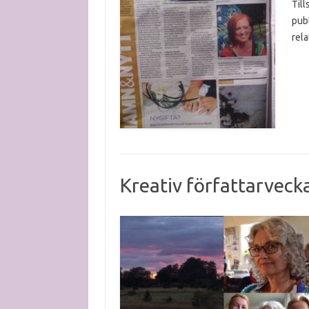
Till
publ
rela
Kreativ författarveck