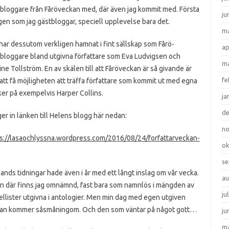
bloggare från Fåröveckan med, där även jag kommit med. Första
ju
en som jag gästbloggar, speciell upplevelse bara det.
ma
har dessutom verkligen hamnat i fint sällskap som Fårö-
ap
bloggare bland utgivna författare som Eva Ludvigsen och
ma
ine Tollström. En av skälen till att Fåröveckan är så givande är
fe
 att få möjligheten att träffa författare som kommit ut med egna
er på exempelvis Harper Collins.
ja
d
er in länken till Helens blogg här nedan:
n
s://lasaochlyssna.wordpress.com/2016/08/24/forfattarveckan-
ok
se
ands tidningar hade även i år med ett långt inslag om vår vecka.
au
n där finns jag omnämnd, fast bara som namnlös i mängden av
ju
llister utgivna i antologier. Men min dag med egen utgiven
an kommer såsmåningom. Och den som väntar på något gott…
ju
ma