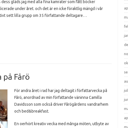
s dess gläds jag med alla fina kamrater som fått böcker
ap
icerade under året. och det är en icke föraktlig mängd i vår
tivt sett lilla grupp om 35 författande deltagare…
ma
fe
ja
d
n
ok
se
a på Fårö
au
För andra året i rad har jag deltagit i författarvecka på
ju
Fårö, anordnad av min författande väninna Camilla
ju
Davidsson som också driver Fårögårdens vandrarhem
ma
och bed&breakfast.
ap
En oerhört kreativ vecka med många möten, utbyte av
ma