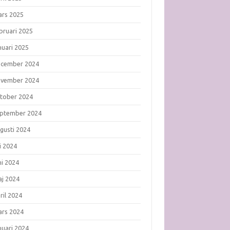
rs 2025
bruari 2025
nuari 2025
ecember 2024
ovember 2024
tober 2024
ptember 2024
gusti 2024
li 2024
ni 2024
j 2024
ril 2024
rs 2024
nuari 2024