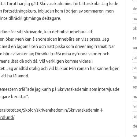
tat förut har jag gått Skrivarakademins författarskola. Jag hade
d
n fortsättningskurs. Inbjudan kom i början av sommaren, men
 inte tillräckligt många deltagare.
n
ok
dline för sitt skrivande, kan definitivt innebära att
se
en ökar. Men kan å andra sidan innebära en viss press. Jag
 med en lagom liten och nätt piska som driver mig framåt. När
au
n blir av tänker jag försöka träffa mina nyfunna vänner och
ju
mmans litet då och då. Vill verkligen komma vidare i
ju
t. Jag är alltid otålig och vill bli klar. Min roman har sannerligen
 att ha tålamod.
ma
ap
semestern träffade jag Karin på Skrivarakademin som intervjuade
agare berättar”.
ma
fe
ersitetet.se/Skolor/skrivarakademin/Skrivarakademin-i-
ja
ordlund/
d
n