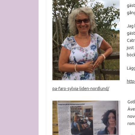
gäst
gång
Jag 
gäst
Catr
just
böck
Lägg
http
pa-faro-sylvia-liden-nordlund/
Gotl
Äve
nove
rom