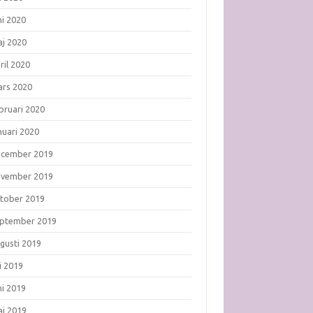
ni 2020
j 2020
ril 2020
rs 2020
bruari 2020
nuari 2020
ecember 2019
ovember 2019
tober 2019
ptember 2019
gusti 2019
li 2019
ni 2019
j 2019