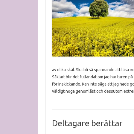
av olika skäl. Ska bli så spännande att läsa n
Såklart blir det fulländat om jag har turen 
för inskickande. Kan inte säga att jag hade go
väldigt noga genomläst och dessutom ext
Deltagare berättar