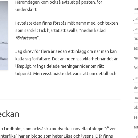
Häromdagen kom också avtalet på posten, för
au
underskrift.
ju
I avtalstexten finns förstås mitt namn med, och texten
ju
som särskilt fick hjärtat att svälla; ”nedan kallad
författaren
”.
ma
ap
Jag skrev för flera år sedan ett inlägg om när man kan
ma
kalla sig författare. Det är ingen självklarhet när det är
lämpligt. Många delade meningar råder om rätt
fe
tidpunkt. Men visst måste det vara rätt om det till och
ja
d
n
ok
eckan
se
au
n Lindholm, som också ska medverka i novellantologin ”Över
interfika” har en blogg som heter Läsa och lyssna. Där finns
ju