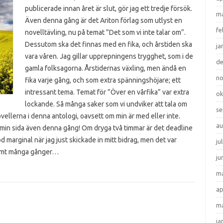
publicerade innan året är slut, gör jag ett tredje försök.
ma
Även denna gång är det Ariton förlag som utlyst en
fe
novelltävling, nu på temat ”Det som vi inte talar om”.
Dessutom ska det finnas med en fika, och årstiden ska
ja
vara våren. Jag gillar upprepningens trygghet, som i de
d
gamla folksagorna. Årstidernas växling, men ändå en
n
fika varje gång, och som extra spänningshöjare; ett
intressant tema. Temat för ”Över en vårfika” var extra
ok
lockande. Så många saker som vi undviker att tala om
se
ovellerna i denna antologi, oavsett om min är med eller inte.
au
på min sida även denna gång! Om dryga två timmar är det deadline
d marginal när jag just skickade in mitt bidrag, men det var
ju
remt många gånger…
ju
ma
ap
ma
ja