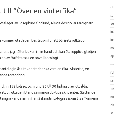
ok
 till ”Över en vinterfika”
se
omslaget av Josephine Öhrlund, Alexis design, är färdigt att
au
ju
ju
 kommer ut i december, lagom för att bli årets julklapp!
ma
ar tills jag håller boken i min hand och kan återuppliva glädjen
ap
a en av författarna i en novellantologi.
ma
antologin är, utöver att det ska vara en fika i vintertid, en
fe
ande förändring.
ja
fick in 152 bidrag, och runt 25 till 30 bidrag blev utvalda.
d
att bli uttagen bland så många duktiga skribenter. Glädjande
n
et några kända namn från Saknadantologin såsom Elsa Tormena
ok
se