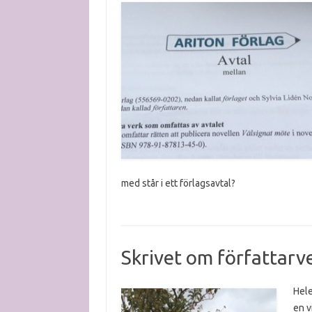
med står i ett förlagsavtal?
Skrivet om författarv
Hele
en v