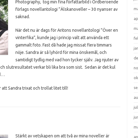
Photography, tog min fina författarbild i Ordberoende
ma
förlags novellantologi ”Älskanoveller – 30 nyanser av
saknad.
ap
ma
När det nu är dags för Aritons novellantologi ”Över en
vinterfika”, kunde jag i princip valt att använda ett
fe
gammalt foto. Fast då hade jag missat flera timmars
ja
nöje. Sandra är så lyhörd för mina önskemål, och
d
samtidigt tydlig med vad hon tycker själv. Jag njuter av
h slutresultatet verkar bli lika bra som sist. Sedan är det kul
n
ad…
ok
se
tt Sandra trixat och trollat litet till!
au
ju
ju
ma
Stärkt av vetskapen om att två av mina noveller är
ap