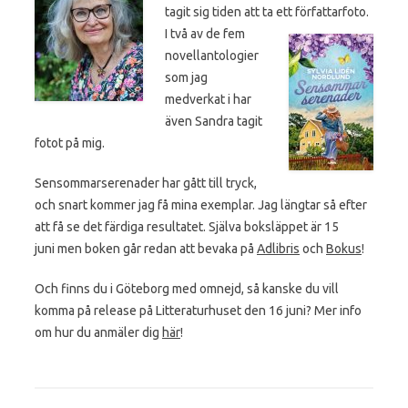
tagit sig tiden att ta ett
författarfoto.
I två av de fem
novellantologier
som jag
medverkat i har
även Sandra tagit
fotot på mig.
Sensommarserenader har gått till tryck,
och snart kommer jag få mina exemplar. Jag längtar så efter
att få se det färdiga resultatet. Själva boksläppet är 15
juni men boken går redan att bevaka på
Adlibris
och
Bokus
!
Och finns du i Göteborg med omnejd, så kanske du vill
komma på release på Litteraturhuset den 16 juni? Mer info
om hur du anmäler dig
här
!