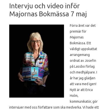
Intervju och video inför
Majornas Bokmässa 7 maj
Förra året var det
premiär för
Majornas
Bokmässa. Ett
väldigt uppskattat
arrangemang
ordnat av Josefin
på Lassbo förlag
och medhjälpare. I
år har jag glädjen
att vara med igen!
Nytt är att Erica
Holm,
kommunikatör, gör
intervjuer med oss författare som ska medverka. Vi hade ett