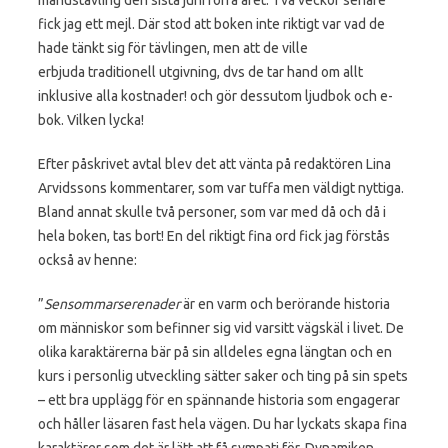
fick jag ett mejl. Där stod att boken inte riktigt var vad de
hade tänkt sig för tävlingen, men att de ville
erbjuda traditionell utgivning, dvs de tar hand om allt
inklusive alla kostnader! och gör dessutom ljudbok och e-
bok. Vilken lycka!
Efter påskrivet avtal blev det att vänta på redaktören Lina
Arvidssons kommentarer, som var tuffa men väldigt nyttiga.
Bland annat skulle två personer, som var med då och då i
hela boken, tas bort! En del riktigt fina ord fick jag förstås
också av henne:
”
Sensommarserenader
är en varm och berörande historia
om människor som befinner sig vid varsitt vägskäl i livet. De
olika karaktärerna bär på sin alldeles egna längtan och en
kurs i personlig utveckling sätter saker och ting på sin spets
– ett bra upplägg för en spännande historia som engagerar
och håller läsaren fast hela vägen. Du har lyckats skapa fina
karaktärer som det är lätt att få sympati för. Dynamiken