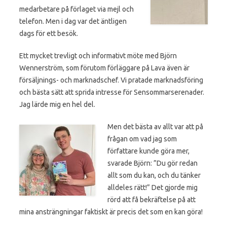
medarbetare på förlaget via mejl och
telefon. Men i dag var det äntligen
dags för ett besök.
Ett mycket trevligt och informativt möte med Björn
Wennerström, som förutom förläggare på Lava även är
försäljnings- och marknadschef. Vi pratade marknadsföring
och bästa sätt att sprida intresse för Sensommarserenader.
Jag lärde mig en hel del.
Men det bästa av allt var att på
frågan om vad jag som
författare kunde göra mer,
svarade Björn: ”Du gör redan
allt som du kan, och du tänker
alldeles rätt!” Det gjorde mig
rörd att få bekräftelse på att
mina ansträngningar faktiskt är precis det som en kan göra!