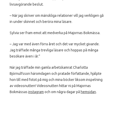
livsavgörande beslut.
– När jag skriver om mänskliga relationer vill jag verkligen gå
in under skinnet och beröra mina läsare.
Sylvia ser fram emot att medverka på Majornas Bokmässa.
– Jag var med även förra året och det var mycket givande.
Jag träffade många trevliga läsare och hoppas på många
besökare även i år.”
När jag träffade min gamla arbetskamrat Charlotta
Björnulfsson häromdagen och pratade författande, hjälpte
hon till med fotot på mig och mina böcker liksom inspelning
av videosnutten! Videosnutten hittar ni på Majornas
Bokmässas
instagram
och om några dagar på
hemsidan
.