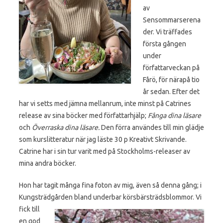
av
Sensommarserena
der. Vi träffades
första gången
under
författarveckan på
Fårö, för närapå tio
år sedan. Efter det
har vi setts med jämna mellanrum, inte minst på Catrines
release av sina böcker med författarhjälp;
Fånga dina läsare
och
Överraska dina läsare.
Den förra användes till min glädje
som kurslitteratur när jag läste 30 p Kreativt Skrivande.
Catrine har i sin tur varit med på Stockholms-releaser av
mina andra böcker.
Hon har tagit många fina foton av mig, även så denna gång; i
Kungsträdgården
bland underbar körsbärsträdsblommor. Vi
fick till
en god