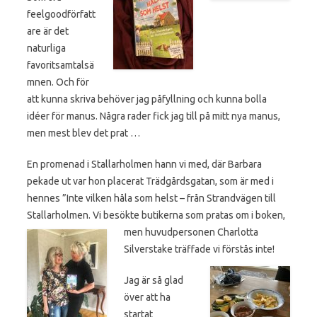
feelgoodförfatt
are är det
naturliga
favoritsamtalsä
mnen. Och för
att kunna skriva behöver jag påfyllning och kunna bolla
idéer för manus. Några rader fick jag till på mitt nya manus,
men mest blev det prat …
En promenad i Stallarholmen hann vi med, där Barbara
pekade ut var hon placerat Trädgårdsgatan, som är med i
hennes ”Inte vilken håla som helst – från Strandvägen till
Stallarholmen. Vi besökte butikerna som pratas om i boken,
men huvudpersonen
Charlotta
Silverstake träffade vi förstås inte!
Jag är så glad
över att ha
startat