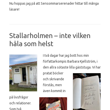
Nu hoppas jag på att Sensommarserenader hittar till många
läsare!
Stallarholmen – inte vilken
håla som helst
I två dagar har jag bott hos min
författarkompis Barbara Kjellström, i
den allra sötaste lilla gäststuga. Vi
har
pratat böcker
och
skrivande
förstås, men
även kommit in
på livsfrågor
och relationer.
Som två