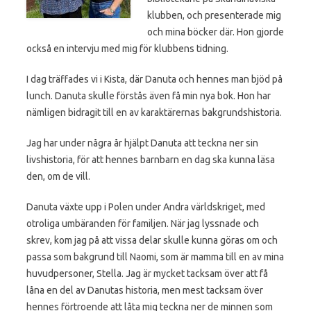
klubben, och presenterade mig
och mina böcker där. Hon gjorde
också en intervju med mig för klubbens tidning.
I dag träffades vi i Kista, där Danuta och hennes man bjöd på
lunch. Danuta skulle förstås även få min nya bok. Hon har
nämligen bidragit till en av karaktärernas bakgrundshistoria.
Jag har under några år hjälpt Danuta att teckna ner sin
livshistoria, för att hennes barnbarn en dag ska kunna läsa
den, om de vill.
Danuta växte upp i Polen under Andra världskriget, med
otroliga umbäranden för familjen. När jag lyssnade och
skrev, kom jag på att vissa delar skulle kunna göras om och
passa som bakgrund till Naomi, som är mamma till en av mina
huvudpersoner, Stella. Jag är mycket tacksam över att få
låna en del av Danutas historia, men mest tacksam över
hennes förtroende att låta mig teckna ner de minnen som