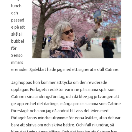
lunch
och
passad
e på att
skåla i
bubbel
för
Senso
mmars
erenader. Självklart hade jag med ett signerat ex till Catrine.
Jag hoppas hon kommer att tycka om den reviderade
upplagan. Förlagets redaktör var inne på samma spår som
Catrine i sina ändringsförslag, och då blev jag ju tvungen att
ge upp en hel del darlings, många precis samma som Catrine
föreslagit och som jag då ändrat till viss del. Men med
förlaget fanns mindre utrymme för egna åsikter, utan det var
bara att skriva om och skriva bättre. Och ifall ni undrar, så
blev det i mina ögon bättre. Och det tror jag att Catrine kan