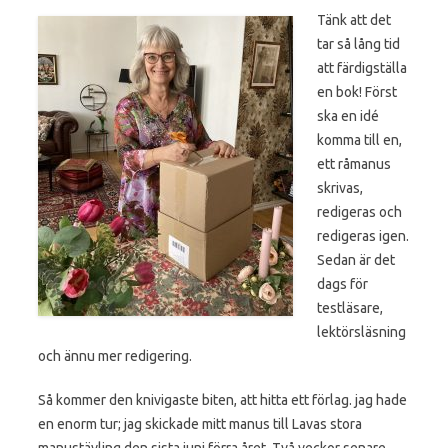
Tänk att det
tar så lång tid
att färdigställa
en bok! Först
ska en idé
komma till en,
ett råmanus
skrivas,
redigeras och
redigeras igen.
Sedan är det
dags för
testläsare,
lektörsläsning
och ännu mer redigering.
Så kommer den knivigaste biten, att hitta ett förlag. jag hade
en enorm tur; jag skickade mitt manus till Lavas stora
manustävling den sista juni förra året. Två veckor senare