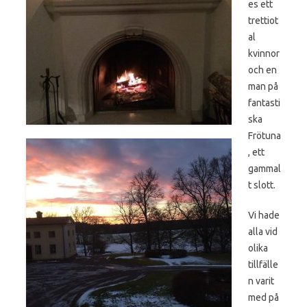
es ett
trettiot
al
kvinnor
och en
man på
fantasti
ska
Frötuna
, ett
gammal
t slott.
Vi hade
alla vid
olika
tillfälle
n varit
med på