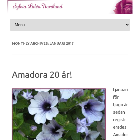
Skip to content
MONTHLY ARCHIVES:
JANUARI 2017
Amadora 20 år!
I januari
för
tjugo år
sedan
registr
erades
Amador