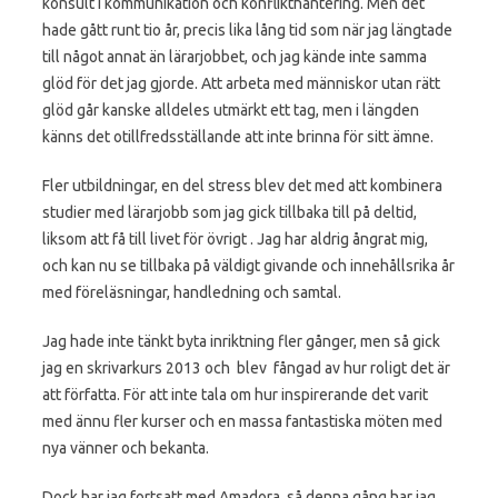
konsult i kommunikation och konflikthantering. Men det
hade gått runt tio år, precis lika lång tid som när jag längtade
till något annat än lärarjobbet, och jag kände inte samma
glöd för det jag gjorde. Att arbeta med människor utan rätt
glöd går kanske alldeles utmärkt ett tag, men i längden
känns det otillfredsställande att inte brinna för sitt ämne.
Fler utbildningar, en del stress blev det med att kombinera
studier med lärarjobb som jag gick tillbaka till på deltid,
liksom att få till livet för övrigt . Jag har aldrig ångrat mig,
och kan nu se tillbaka på väldigt givande och innehållsrika år
med föreläsningar, handledning och samtal.
Jag hade inte tänkt byta inriktning fler gånger, men så gick
jag en skrivarkurs 2013 och blev fångad av hur roligt det är
att författa. För att inte tala om hur inspirerande det varit
med ännu fler kurser och en massa fantastiska möten med
nya vänner och bekanta.
Dock har jag fortsatt med Amadora, så denna gång har jag