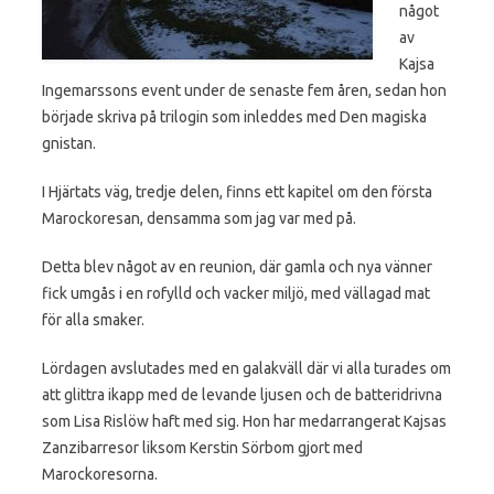
något
av
Kajsa
Ingemarssons event under de senaste fem åren, sedan hon
började skriva på trilogin som inleddes med Den magiska
gnistan.
I Hjärtats väg, tredje delen, finns ett kapitel om den första
Marockoresan, densamma som jag var med på.
Detta blev något av en reunion, där gamla och nya vänner
fick umgås i en rofylld och vacker miljö, med vällagad mat
för alla smaker.
Lördagen avslutades med en galakväll där vi alla turades om
att glittra ikapp med de levande ljusen och de batteridrivna
som Lisa Rislöw haft med sig. Hon har medarrangerat Kajsas
Zanzibarresor liksom Kerstin Sörbom gjort med
Marockoresorna.