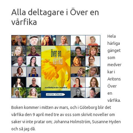
Alla deltagare i Över en
vårfika
Hela
härliga
gänget
som
medver
kar i
Aritons
Över
en
vårfika.
Boken kommer i mitten av mars, och i Göteborg blir det
vårfika den 9 april med tre av oss som skrivit noveller om
saker vi inte pratar om; Johanna Holmström, Susanne Hyden
och så jag då.