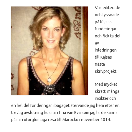
Vi mediterade
och lyssnade
på Kajsas
funderingar
och fick ta del
av
inledningen
till Kajsas
nästa
skrivprojekt.
Med mycket
skratt, många
insikter och
en hel del funderingar i bagaget återvände jag hem efter en
trevlig avslutning hos min fina vän Eva som jag lärde känna
på min oförglömliga resa till Marocko i november 2014.