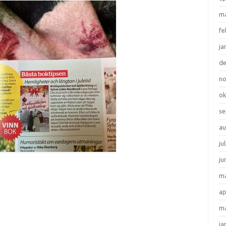
ma
fe
ja
d
n
ok
se
au
ju
ju
ma
ap
ma
ja