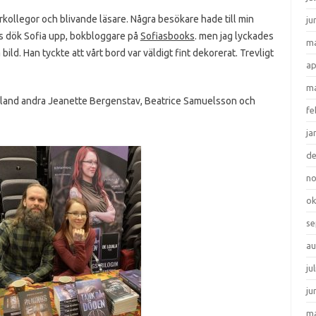
ttarkollegor och blivande läsare. Några besökare hade till min
ju
is dök Sofia upp, bokbloggare på
Sofiasbooks
. men jag lyckades
ma
ild. Han tyckte att vårt bord var väldigt fint dekorerat. Trevligt
ap
ma
m bland andra Jeanette Bergenstav, Beatrice Samuelsson och
fe
ja
d
n
ok
se
au
ju
ju
ma