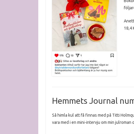
Bokbl
följa
Anett
18,4 K
Hemmets Journal num
Så himla kul att få finnas med på Titti Holmq
vara med i en mini-intervju om min julroman o