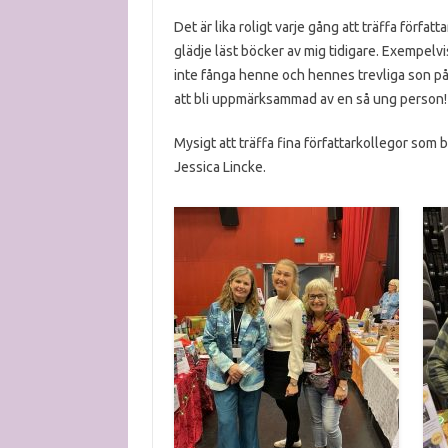
Det är lika roligt varje gång att träffa förfa
glädje läst böcker av mig tidigare. Exempelv
inte fånga henne och hennes trevliga son på b
att bli uppmärksammad av en så ung person!
Mysigt att träffa fina författarkollegor so
Jessica Lincke.