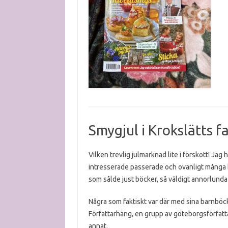
Smygjul i Krokslätts f
Vilken trevlig julmarknad lite i förskott! J
intresserade passerade och ovanligt många k
som sålde just böcker, så väldigt annorlunda
Några som faktiskt var där med sina barnböck
Författarhäng, en grupp av göteborgsförfatta
annat.