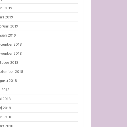
ril 2019
rs 2019
bruari 2019
nuari 2019
ecember 2018
ovember 2018
tober 2018
ptember 2018
gusti 2018
li 2018
ni 2018
j 2018
ril 2018
rs 2018