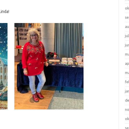
ok
Linda!
se
au
ju
ju
ma
ap
ma
fe
ja
d
n
ok
se