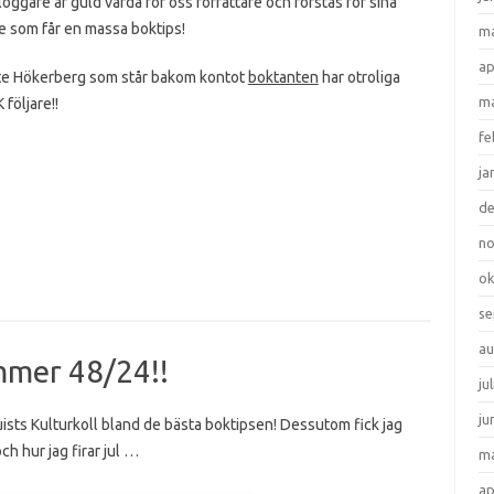
oggare är guld värda för oss författare och förstås för sina
re som får en massa boktips!
ma
ap
e Hökerberg som står bakom kontot
boktanten
har otroliga
ma
 följare!!
fe
ja
d
n
ok
se
au
mer 48/24!!
ju
ju
uists Kulturkoll bland de bästa boktipsen! Dessutom fick jag
ch hur jag firar jul …
ma
ap