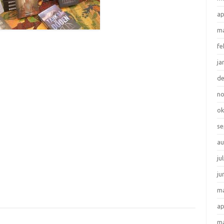
ap
ma
fe
ja
d
n
ok
se
au
ju
ju
ma
ap
ma