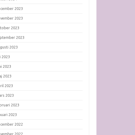
ecember 2023
ovember 2023
tober 2023
ptember 2023
gusti 2023
li 2023
ni 2023
j 2023
ril 2023
rs 2023
bruari 2023
nuari 2023
ecember 2022
ovember 2022