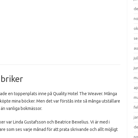
d
n
ok
se
au
ju
ju
abriker
ma
ap
ag hade en toppenplats inne på Quality Hotel The Weaver. Många
ma
öpte mina böcker. Men det var förstås inte så många utställare
fe
 än vanliga bokmässor.
ja
er var Linda Gustafsson och Beatrice Bexelius. Vi är med i
d
re som ses varje månad för att prata skrivande och allt möjligt
n