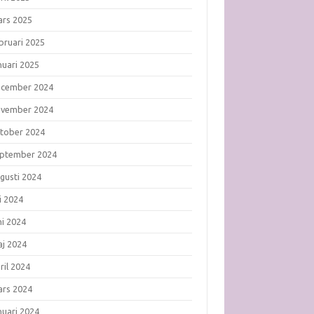
rs 2025
bruari 2025
nuari 2025
ecember 2024
ovember 2024
tober 2024
ptember 2024
gusti 2024
li 2024
ni 2024
j 2024
ril 2024
rs 2024
nuari 2024