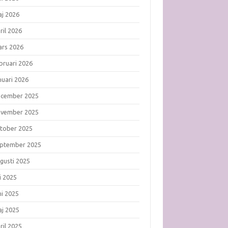
j 2026
ril 2026
rs 2026
bruari 2026
nuari 2026
ecember 2025
ovember 2025
tober 2025
ptember 2025
gusti 2025
li 2025
ni 2025
j 2025
ril 2025