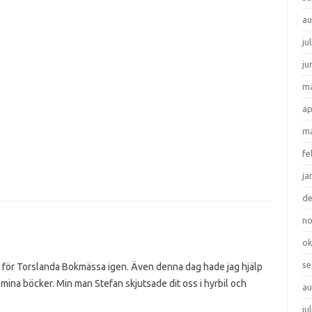
au
ju
ju
ma
ap
ma
fe
ja
d
n
ok
se
s för Torslanda Bokmässa igen. Även denna dag hade jag hjälp
 mina böcker. Min man Stefan skjutsade dit oss i hyrbil och
au
ju