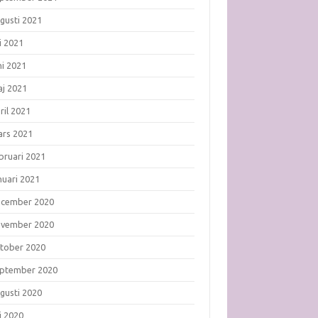
gusti 2021
li 2021
ni 2021
j 2021
ril 2021
rs 2021
bruari 2021
nuari 2021
ecember 2020
ovember 2020
tober 2020
ptember 2020
gusti 2020
li 2020