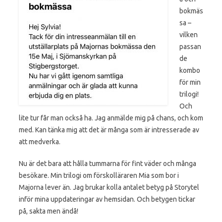
bokmäs
sa –
vilken
passan
de
kombo
för min
trilogi!
Och
lite tur får man också ha. Jag anmälde mig på chans, och kom
med. Kan tänka mig att det är många som är intresserade av
att medverka.
Nu är det bara att hålla tummarna för fint väder och många
besökare. Min trilogi om förskolläraren Mia som bor i
Majorna lever än. Jag brukar kolla antalet betyg på Storytel
inför mina uppdateringar av hemsidan. Och betygen tickar
på, sakta men ändå!