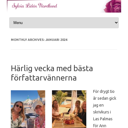
Skip to content
MONTHLY ARCHIVES:
JANUARI 2024
Härlig vecka med bästa
författarvännerna
För drygt tio
år sedan gick
jag en
skrivkurs i
Las Palmas
för Ann