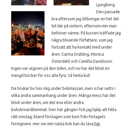
Ljungberg.
Den passade
bra eftersom jag tillbringar en hel del
tid där på vintern, eftersom min man
behöver värme. På kursen träffade jag
några blivande författare, som jag
fortsatt att ha kontakt med under
åren: Carina Drätting, Monica
Österdahl och Camilla Davidsson.
Ingen var utgiven på den tiden, och nu har det blivit en
mängd böcker för oss alla fyra. Så himla kul!
De brukar bo hos mig under bokmässan, men vi har setts i
olika andra sammanhang under åren. Många mess har det
blivit under åren, om det ena eller andra
bokskrivardilemmat. Den här gången fick jag hjälp att hitta
rätt omslag, bland förslagen som kom från förlagets
formgivare. mer om min nästa bok kan du läsa
här
.