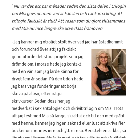
”
Nu var det ett par månader sedan den sista delen i trilogin
om Mia gavs ut, men vad är känslan och tankarna kring
att
trilogin faktiskt är slut? Att resan som du gjort tillsammans
med Mia nu inte längre ska utvecklas framöver?
-Jag känner mig otroligt stolt över vad jag har åstadkommit
och förundrad över att jag faktiskt
genomförde det stora projekt som jag
drömde om. I morse hade jag kontakt
med en vän som jag lärde känna för
drygt fem år sedan. På den tiden hade
jag bara vaga funderingar att börja
skriva på allvar, efter några
skrivkurser. Sedan dess har jag
medverkat i sex antologier och skrivit trilogin om Mia. Trots
att jag levt med Mia så länge, skrattat och till och med gråtit
med henne, känner jag ingen saknad eller lust att skriva fler
böcker om hennes inre och yttre resa. Berättelsen är klar, så
långt som läsaren får följa med, och jag själv är också väldigt