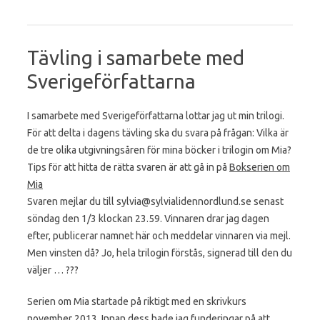
Tävling i samarbete med
Sverigeförfattarna
I samarbete med Sverigeförfattarna lottar jag ut min trilogi.
För att delta i dagens tävling ska du svara på frågan: Vilka är
de tre olika utgivningsåren för mina böcker i trilogin om Mia?
Tips för att hitta de rätta svaren är att gå in på
Bokserien om
Mia
Svaren mejlar du till sylvia@sylvialidennordlund.se senast
söndag den 1/3 klockan 23.59. Vinnaren drar jag dagen
efter, publicerar namnet här och meddelar vinnaren via mejl.
Men vinsten då? Jo, hela trilogin förstås, signerad till den du
väljer …
?
?
?
Serien om Mia startade på riktigt med en skrivkurs
november 2013. Innan dess hade jag funderingar på att