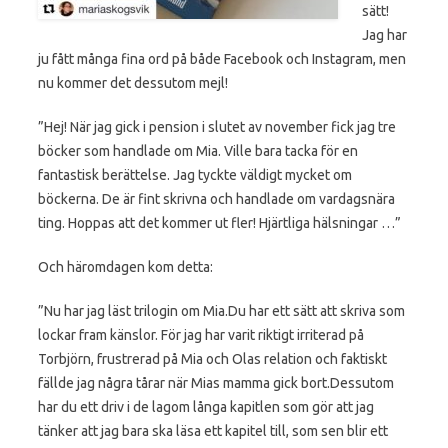
sätt!
Jag har
ju fått många fina ord på både Facebook och Instagram, men
nu kommer det dessutom mejl!
”Hej! När jag gick i pension i slutet av november fick jag tre
böcker som handlade om Mia. Ville bara tacka för en
fantastisk berättelse. Jag tyckte väldigt mycket om
böckerna. De är fint skrivna och handlade om vardagsnära
ting. Hoppas att det kommer ut fler! Hjärtliga hälsningar …”
Och häromdagen kom detta:
”Nu har jag läst trilogin om Mia.Du har ett sätt att skriva som
lockar fram känslor. För jag har varit riktigt irriterad på
Torbjörn, frustrerad på Mia och Olas relation och faktiskt
fällde jag några tårar när Mias mamma gick bort.Dessutom
har du ett driv i de lagom långa kapitlen som gör att jag
tänker att jag bara ska läsa ett kapitel till, som sen blir ett