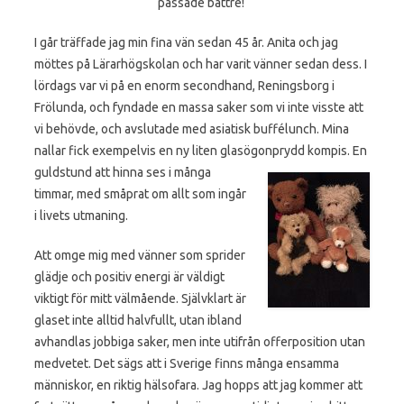
passade bättre!
I går träffade jag min fina vän sedan 45 år. Anita och jag
möttes på Lärarhögskolan och har varit vänner sedan dess. I
lördags var vi på en enorm secondhand, Reningsborg i
Frölunda, och fyndade en massa saker som vi inte visste att
vi behövde, och avslutade med asiatisk buffélunch. Mina
nallar fick exempelvis en ny liten glasögonprydd kompis.
En
guldstund att hinna ses i många
timmar, med småprat om allt som ingår
i livets utmaning.
Att omge mig med vänner som sprider
glädje och positiv energi är väldigt
viktigt för mitt välmående. Självklart är
glaset inte alltid halvfullt, utan ibland
avhandlas jobbiga saker, men inte utifrån offerposition utan
medvetet. Det sägs att i Sverige finns många ensamma
människor, en riktig hälsofara. Jag hopps att jag kommer att