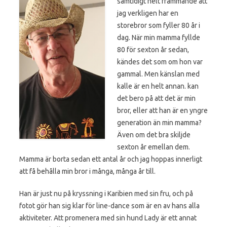
samtidigt helt främmande att
jag verkligen har en
storebror som fyller 80 år i
dag. När min mamma fyllde
80 för sexton år sedan,
kändes det som om hon var
gammal. Men känslan med
kalle är en helt annan. kan
det bero på att det är min
bror, eller att han är en yngre
generation än min mamma?
Även om det bra skiljde
sexton år emellan dem.
Mamma är borta sedan ett antal år och jag hoppas innerligt
att få behålla min bror i många, många år till.
Han är just nu på kryssning i Karibien med sin fru, och på
fotot gör han sig klar för line-dance som är en av hans alla
aktiviteter. Att promenera med sin hund Lady är ett annat