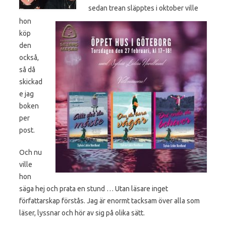
sedan trean släpptes i oktober ville
hon
köp
den
också,
så då
skickad
e jag
boken
per
post.
Och nu
ville
hon
säga hej och prata en stund … Utan läsare inget
författarskap förstås. Jag är enormt tacksam över alla som
läser, lyssnar och hör av sig på olika sätt.