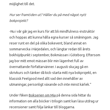
möjlighet till det.
Hur ser framtiden ut? Håller du på med något nytt
bokprojekt?
-Nu i vår går jag en kurs för att bli mindfulness-instruktör
och hoppas att kunna hålla egna kurser så småningom. Jag
reser runt en del på olika bokevent, bland annat en
sommarvecka i Härjedalen, och längtar redan till årets
bokhöjdpunkt i september, Bokmässan i Göteborg. Eftersom
jag bor mitt emot mässan blir min lägenhet full av
övernattande författarvänner. I augusti ska jag gå en
skrivkurs och tänker då kick-starta mitt nya bokprojekt, en
klassisk Feelgood med allt vad den innehåller av
utmaningar, personligt växande och inte minst kärlek.”
Under fliken
Bokserien om Mia
på denna sida hittar du
information om alla böcker i trilogin samt kan läsa utdrag ur
recensioner samt följa länkar till bloggarna.