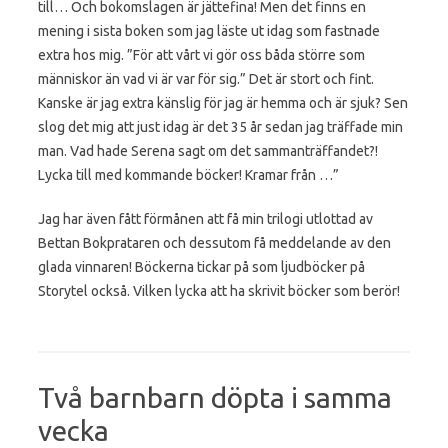
till… Och bokomslagen är jättefina! Men det finns en
mening i sista boken som jag läste ut idag som fastnade
extra hos mig. ”För att vårt vi gör oss båda större som
människor än vad vi är var för sig.” Det är stort och fint.
Kanske är jag extra känslig för jag är hemma och är sjuk? Sen
slog det mig att just idag är det 35 år sedan jag träffade min
man. Vad hade Serena sagt om det sammanträffandet?!
Lycka till med kommande böcker! Kramar från …”
Jag har även fått förmånen att få min trilogi utlottad av
Bettan Bokprataren och dessutom få meddelande av den
glada vinnaren! Böckerna tickar på som ljudböcker på
Storytel också. Vilken lycka att ha skrivit böcker som berör!
Två barnbarn döpta i samma
vecka