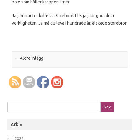
nöje som håller kroppen i trim.
Jag hurrar för kalle via Facebook tills jag får göra det i
verkligheten. Ja må du leva i hundrade år, älskade storebror!
Post navigation
←
Äldre inlägg
Sök efter:
Arkiv
juni 2026