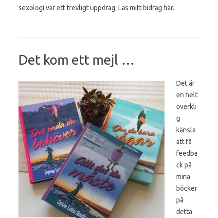
sexologi var ett trevligt uppdrag. Läs mitt bidrag
här
.
Det kom ett mejl …
Det är
en helt
overkli
g
känsla
att få
feedba
ck på
mina
böcker
på
detta