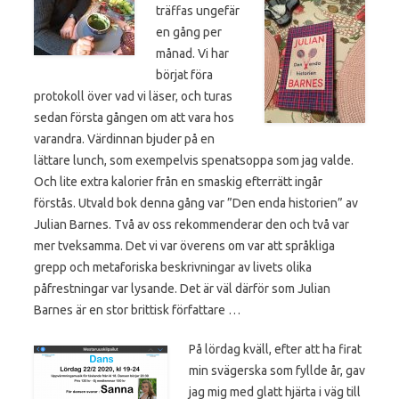
träffas ungefär
en gång per
månad. Vi har
börjat föra
protokoll över vad vi läser, och turas
sedan första gången om att vara hos
varandra. Värdinnan bjuder på en
lättare lunch, som exempelvis spenatsoppa som jag valde.
Och lite extra kalorier från en smaskig efterrätt ingår
förstås. Utvald bok denna gång var ”Den enda historien” av
Julian Barnes. Två av oss rekommenderar den och två var
mer tveksamma. Det vi var överens om var att språkliga
grepp och metaforiska beskrivningar av livets olika
påfrestningar var lysande. Det är väl därför som Julian
Barnes är en stor brittisk författare …
På lördag kväll, efter att ha firat
min svägerska som fyllde år, gav
jag mig med glatt hjärta i väg till