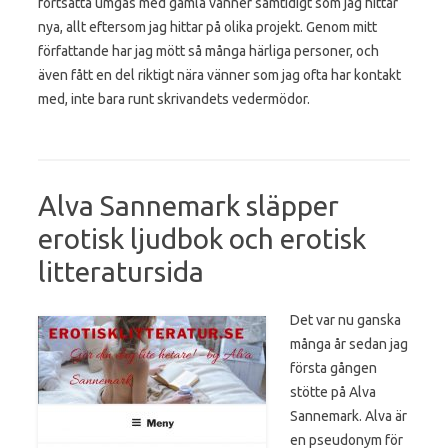
fortsätta umgås med gamla vänner samtidigt som jag hittar
nya, allt eftersom jag hittar på olika projekt. Genom mitt
författande har jag mött så många härliga personer, och
även fått en del riktigt nära vänner som jag ofta har kontakt
med, inte bara runt skrivandets vedermödor.
Alva Sannemark släpper
erotisk ljudbok och erotisk
litteratursida
Det var nu ganska
många år sedan jag
första gången
stötte på Alva
Sannemark. Alva är
en pseudonym för