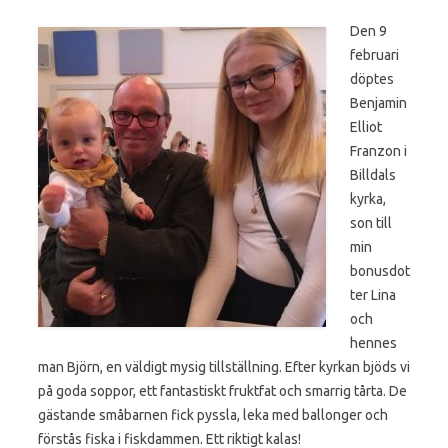
Den 9
februari
döptes
Benjamin
Elliot
Franzon i
Billdals
kyrka,
son till
min
bonusdot
ter Lina
och
hennes
man Björn, en väldigt mysig tillställning. Efter kyrkan bjöds vi
på goda soppor, ett fantastiskt fruktfat och smarrig tårta. De
gästande småbarnen fick pyssla, leka med ballonger och
förstås fiska i fiskdammen. Ett riktigt kalas!