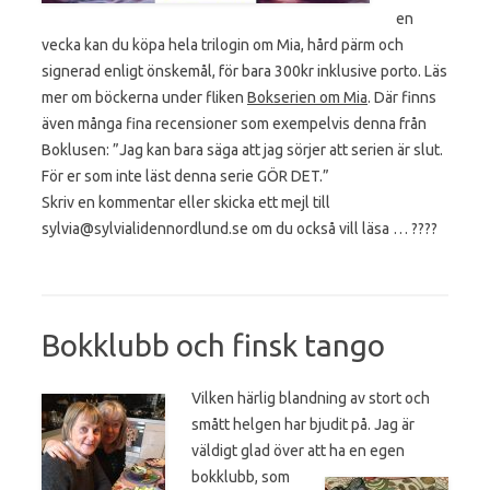
en
vecka kan du köpa hela trilogin om Mia, hård pärm och
signerad enligt önskemål, för bara 300kr inklusive porto. Läs
mer om böckerna under fliken
Bokserien om Mia
. Där finns
även många fina recensioner som exempelvis denna från
Boklusen: ”Jag kan bara säga att jag sörjer att serien är slut.
För er som inte läst denna serie GÖR DET.”
Skriv en kommentar eller skicka ett mejl till
sylvia@sylvialidennordlund.se om du också vill läsa … ????
Bokklubb och finsk tango
Vilken härlig blandning av stort och
smått helgen har bjudit på. Jag är
väldigt glad över att ha en egen
bokklubb, som