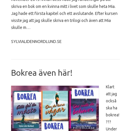
skriva en bok om en kvinna mitt i livet som skulle heta Mia.
Jag hade ett första kapitel och ett avslutande. Efter kursen
visste jag att jag skulle skriva en trilogi och även att Mia
skulle m…
SYLVIALIDENNORDLUND.SE
Bokrea även här!
Klart
att jag
också
ska ha
bokrea!
???
Under