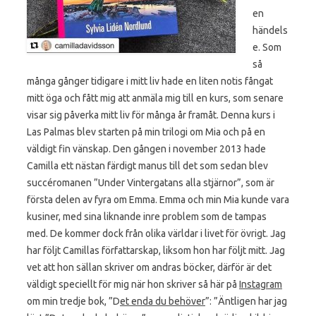
en
händels
e. Som
så
många gånger tidigare i mitt liv hade en liten notis fångat
mitt öga och fått mig att anmäla mig till en kurs, som senare
visar sig påverka mitt liv för många år framåt. Denna kurs i
Las Palmas blev starten på min trilogi om Mia och på en
väldigt fin vänskap. Den gången i november 2013 hade
Camilla ett nästan färdigt manus till det som sedan blev
succéromanen ”Under Vintergatans alla stjärnor”, som är
första delen av fyra om Emma. Emma och min Mia kunde vara
kusiner, med sina liknande inre problem som de tampas
med. De kommer dock från olika världar i livet för övrigt. Jag
har följt Camillas författarskap, liksom hon har följt mitt. Jag
vet att hon sällan skriver om andras böcker, därför är det
väldigt speciellt för mig när hon skriver så här på
Instagram
om min tredje bok, ”D
et enda du behöver
”: ”Äntligen har jag