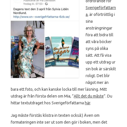
ordförande för
Sverigeförfattarn
a
, är oförtröttlig i
sina
ansträngningar
föra att bidra till
att våra böcker
syns på olika
sätt. Att få visa
upp ett utdrag ur
sin bok är särskilt
roligt. Det blir
något mer än
bara ett foto, och kan kanske locka till mer läsning. Mitt
utdrag är från första delen om Mia, ”
Allt det du måste
”. Du
hittar textutdraget hos Sverigeförfattarna
här
.
Jag måste förstås klistra in texten också:) Även om
formateringen inte ser ut som den gör i boken, men det