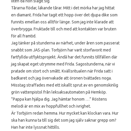
liten då hon slagit sig.
Tårarna flödar, läkande tårar. Mitt i det mörka har jag hittat
en diamant. Frida har tagit ett hopp över det djupa dike som
funnits emellan oss alltför länge. Som jag inte klarade att
överbrygga. Fruktade till och med att kontakten var bruten
för all framtid.
Jag tänker på stunderna av närhet, under åren som passerat
snabbt som JAS-plan. Torbjörn har varit storfavorit med
fartfyllda utflyktsprojekt. Ändå har det funnits tillfällen där
jag skapat eget utrymme med Frida. Sagostunderna, när vi
pratade om stort och smått. Kvällsritualen när Frida satt i
badkaret och jag övervakade att öronen tvättades noga.
Misstag straffades med ett iskallt sprut av en genomskinlig
grön vattenpistol från leksaksautomaten på Hemköp.
”Pappa kan hjälpa dig. Jag hämtar honom …” Röstens
melodi är en mix av hoppfullhet och ivrighet.
Är Torbjörn redan hemma. Hur mycket kan klockan vara. Hur
ska han kunna ta till sig det som jag själv saknar grepp om?
Han har inte lyssnat hittills.