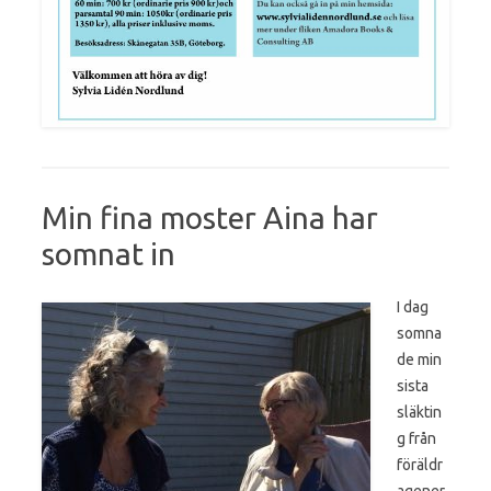
Min fina moster Aina har
somnat in
I dag
somna
de min
sista
släktin
g från
föräldr
agener