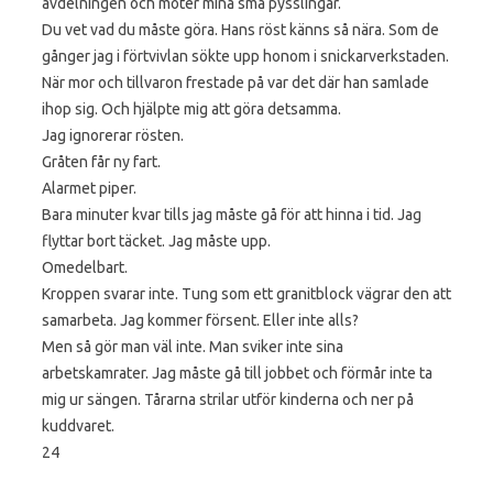
avdelningen och möter mina små pysslingar.
Du vet vad du måste göra. Hans röst känns så nära. Som de
gånger jag i förtvivlan sökte upp honom i snickarverkstaden.
När mor och tillvaron frestade på var det där han samlade
ihop sig. Och hjälpte mig att göra detsamma.
Jag ignorerar rösten.
Gråten får ny fart.
Alarmet piper.
Bara minuter kvar tills jag måste gå för att hinna i tid. Jag
flyttar bort täcket. Jag måste upp.
Omedelbart.
Kroppen svarar inte. Tung som ett granitblock vägrar den att
samarbeta. Jag kommer försent. Eller inte alls?
Men så gör man väl inte. Man sviker inte sina
arbetskamrater. Jag måste gå till jobbet och förmår inte ta
mig ur sängen. Tårarna strilar utför kinderna och ner på
kuddvaret.
24