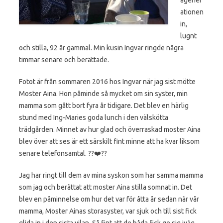
ationen
in,
lugnt
och stilla, 92 år gammal. Min kusin Ingvar ringde några
timmar senare och berättade.
Fotot är från sommaren 2016 hos Ingvar när jag sist mötte
Moster Aina. Hon påminde så mycket om sin syster, min
mamma som gått bort fyra år tidigare. Det blev en härlig
stund med Ing-Maries goda lunch i den välskötta
trädgården. Minnet av hur glad och överraskad moster Aina
blev över att ses är ett särskilt fint minne att ha kvar liksom
senare telefonsamtal.
??
❤️
??
Jag har ringt till dem av mina syskon som har samma mamma
som jag och berättat att moster Aina stilla somnat in. Det
blev en påminnelse om hur det var för åtta år sedan när vår
mamma, Moster Ainas storasyster, var sjuk och till sist fick
glida in i den sista vilan. Så fint att de båda fick ge sig iväg