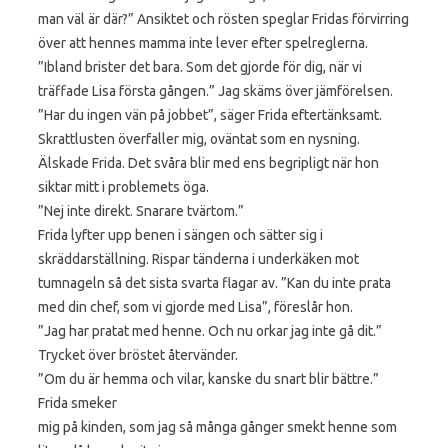
man väl är där?” Ansiktet och rösten speglar Fridas förvirring
över att hennes mamma inte lever efter spelreglerna.
”Ibland brister det bara. Som det gjorde för dig, när vi
träffade Lisa första gången.” Jag skäms över jämförelsen.
”Har du ingen vän på jobbet”, säger Frida eftertänksamt.
Skrattlusten överfaller mig, oväntat som en nysning.
Älskade Frida. Det svåra blir med ens begripligt när hon
siktar mitt i problemets öga.
”Nej inte direkt. Snarare tvärtom.”
Frida lyfter upp benen i sängen och sätter sig i
skräddarställning. Rispar tänderna i underkäken mot
tumnageln så det sista svarta flagar av. ”Kan du inte prata
med din chef, som vi gjorde med Lisa”, föreslår hon.
”Jag har pratat med henne. Och nu orkar jag inte gå dit.”
Trycket över bröstet återvänder.
”Om du är hemma och vilar, kanske du snart blir bättre.”
Frida smeker
mig på kinden, som jag så många gånger smekt henne som