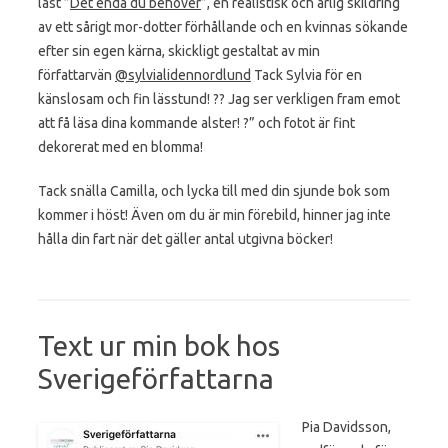
läst ”
Det enda du behöver
”, en realistisk och ärlig skildring
av ett sårigt mor-dotter förhållande och en kvinnas sökande
efter sin egen kärna, skickligt gestaltat av min
författarvän
@sylvialidennordlund
Tack Sylvia för en
känslosam och fin lässtund! ?? Jag ser verkligen fram emot
att få läsa dina kommande alster! ?” och fotot är fint
dekorerat med en blomma!
Tack snälla Camilla, och lycka till med din sjunde bok som
kommer i höst! Även om du är min förebild, hinner jag inte
hålla din fart när det gäller antal utgivna böcker!
Text ur min bok hos
Sverigeförfattarna
Pia Davidsson,