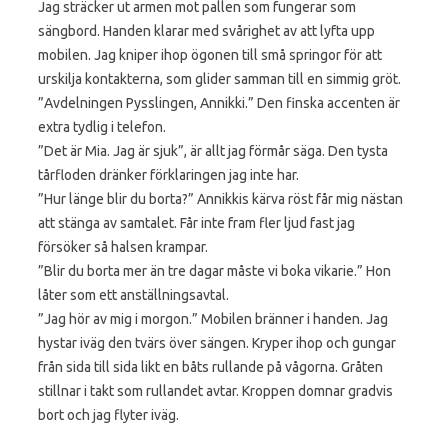
Jag sträcker ut armen mot pallen som fungerar som
sängbord. Handen klarar med svårighet av att lyfta upp
mobilen. Jag kniper ihop ögonen till små springor för att
urskilja kontakterna, som glider samman till en simmig gröt.
”Avdelningen Pysslingen, Annikki.” Den finska accenten är
extra tydlig i telefon.
”Det är Mia. Jag är sjuk”, är allt jag förmår säga. Den tysta
tårfloden dränker förklaringen jag inte har.
”Hur länge blir du borta?” Annikkis kärva röst får mig nästan
att stänga av samtalet. Får inte fram fler ljud fast jag
försöker så halsen krampar.
”Blir du borta mer än tre dagar måste vi boka vikarie.” Hon
låter som ett anställningsavtal.
”Jag hör av mig i morgon.” Mobilen bränner i handen. Jag
hystar iväg den tvärs över sängen. Kryper ihop och gungar
från sida till sida likt en båts rullande på vågorna. Gråten
stillnar i takt som rullandet avtar. Kroppen domnar gradvis
bort och jag flyter iväg.