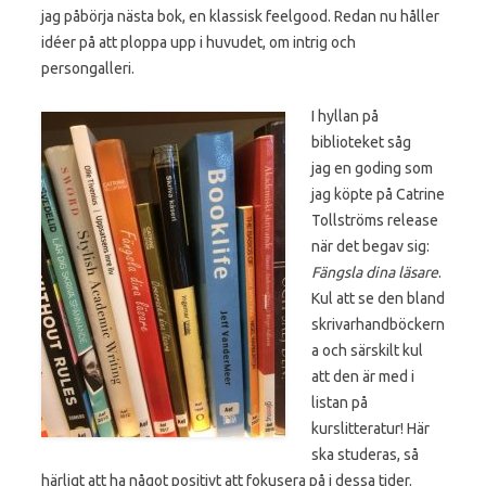
jag påbörja nästa bok, en klassisk feelgood. Redan nu håller
idéer på att ploppa upp i huvudet, om intrig och
persongalleri.
I hyllan på
biblioteket såg
jag en goding som
jag köpte på Catrine
Tollströms release
när det begav sig:
Fängsla dina läsare
.
Kul att se den bland
skrivarhandböckern
a och särskilt kul
att den är med i
listan på
kurslitteratur! Här
ska studeras, så
härligt att ha något positivt att fokusera på i dessa tider.