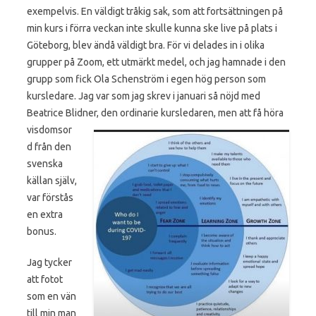
exempelvis. En väldigt tråkig sak, som att fortsättningen på
min kurs i förra veckan inte skulle kunna ske live på plats i
Göteborg, blev ändå väldigt bra. För vi delades in i olika
grupper på Zoom, ett utmärkt medel, och jag hamnade i den
grupp som fick Ola Schenström i egen hög person som
kursledare. Jag var som jag skrev i januari så nöjd med
Beatrice Blidner, den ordinarie kursledaren, men att få höra
visdomsor
d från den
svenska
källan själv,
var förstås
en extra
bonus.
Jag tycker
att fotot
som en vän
till min man