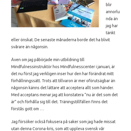
blir
annorlu
nda än
jag har
tänkt
eller önskat. De senaste månaderna borde det ha blivit
svårare än någonsin.
Även om jag påbörjade min utbildning till
Mindfulnessinstruktör hos Mindfulnesscenter i januari, är
det nu först jag verkligen inser hur den har förändrat mitt
förhållningssätt. Trots att tillvaron är mer oförutsägbar än
någonsin känns det lättare att acceptera allt som händer.
Med acceptans menar jag att konstatera ”nu är det som det
är” och förhålla sig till det. Träningstillfällen finns det
förstås gott om …
Jag försöker också fokusera på saker som jag hade missat
utan denna Corona-kris, som att uppleva svensk vår