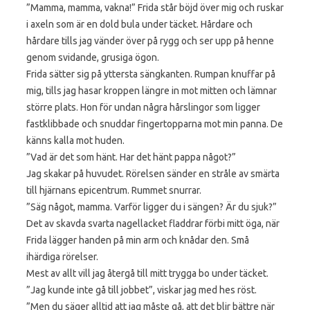
”Mamma, mamma, vakna!” Frida står böjd över mig och ruskar
i axeln som är en dold bula under täcket. Hårdare och
hårdare tills jag vänder över på rygg och ser upp på henne
genom svidande, grusiga ögon.
Frida sätter sig på yttersta sängkanten. Rumpan knuffar på
mig, tills jag hasar kroppen längre in mot mitten och lämnar
större plats. Hon för undan några hårslingor som ligger
fastklibbade och snuddar fingertopparna mot min panna. De
känns kalla mot huden.
”Vad är det som hänt. Har det hänt pappa något?”
Jag skakar på huvudet. Rörelsen sänder en stråle av smärta
till hjärnans epicentrum. Rummet snurrar.
”Säg något, mamma. Varför ligger du i sängen? Är du sjuk?”
Det av skavda svarta nagellacket fladdrar förbi mitt öga, när
Frida lägger handen på min arm och knådar den. Små
ihärdiga rörelser.
Mest av allt vill jag återgå till mitt trygga bo under täcket.
”Jag kunde inte gå till jobbet”, viskar jag med hes röst.
”Men du säger alltid att jag måste gå, att det blir bättre när