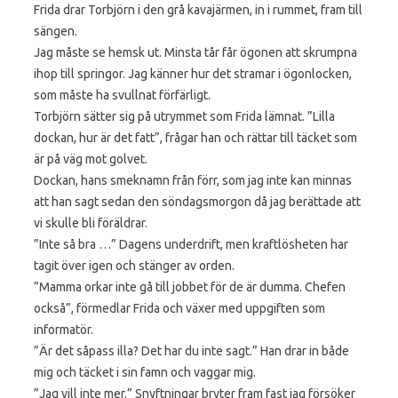
Frida drar Torbjörn i den grå kavajärmen, in i rummet, fram till
sängen.
Jag måste se hemsk ut. Minsta tår får ögonen att skrumpna
ihop till springor. Jag känner hur det stramar i ögonlocken,
som måste ha svullnat förfärligt.
Torbjörn sätter sig på utrymmet som Frida lämnat. ”Lilla
dockan, hur är det fatt”, frågar han och rättar till täcket som
är på väg mot golvet.
Dockan, hans smeknamn från förr, som jag inte kan minnas
att han sagt sedan den söndagsmorgon då jag berättade att
vi skulle bli föräldrar.
”Inte så bra …” Dagens underdrift, men kraftlösheten har
tagit över igen och stänger av orden.
”Mamma orkar inte gå till jobbet för de är dumma. Chefen
också”, förmedlar Frida och växer med uppgiften som
informatör.
”Är det såpass illa? Det har du inte sagt.” Han drar in både
mig och täcket i sin famn och vaggar mig.
”Jag vill inte mer.” Snyftningar bryter fram fast jag försöker