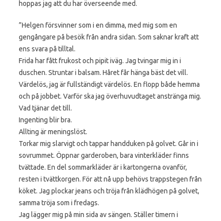
hoppas jag att du har överseende med.
”Helgen försvinner som i en dimma, med mig som en
gengångare på besök från andra sidan. Som saknar kraft att
ens svara på tilltal.
Frida har fått frukost och pipit iväg. Jag tvingar mig in i
duschen. Struntar i balsam. Håret får hänga bäst det vill.
Värdelös, jag är fullständigt värdelös. En flopp både hemma
och på jobbet. Varför ska jag överhuvudtaget anstränga mig.
Vad tjänar det till.
Ingenting blir bra.
Allting är meningslöst.
Torkar mig slarvigt och tappar handduken på golvet. Går in i
sovrummet. Öppnar garderoben, bara vinterkläder finns
tvättade. En del sommarkläder är i kartongerna ovanför,
resten i tvättkorgen. För att nå upp behövs trappstegen från
köket. Jag plockar jeans och tröja från klädhögen på golvet,
samma tröja som i fredags.
Jag lägger mig på min sida av sängen. Ställer timern i