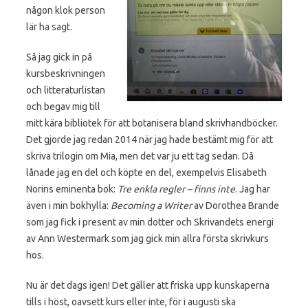
någon klok person
lär ha sagt.
Så jag gick in på
kursbeskrivningen
och litteraturlistan
och begav mig till
mitt kära bibliotek för att botanisera bland skrivhandböcker.
Det gjorde jag redan 2014 när jag hade bestämt mig för att
skriva trilogin om Mia, men det var ju ett tag sedan. Då
lånade jag en del och köpte en del, exempelvis Elisabeth
Norins eminenta bok:
Tre enkla regler – finns inte
. Jag har
även i min bokhylla:
Becoming a Writer
av Dorothea Brande
som jag fick i present av min dotter och Skrivandets energi
av Ann Westermark som jag gick min allra första skrivkurs
hos.
Nu är det dags igen! Det gäller att friska upp kunskaperna
tills i höst, oavsett kurs eller inte, för i augusti ska