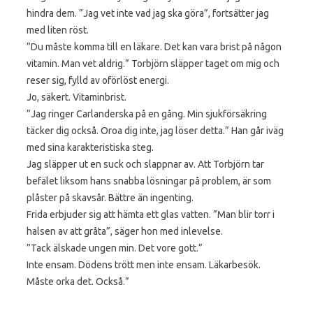
hindra dem. ”Jag vet inte vad jag ska göra”, fortsätter jag
med liten röst.
”Du måste komma till en läkare. Det kan vara brist på någon
vitamin. Man vet aldrig.” Torbjörn släpper taget om mig och
reser sig, fylld av oförlöst energi.
Jo, säkert. Vitaminbrist.
”Jag ringer Carlanderska på en gång. Min sjukförsäkring
täcker dig också. Oroa dig inte, jag löser detta.” Han går iväg
med sina karakteristiska steg.
Jag släpper ut en suck och slappnar av. Att Torbjörn tar
befälet liksom hans snabba lösningar på problem, är som
plåster på skavsår. Bättre än ingenting.
Frida erbjuder sig att hämta ett glas vatten. ”Man blir torr i
halsen av att gråta”, säger hon med inlevelse.
”Tack älskade ungen min. Det vore gott.”
Inte ensam. Dödens trött men inte ensam. Läkarbesök.
Måste orka det. Också.”