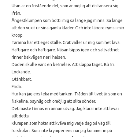
Utan är en fristående del, som är möjlig att distansera sig
ifrån.
Ångestklumpen som bott i mig så länge jag minns. Så länge
att den vuxit ur sina gamla kläder. Och inte längre ryms i min
kropp.
Tårarna har ett eget ställe. Gråt väller ur mig som het lava.
Häftigare och häftigare. Näsan täpps igen och saltvattnet
rinner bakvägen ner i halsen.
Döden skulle varit en befrielse. Att släppa taget. Bli fri.
Lockande.
Otänkbart.
Frida.
Hur kan jag ens leka med tanken. Tråden till livet är som en
fiskelina, osynlig och omöjlig att slita sönder.
Det måste finnas en annan utväg. Jag klarar inte att leva i
allt detta.
Klumpen som hotar att kväva mig varje dag på väg till
förskolan. Som inte krymper ens när jag kommer in på