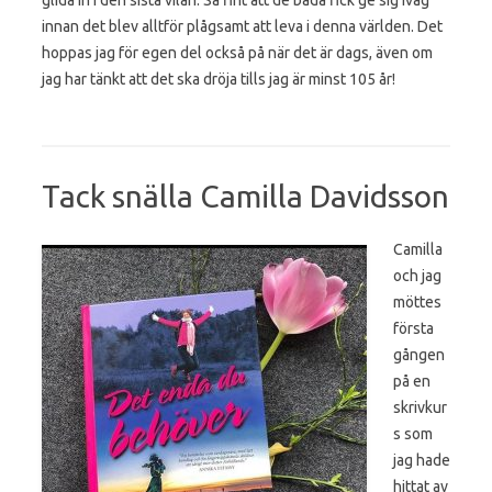
innan det blev alltför plågsamt att leva i denna världen. Det
hoppas jag för egen del också på när det är dags, även om
jag har tänkt att det ska dröja tills jag är minst 105 år!
Tack snälla Camilla Davidsson
Camilla
och jag
möttes
första
gången
på en
skrivkur
s som
jag hade
hittat av