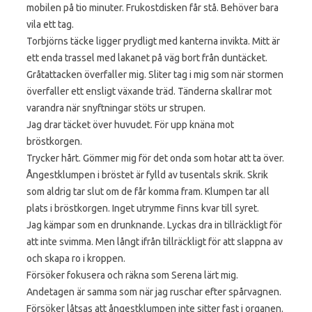
mobilen på tio minuter. Frukostdisken får stå. Behöver bara
vila ett tag.
Torbjörns täcke ligger prydligt med kanterna invikta. Mitt är
ett enda trassel med lakanet på väg bort från duntäcket.
Gråtattacken överfaller mig. Sliter tag i mig som när stormen
överfaller ett ensligt växande träd. Tänderna skallrar mot
varandra när snyftningar stöts ur strupen.
Jag drar täcket över huvudet. För upp knäna mot
bröstkorgen.
Trycker hårt. Gömmer mig för det onda som hotar att ta över.
Ångestklumpen i bröstet är fylld av tusentals skrik. Skrik
som aldrig tar slut om de får komma fram. Klumpen tar all
plats i bröstkorgen. Inget utrymme finns kvar till syret.
Jag kämpar som en drunknande. Lyckas dra in tillräckligt för
att inte svimma. Men långt ifrån tillräckligt för att slappna av
och skapa ro i kroppen.
Försöker fokusera och räkna som Serena lärt mig.
Andetagen är samma som när jag ruschar efter spårvagnen.
Försöker låtsas att ångestklumpen inte sitter fast i organen.