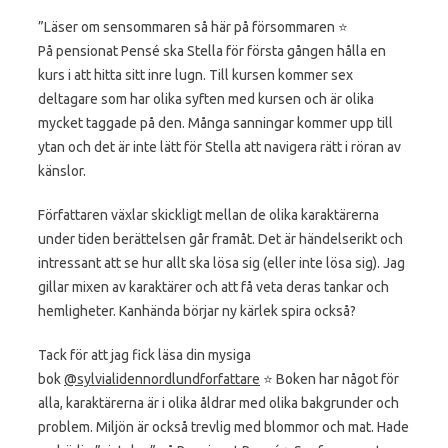
”Läser om sensommaren så här på försommaren ⭐️
På pensionat Pensé ska Stella för första gången hålla en
kurs i att hitta sitt inre lugn. Till kursen kommer sex
deltagare som har olika syften med kursen och är olika
mycket taggade på den. Många sanningar kommer upp till
ytan och det är inte lätt för Stella att navigera rätt i röran av
känslor.
Författaren växlar skickligt mellan de olika karaktärerna
under tiden berättelsen går framåt. Det är händelserikt och
intressant att se hur allt ska lösa sig (eller inte lösa sig). Jag
gillar mixen av karaktärer och att få veta deras tankar och
hemligheter. Kanhända börjar ny kärlek spira också?
Tack för att jag fick läsa din mysiga
bok
@sylvialidennordlundforfattare
⭐️ Boken har något för
alla, karaktärerna är i olika åldrar med olika bakgrunder och
problem. Miljön är också trevlig med blommor och mat. Hade