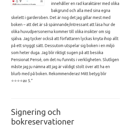
innehåller en rad karaktärer med olika
bakgrund och alla med sina egna
skelett i garderoben. Det är nog det jag gillar mest med
boken – att det är så spännande/intressant att läsa hur de
olika huvudpersonerna kommer till olika insikter om sig
själva. Jag tycker också att författaren lyckas knyta ihop allt
på ett snyggt sätt. Dessutom utspelar sig boken i en miljö
som heter duga. Jag blir riktigt sugen på att besöka
Pensionat Pensé, om det nu funnits i verkligheten. Slutligen
måste jag ju nämna att jag är väldigt stolt över att ha en
blurb med på boken. Rekommenderas! Mitt betyg blir
⭐️⭐️⭐️⭐️av 5.”
Signering och
bokreservationer