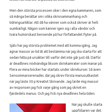
Men den största processen sker i den egna kammaren, som
så många berättar om i olika skrivsammanhang och
tidningsartiklar. Att då ha vänner som också skriver är helt
oumbärligt. Någon som känner igen sig i alla våndor och
tvära humörskast beroende på hur författandet flyter på.
Själv har jag största problemet med att komma igång. Jag
ägnar massor av tid åt att bestämma när jag ska starta för att
sedan hitta på ursäkter till varför det inte går just då. Därför
är deadlines nödvändiga liksom skrivkamrater som manar på.
Flera av mina böcker har startats under skrivkurser. Så även
Sensommarserenader, där jag skrev första manusutkastet
när jag läste 30 p Kreativt Skrivande. Jag lärde mig massor
av responsen jag fick varje gång som jag skrivit en
fjärdedels manus. Och jag fick nya deadlines hela tiden.
När jag skulle starta
uppföljaren var det