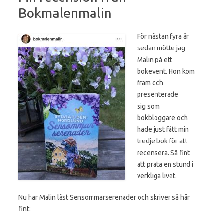
Bokmalenmalin
För nästan fyra år
sedan mötte jag
Malin på ett
bokevent. Hon kom
fram och
presenterade
sig som
bokbloggare och
hade just fått min
tredje bok för att
recensera. Så fint
att prata en stund i
verkliga livet.
Nu har Malin läst Sensommarserenader och skriver så här
fint: