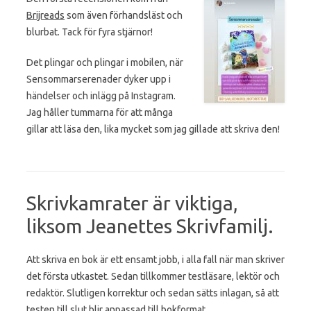
Brijreads
som även förhandsläst och
blurbat. Tack för fyra stjärnor!
Det plingar och plingar i mobilen, när
Sensommarserenader dyker upp i
händelser och inlägg på Instagram.
Jag håller tummarna för att många
gillar att läsa den, lika mycket som jag gillade att skriva den!
Skrivkamrater är viktiga,
liksom Jeanettes Skrivfamilj.
Att skriva en bok är ett ensamt jobb, i alla fall när man skriver
det första utkastet. Sedan tillkommer testläsare, lektör och
redaktör. Slutligen korrektur och sedan sätts inlagan, så att
testen till slut blir anpassad till bokformat.