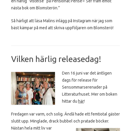
en härlig ”vistelse” på Pensionat Pensé⭐️ Ser fram emot
nästa bok om Blomsterön.”
Så härligt att läsa Malins inlägg på Instagram när jag som
bäst kämpar på med att skriva uppföljaren om Blomsterö!
Vilken härlig releasedag!
Den 16 juni var det äntligen
dags för release för
Sensommarserenader på
Litteraturhuset. Mer om boken
hittar du
här
!
Fredagen var varm, och solig. Ändå hade ett femtiotal gäster
slutit upp. Minglade, drack bubbel och
pratade böcker.
Nästan hela mitt liv var