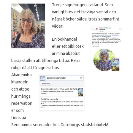
Tredje signeringen avklarad. Som
vanligt blev det trevliga samtal och
några böcker sålda, trots sommarfint
väder!
En bokhandel
eller ett bibliotek
är mina absolut
bästa ställen att tillbringa tid på. Extra
roligt då att få
signera hos
Akademibo
khandeln
och att se
hur många
reservation
er som
finns på
Sensommarserenader hos Göteborgs stadsbibliotek!