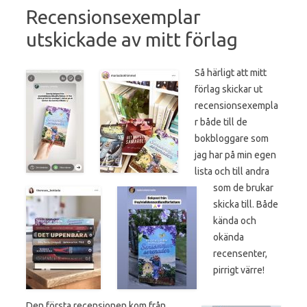
Recensionsexemplar
utskickade av mitt förlag
Så härligt att mitt
förlag skickar ut
recensionsexempla
r både till de
bokbloggare som
jag har på min egen
lista och till andra
som de brukar
skicka till. Både
kända och
okända
recensenter,
pirrigt värre!
Den första recensionen kom från