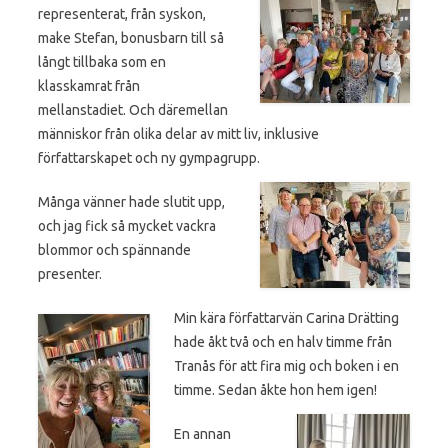
representerat, från syskon,
make Stefan, bonusbarn till så
långt tillbaka som en
klasskamrat från
mellanstadiet. Och däremellan
människor från olika delar av mitt liv, inklusive
författarskapet och ny gympagrupp.
Många vänner hade slutit upp,
och jag fick så mycket vackra
blommor och spännande
presenter.
Min kära författarvän Carina Drätting
hade åkt två och en halv timme från
Tranås för att fira mig och boken i en
timme. Sedan åkte hon hem igen!
En annan