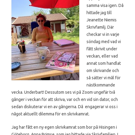
samma visa igen. Då
hittade jag till
Jeanette Niemis
Skrivfamilj. Där
checkar vi in varje
söndag med vad vi
fått skrivit under
veckan, eller vad
annat som handlat
om skrivande och
så sätter vi mål för
nästkommande
vecka. Underbart! Dessutom ses vi på Zoom ungefär två
gånger i veckan för att skriva, var och en vid sin dator, och
sedan diskuterar vi en av gångerna. Då engagerar vi oss i
något aktuellt dilemma för en skrivkamrat.
Jag har fått en ny egen skrivkamrat som bor på Hisingen i
Göteborg, Anna Brimse, som jag hittade via Skrivfamiljen. I