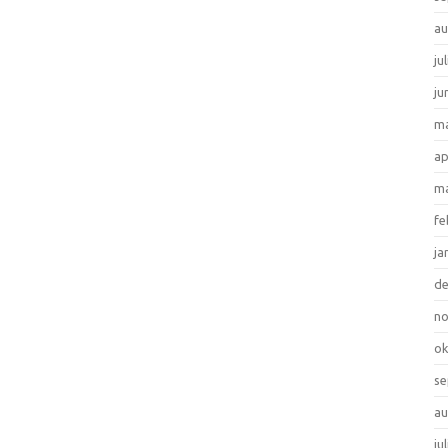
au
ju
ju
ma
ap
ma
fe
ja
d
n
ok
se
au
ju