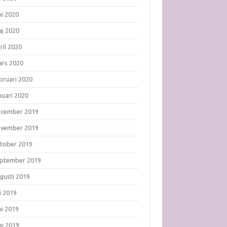
ni 2020
j 2020
ril 2020
rs 2020
bruari 2020
nuari 2020
ecember 2019
ovember 2019
tober 2019
ptember 2019
gusti 2019
li 2019
ni 2019
j 2019