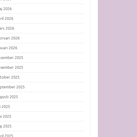
j 2026
ril 2026
rs 2026
bruari 2026
nuari 2026
ecember 2025
ovember 2025
tober 2025
ptember 2025
gusti 2025
li 2025
ni 2025
j 2025
ril 2025