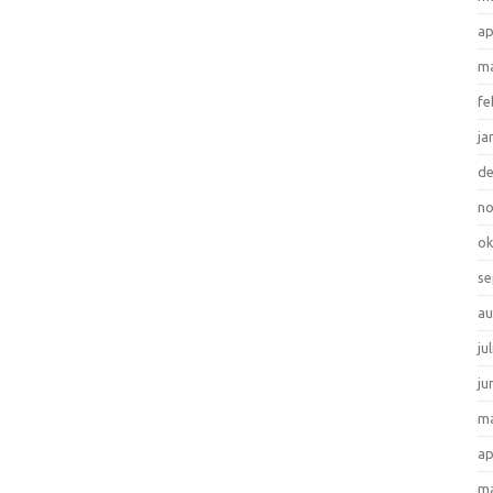
ap
ma
fe
ja
d
n
ok
se
au
ju
ju
ma
ap
ma