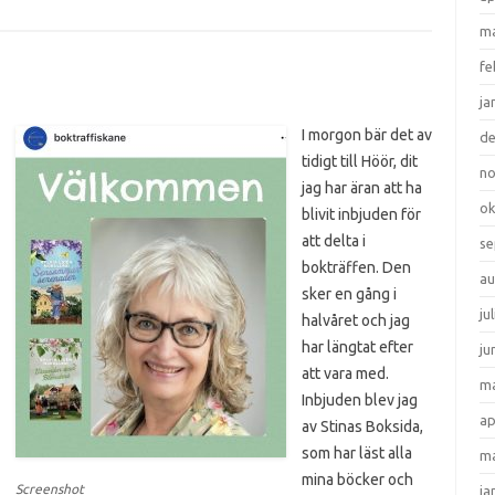
ma
fe
ja
I morgon bär det av
d
tidigt till Höör, dit
n
jag har äran att ha
ok
blivit inbjuden för
att delta i
se
bokträffen. Den
au
sker en gång i
ju
halvåret och jag
har längtat efter
ju
att vara med.
ma
Inbjuden blev jag
ap
av Stinas Boksida,
som har läst alla
ma
mina böcker och
Screenshot
ja