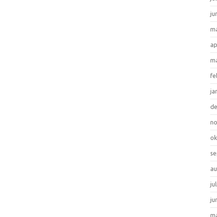
ju
ma
ap
ma
fe
ja
d
n
ok
se
au
ju
ju
ma