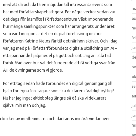
med att då och då få en inbjudan till intressanta event som
ma
har med författarskapet att göra. För några veckor sedan var
ap
det dags för årsmöte i Författarcentrum Väst. Imponerande
hur många samlingspunkter som har arrangerats under året
ma
som var. I morgon är det en digital föreläsning om hur
fe
författaren Katrine Kielos får till det när hon skriver. Och i dag
ja
var jag med på Författarförbundets digitala utbildning om AI –
ett spännande hjälpmedel på gott och ont. Jag är i alla fall
d
förbluffad över hur väl det fungerade att få vettiga svar från
n
AI i de övningarna som vi gjorde.
ok
För ett tag sedan hade förbundet en digital genomgång till
se
hjälp för egna företagare som ska deklarera. Väldigt nyttigt!
au
Nu har jag inget aktiebolag längre så då ska vi deklarera
själva, min man och jag.
ju
ju
a böcker av medlemmarna och där fanns min Vårvindar över
ma
ap