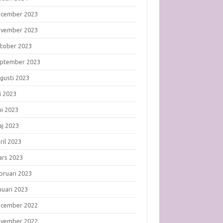
ecember 2023
ovember 2023
tober 2023
ptember 2023
gusti 2023
li 2023
ni 2023
j 2023
ril 2023
rs 2023
bruari 2023
nuari 2023
ecember 2022
ovember 2022