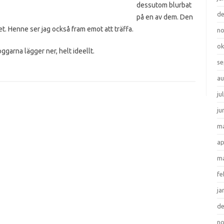
dessutom blurbat
d
på en av dem. Den
et. Henne ser jag också fram emot att träffa.
n
ok
ggarna lägger ner, helt ideellt.
se
au
ju
ju
ma
ap
ma
fe
ja
d
n