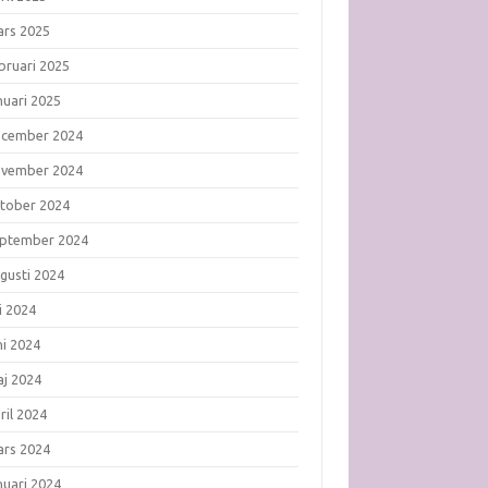
rs 2025
bruari 2025
nuari 2025
ecember 2024
ovember 2024
tober 2024
ptember 2024
gusti 2024
li 2024
ni 2024
j 2024
ril 2024
rs 2024
nuari 2024