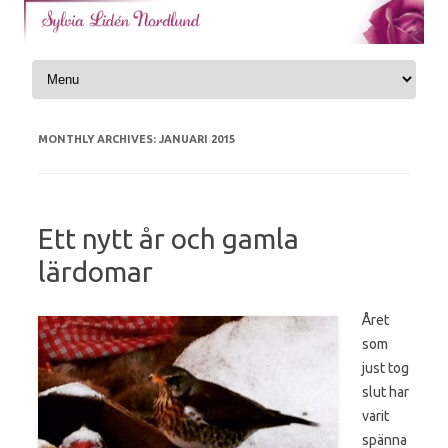
Skip to content
MONTHLY ARCHIVES:
JANUARI 2015
Ett nytt år och gamla
lärdomar
Året
som
just tog
slut har
varit
spänna